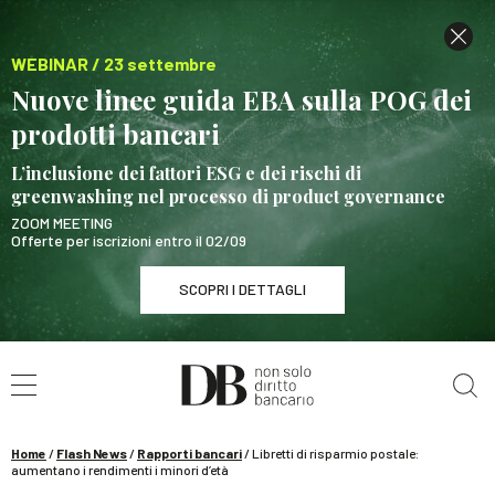
WEBINAR / 23 settembre
Nuove linee guida EBA sulla POG dei
prodotti bancari
L’inclusione dei fattori ESG e dei rischi di
greenwashing nel processo di product governance
ZOOM MEETING
Offerte per iscrizioni entro il 02/09
SCOPRI I DETTAGLI
Cerca nel sito
WEBINAR / 23 settembre
Nuove linee guida EBA sulla POG dei prodotti
bancari
Home
/
Flash News
/
Rapporti bancari
/
Libretti di risparmio postale:
SCOPRI I DETTAGLI
aumentano i rendimenti i minori d’età