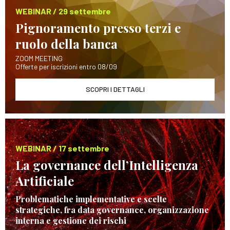
WEBINAR / 29 settembre
Pignoramento presso terzi e
ruolo della banca
ZOOM MEETING
Offerte per iscrizioni entro 08/09
SCOPRI I DETTAGLI
WEBINAR / 17 settembre
La governance dell’Intelligenza
Artificiale
Problematiche implementative e scelte
strategiche, fra data governance, organizzazione
interna e gestione dei rischi