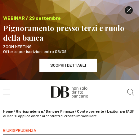
WEBINAR / 29 settembre
Pignoramento presso terzi e ruolo
della banca
ZOOM MEETING
Offerte per iscrizioni entro 08/09
SCOPRI I DETTAGLI
Cerca nel sito
WEBINAR / 29 settembre
Pignoramento presso terzi e ruolo della banca
SCOPRI I DETTAGLI
Home
/
Giurisprudenza
/
Banca e Finanza
/
Conto corrente
/
Lexitor: per l’ABF
di Bari si applica anche ai contratti di credito immobiliare
GIURISPRUDENZA