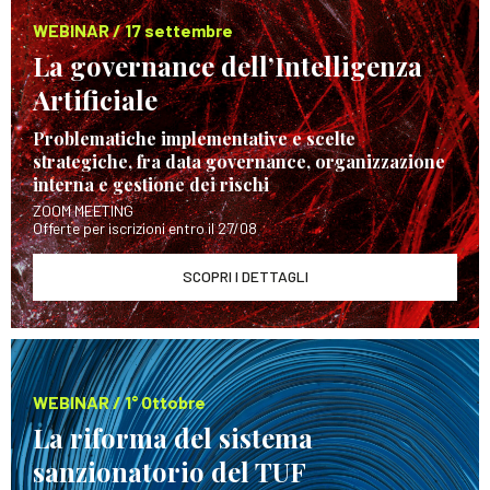
WEBINAR / 17 settembre
La governance dell’Intelligenza
Artificiale
Problematiche implementative e scelte
strategiche, fra data governance, organizzazione
interna e gestione dei rischi
ZOOM MEETING
Offerte per iscrizioni entro il 27/08
SCOPRI I DETTAGLI
WEBINAR / 1° Ottobre
La riforma del sistema
sanzionatorio del TUF