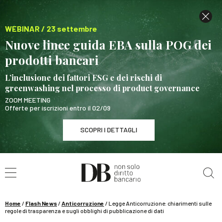
WEBINAR / 23 settembre
Nuove linee guida EBA sulla POG dei
prodotti bancari
L’inclusione dei fattori ESG e dei rischi di
greenwashing nel processo di product governance
ZOOM MEETING
Offerte per iscrizioni entro il 02/09
SCOPRI I DETTAGLI
Cerca nel sito
WEBINAR / 23 settembre
Nuove linee guida EBA sulla POG dei prodotti
bancari
Home
/
Flash News
/
Anticorruzione
/
Legge Anticorruzione: chiarimenti sulle
SCOPRI I DETTAGLI
regole di trasparenza e sugli obblighi di pubblicazione di dati