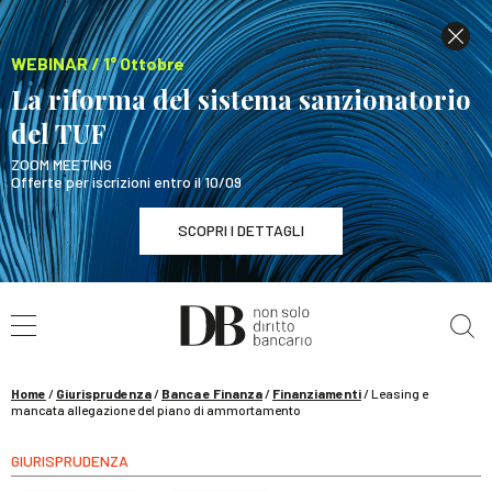
WEBINAR / 1° Ottobre
La riforma del sistema sanzionatorio
del TUF
ZOOM MEETING
Offerte per iscrizioni entro il 10/09
SCOPRI I DETTAGLI
Cerca nel sito
WEBINAR / 1° Ottobre
La riforma del sistema sanzionatorio del TUF
SCOPRI I DETTAGLI
Home
/
Giurisprudenza
/
Banca e Finanza
/
Finanziamenti
/
Leasing e
mancata allegazione del piano di ammortamento
GIURISPRUDENZA