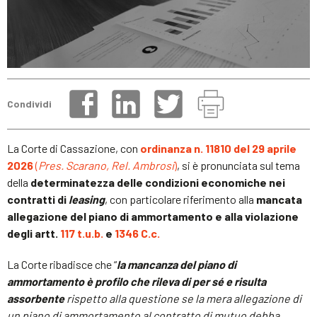
Condividi
La Corte di Cassazione, con
ordinanza n. 11810 del 29 aprile
2026
(
Pres. Scarano, Rel. Ambrosi
)
, si è pronunciata sul tema
della
determinatezza delle condizioni economiche nei
contratti di
leasing
, con particolare riferimento alla
mancata
allegazione del piano di ammortamento e alla violazione
degli artt.
117 t.u.b.
e
1346 C.c.
La Corte ribadisce che “
la mancanza del piano di
ammortamento è profilo che rileva di per sé e risulta
assorbente
rispetto alla questione se la mera allegazione di
un piano di ammortamento al contratto di mutuo debba