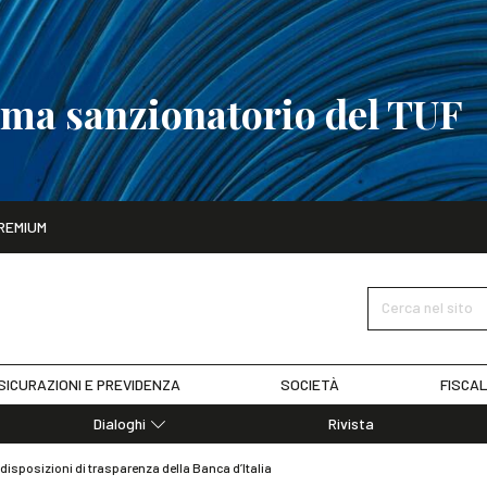
tema sanzionatorio del TUF
ito
REMIUM
tobre
La riforma del sistema sanzionatorio del TUF
SCOPRI I DET
Cerca nel sito
SICURAZIONI E PREVIDENZA
SOCIETÀ
FISCAL
Dialoghi
Rivista
Dialoghi di Diritto dell'Economia
 disposizioni di trasparenza della Banca d’Italia
Editoriali