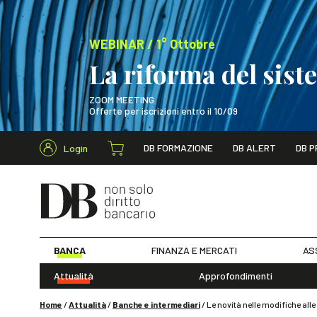
WEBINAR / 1° Ottobre
La riforma del sis
ZOOM MEETING
Offerte per iscrizioni entro il 10/09
Cerca nel s
DB FORMAZIONE
DB ALERT
DB P
Login
WEBINAR / 1° Ot
BANCA
FINANZA E MERCATI
AS
Attualità
Approfondimenti
Home
/
Attualità
/
Banche e intermediari
/
Le novità nelle modifiche alle