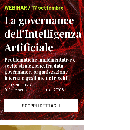
WEBINAR / 17 settembre
La governance
dell’Intelligenza
Artificiale
Problematiche implementative e
scelte strategiche, fra data
governance, organizzazione
interna e gestione dei rischi
ZOOM MEETING
Offerte per iscrizioni entro il 27/08
SCOPRI I DETTAGLI