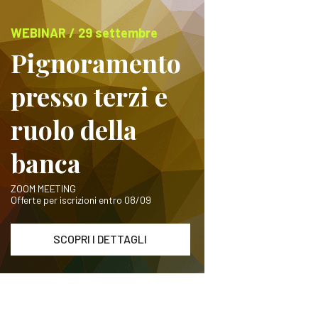
WEBINAR / 29 settembre
Pignoramento
presso terzi e
ruolo della
banca
ZOOM MEETING
Offerte per iscrizioni entro 08/09
SCOPRI I DETTAGLI