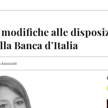
Articoli
Note
 modifiche alle disposi
la Banca d’Italia
o Associati