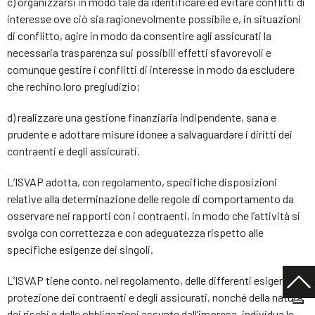
c) organizzarsi in modo tale da identificare ed evitare conflitti di
interesse ove ciò sia ragionevolmente possibile e, in situazioni
di conflitto, agire in modo da consentire agli assicurati la
necessaria trasparenza sui possibili effetti sfavorevoli e
comunque gestire i conflitti di interesse in modo da escludere
che rechino loro pregiudizio;
d) realizzare una gestione finanziaria indipendente, sana e
prudente e adottare misure idonee a salvaguardare i diritti dei
contraenti e degli assicurati.
L’ISVAP adotta, con regolamento, specifiche disposizioni
relative alla determinazione delle regole di comportamento da
osservare nei rapporti con i contraenti, in modo che l’attività si
svolga con correttezza e con adeguatezza rispetto alle
specifiche esigenze dei singoli.
L’ISVAP tiene conto, nel regolamento, delle differenti esigenze di
protezione dei contraenti e degli assicurati, nonché della natura
dei rischi e delle obbligazioni assunte dall’impresa, individua le