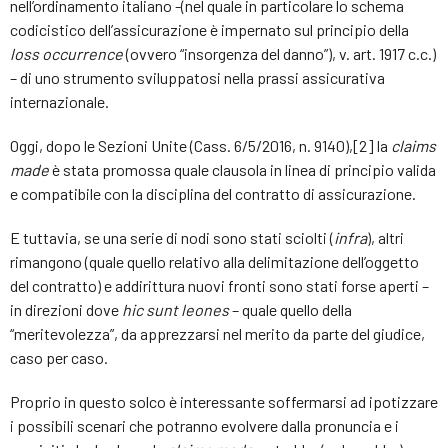
nell’ordinamento italiano -(nel quale in particolare lo schema
codicistico dell’assicurazione è impernato sul principio della
loss occurrence
(ovvero “insorgenza del danno”), v. art. 1917 c.c.)
– di uno strumento sviluppatosi nella prassi assicurativa
internazionale.
Oggi, dopo le Sezioni Unite (Cass. 6/5/2016, n. 9140),[2] la
claims
made
è stata promossa quale clausola in linea di principio valida
e compatibile con la disciplina del contratto di assicurazione.
E tuttavia, se una serie di nodi sono stati sciolti (
infra
), altri
rimangono (quale quello relativo alla delimitazione dell’oggetto
del contratto) e addirittura nuovi fronti sono stati forse aperti –
in direzioni dove
hic sunt leones
– quale quello della
“meritevolezza”, da apprezzarsi nel merito da parte del giudice,
caso per caso.
Proprio in questo solco è interessante soffermarsi ad ipotizzare
i possibili scenari che potranno evolvere dalla pronuncia e i