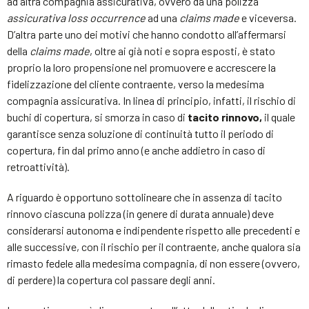
ad altra compagnia assicurativa, ovvero da una polizza
assicurativa loss occurrence
ad una
claims made
e viceversa.
D’altra parte uno dei motivi che hanno condotto all’affermarsi
della
claims made
, oltre ai già noti e sopra esposti, è stato
proprio la loro propensione nel promuovere e accrescere la
fidelizzazione del cliente contraente, verso la medesima
compagnia assicurativa. In linea di principio, infatti, il rischio di
buchi di copertura, si smorza in caso di
tacito rinnovo,
il quale
garantisce senza soluzione di continuità tutto il periodo di
copertura, fin dal primo anno (e anche addietro in caso di
retroattività).
A riguardo è opportuno sottolineare che in assenza di tacito
rinnovo ciascuna polizza (in genere di durata annuale) deve
considerarsi autonoma e indipendente rispetto alle precedenti e
alle successive, con il rischio per il contraente, anche qualora sia
rimasto fedele alla medesima compagnia, di non essere (ovvero,
di perdere) la copertura col passare degli anni.