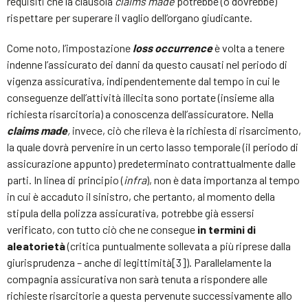
requisiti che la clausola
claims made
potrebbe (o dovrebbe)
rispettare per superare il vaglio dell’organo giudicante.
Come noto, l’impostazione
loss occurrence
è volta a tenere
indenne l’assicurato dei danni da questo causati nel periodo di
vigenza assicurativa, indipendentemente dal tempo in cui le
conseguenze dell’attività illecita sono portate (insieme alla
richiesta risarcitoria) a conoscenza dell’assicuratore. Nella
claims made
,
invece, ciò che rileva è la richiesta di risarcimento,
la quale dovrà pervenire in un certo lasso temporale (il periodo di
assicurazione appunto) predeterminato contrattualmente dalle
parti. In linea di principio (
infra
), non è data importanza al tempo
in cui è accaduto il sinistro, che pertanto, al momento della
stipula della polizza assicurativa, potrebbe già essersi
verificato, con tutto ciò che ne consegue
in termini di
aleatorietà
(critica puntualmente sollevata a più riprese dalla
giurisprudenza – anche di legittimità[3]). Parallelamente la
compagnia assicurativa non sarà tenuta a rispondere alle
richieste risarcitorie a questa pervenute successivamente allo