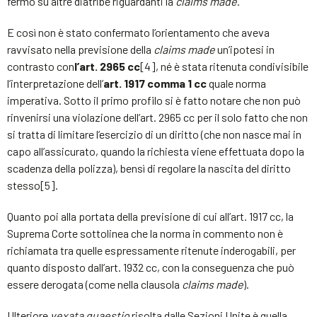
fermo su altre diatribe riguardanti la
claims made
.
E così non è stato confermato l’orientamento che aveva
ravvisato nella previsione della
claims made
un’ipotesi in
contrasto con
l’art. 2965 cc
[4], né è stata ritenuta condivisibile
l’interpretazione dell’
art. 1917 comma 1
cc
quale norma
imperativa. Sotto il primo profilo si è fatto notare che non può
rinvenirsi una violazione dell’art. 2965 cc per il solo fatto che non
si tratta di limitare l’esercizio di un diritto (che non nasce mai in
capo all’assicurato, quando la richiesta viene effettuata dopo la
scadenza della polizza), bensì di regolare la nascita del diritto
stesso[5].
Quanto poi alla portata della previsione di cui all’art. 1917 cc, la
Suprema Corte sottolinea che la norma in commento non è
richiamata tra quelle espressamente ritenute inderogabili, per
quanto disposto dall’art. 1932 cc, con la conseguenza che può
essere derogata (come nella clausola
claims made
).
Ulteriore
vexata quaestio
risolta dalle Sezioni Unite è quella