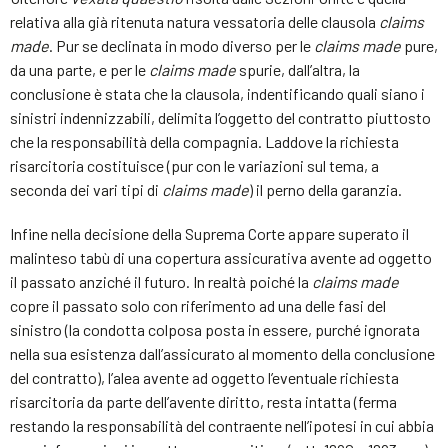
relativa alla già ritenuta natura vessatoria delle clausola
claims
made
. Pur se declinata in modo diverso per le
claims made
pure,
da una parte, e per le
claims made
spurie, dall’altra, la
conclusione è stata che la clausola, indentificando quali siano i
sinistri indennizzabili, delimita l’oggetto del contratto piuttosto
che la responsabilità della compagnia. Laddove la richiesta
risarcitoria costituisce (pur con le variazioni sul tema, a
seconda dei vari tipi di
claims made
) il perno della garanzia.
Infine nella decisione della Suprema Corte appare superato il
malinteso tabù di una copertura assicurativa avente ad oggetto
il passato anziché il futuro. In realtà poiché la
claims made
copre il passato solo con riferimento ad una delle fasi del
sinistro (la condotta colposa posta in essere, purché ignorata
nella sua esistenza dall’assicurato al momento della conclusione
del contratto), l’alea avente ad oggetto l’eventuale richiesta
risarcitoria da parte dell’avente diritto, resta intatta (ferma
restando la responsabilità del contraente nell’ipotesi in cui abbia