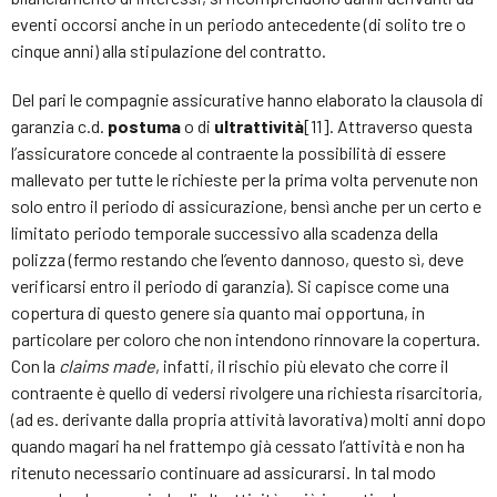
eventi occorsi anche in un periodo antecedente (di solito tre o
cinque anni) alla stipulazione del contratto.
Del pari le compagnie assicurative hanno elaborato la clausola di
garanzia c.d.
postuma
o di
ultrattività
[11]. Attraverso questa
l’assicuratore concede al contraente la possibilità di essere
mallevato per tutte le richieste per la prima volta pervenute non
solo entro il periodo di assicurazione, bensì anche per un certo e
limitato periodo temporale successivo alla scadenza della
polizza (fermo restando che l’evento dannoso, questo sì, deve
verificarsi entro il periodo di garanzia). Si capisce come una
copertura di questo genere sia quanto mai opportuna, in
particolare per coloro che non intendono rinnovare la copertura.
Con la
claims made
, infatti, il rischio più elevato che corre il
contraente è quello di vedersi rivolgere una richiesta risarcitoria,
(ad es. derivante dalla propria attività lavorativa) molti anni dopo
quando magari ha nel frattempo già cessato l’attività e non ha
ritenuto necessario continuare ad assicurarsi. In tal modo