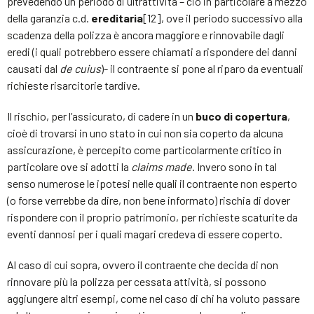
prevedendo un periodo di ultrattività – ciò in particolare a mezzo
della garanzia c.d.
ereditaria
[12], ove il periodo successivo alla
scadenza della polizza è ancora maggiore e rinnovabile dagli
eredi (i quali potrebbero essere chiamati a rispondere dei danni
causati dal
de cuius
)- il contraente si pone al riparo da eventuali
richieste risarcitorie tardive.
Il rischio, per l’assicurato, di cadere in un
buco di copertura
,
cioè di trovarsi in uno stato in cui non sia coperto da alcuna
assicurazione, è percepito come particolarmente critico in
particolare ove si adotti la
claims made
. Invero sono in tal
senso numerose le ipotesi nelle quali il contraente non esperto
(o forse verrebbe da dire, non bene informato) rischia di dover
rispondere con il proprio patrimonio, per richieste scaturite da
eventi dannosi per i quali magari credeva di essere coperto.
Al caso di cui sopra, ovvero il contraente che decida di non
rinnovare più la polizza per cessata attività, si possono
aggiungere altri esempi, come nel caso di chi ha voluto passare