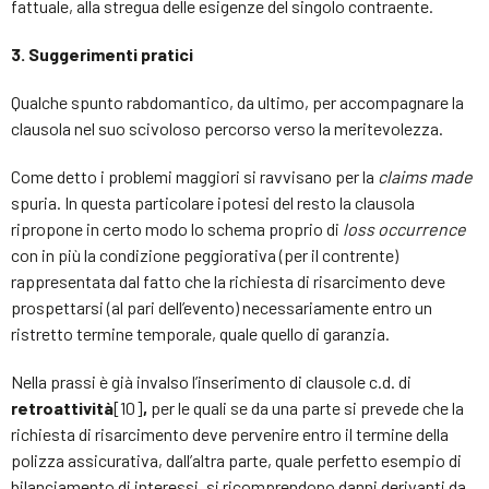
fattuale, alla stregua delle esigenze del singolo contraente.
3. Suggerimenti pratici
Qualche spunto rabdomantico, da ultimo, per accompagnare la
clausola nel suo scivoloso percorso verso la meritevolezza.
Come detto i problemi maggiori si ravvisano per la
claims made
spuria. In questa particolare ipotesi del resto la clausola
ripropone in certo modo lo schema proprio di
loss occurrence
con in più la condizione peggiorativa (per il contrente)
rappresentata dal fatto che la richiesta di risarcimento deve
prospettarsi (al pari dell’evento) necessariamente entro un
ristretto termine temporale, quale quello di garanzia.
Nella prassi è già invalso l’inserimento di clausole c.d. di
retroattività
[10]
,
per le quali se da una parte si prevede che la
richiesta di risarcimento deve pervenire entro il termine della
polizza assicurativa, dall’altra parte, quale perfetto esempio di
bilanciamento di interessi, si ricomprendono danni derivanti da