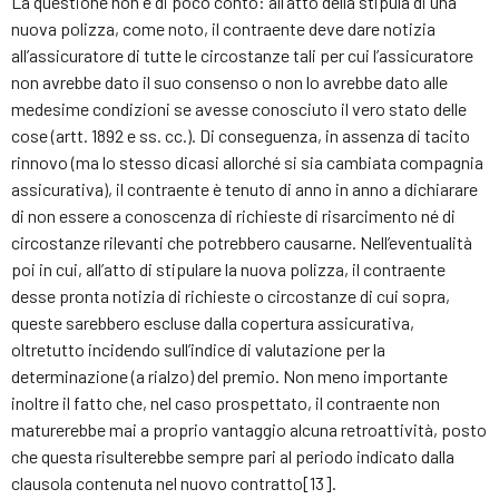
La questione non è di poco conto: all’atto della stipula di una
nuova polizza, come noto, il contraente deve dare notizia
all’assicuratore di tutte le circostanze tali per cui l’assicuratore
non avrebbe dato il suo consenso o non lo avrebbe dato alle
medesime condizioni se avesse conosciuto il vero stato delle
cose (artt. 1892 e ss. cc.). Di conseguenza, in assenza di tacito
rinnovo (ma lo stesso dicasi allorché si sia cambiata compagnia
assicurativa), il contraente è tenuto di anno in anno a dichiarare
di non essere a conoscenza di richieste di risarcimento né di
circostanze rilevanti che potrebbero causarne. Nell’eventualità
poi in cui, all’atto di stipulare la nuova polizza, il contraente
desse pronta notizia di richieste o circostanze di cui sopra,
queste sarebbero escluse dalla copertura assicurativa,
oltretutto incidendo sull’indice di valutazione per la
determinazione (a rialzo) del premio. Non meno importante
inoltre il fatto che, nel caso prospettato, il contraente non
maturerebbe mai a proprio vantaggio alcuna retroattività, posto
che questa risulterebbe sempre pari al periodo indicato dalla
clausola contenuta nel nuovo contratto[13].