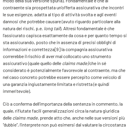
modo della sua versione spuria). Fondamentale è che al
contraente sia prospettata un’offerta assicurativa che incontri
le sue esigenze, adatta al tipo di attività svolta e agli eventi
dannosi che potrebbe causare (avuto riguardo particolare alla
natura dei rischi, p.e.
long tail
). Altresì fondamentale è che
l’assicurato capisca esattamente da cosa e per quanto tempo si
sta assicurando, posto che in assenza di precisi obblighi di
informazioni e correttezza[9] la compagnia assicurativa
correrebbe il rischio di aver mal collocato uno strumento
assicurativo (quale quello delle
claims made)
che in sé
considerato è potenzialmente favorevole al contraente, ma che
nel caso concreto potrebbe essere percepito come veicolo di
una garanzia ingiustamente limitata e ristretta (e quindi
immeritevole).
Ciò a conferma dell’importanza della sentenza in commento, la
quale, rifiutate facili generalizzazioni circa la natura giuridica
delle
claims made,
prende atto che, anche nelle sue versioni più
“dubbie”, l’interprete non può esimersi dal valutare la circostanza