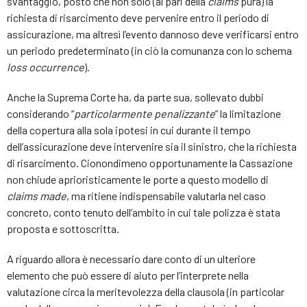
svantaggio, posto che non solo (al pari della
claims
pura) la
richiesta di risarcimento deve pervenire entro il periodo di
assicurazione, ma altresì l’evento dannoso deve verificarsi entro
un periodo predeterminato (in ciò la comunanza con lo schema
loss occurrence
).
Anche la Suprema Corte ha, da parte sua, sollevato dubbi
considerando “
particolarmente penalizzante
” la limitazione
della copertura alla sola ipotesi in cui durante il tempo
dell’assicurazione deve intervenire sia il sinistro, che la richiesta
di risarcimento. Cionondimeno opportunamente la Cassazione
non chiude aprioristicamente le porte a questo modello di
claims made
, ma ritiene indispensabile valutarla nel caso
concreto, conto tenuto dell’ambito in cui tale polizza è stata
proposta e sottoscritta.
A riguardo allora è necessario dare conto di un ulteriore
elemento che può essere di aiuto per l’interprete nella
valutazione circa la meritevolezza della clausola (in particolar