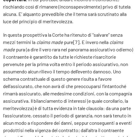
rischiando così di rimanere (inconsapevolmente) privo di tutela
alcuna. E’ alquanto prevedibile che il tema sarà scrutinato alla
luce del principio di meritevolezza.
In questa prospettiva la Corte ha ritenuto di “salvare” senza
mezzi termini la
claims made
pure[7]. E invero nella
claims
made
pura (a dire il vero rara nel panorama assicurativo odierno)
il contraente è garantito da tutte le richieste risarcitorie
pervenute per la prima volta entro il periodo assicurativo, non
assumendo alcun rilievo il tempo dell’evento dannoso. Uno
schema contrattuale di questo genere risulta a favore
dell’assicurato, che non avrà di che preoccuparsi fintantoché
rimarrà assicurato, alle medesime condizioni, con la compagnia
assicurativa. Il bilanciamento di interessi (e quale corollario, la
meritevolezza) è di tutta evidenza in tale clausola: da una parte
l’assicuratore, cessato il periodo di garanzia, non sarà tenuto in
alcun modo a rispondere dei danni, seppur conseguenti a eventi
prodottisi nella vigenza del contratto; dall’altra il contraente