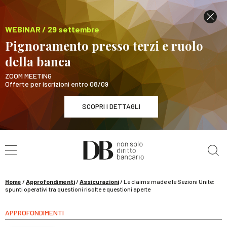
WEBINAR / 29 settembre
Pignoramento presso terzi e ruolo
della banca
ZOOM MEETING
Offerte per iscrizioni entro 08/09
SCOPRI I DETTAGLI
Cerca nel sito
WEBINAR / 29 settembre
Pignoramento presso terzi e ruolo della banca
SCOPRI I DETTAGLI
Home
/
Approfondimenti
/
Assicurazioni
/
Le claims made e le Sezioni Unite:
spunti operativi tra questioni risolte e questioni aperte
APPROFONDIMENTI