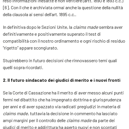
reso informazioni inesatte e non veritiere (artt. 1890 e 1893 c.c.)
[6]. Con il che è archiviata ormai anche la questione della nullità
della clausola ai sensi dell’art. 1895 c.c..
In definitiva dopo le Sezioni Unite, la
claims made
sembra aver
definitivamente e positivamente superato il test di
compatibilità con il nostro ordinamento e ogni rischio di residuo
“rigetto” appare scongiurato.
Stupirebbero in futuro decisioni che rinnovassero temi quali
quelli sopra ricordati.
2. Il futuro sindacato dei giudici di merito e i nuovi fronti
Se la Corte di Cassazione ha il merito di aver messo alcuni punti
fermi nel dibattito che ha impegnato dottrina e giurisprudenza
per anni e di aver spazzato via radicati pregiudizi in materia di
claims made
, tuttavia la decisione in commento ha lasciato
ampi margini per il controllo delle
claims made
da parte dei
giudici di merito e addirittura ha aperto nuovi e non scontati