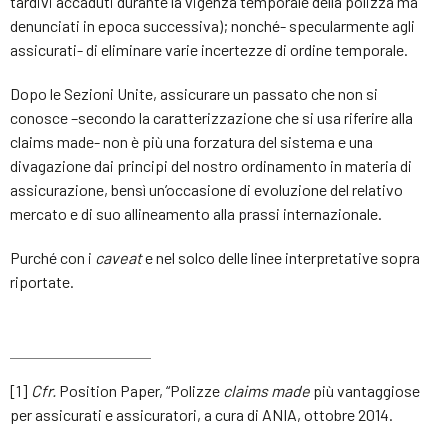
tardivi accaduti durante la vigenza temporale della polizza ma
denunciati in epoca successiva); nonché- specularmente agli
assicurati- di eliminare varie incertezze di ordine temporale.
Dopo le Sezioni Unite, assicurare un passato che non si
conosce –secondo la caratterizzazione che si usa riferire alla
claims made- non è più una forzatura del sistema e una
divagazione dai principi del nostro ordinamento in materia di
assicurazione, bensì un’occasione di evoluzione del relativo
mercato e di suo allineamento alla prassi internazionale.
Purché con i
caveat
e nel solco delle linee interpretative sopra
riportate.
[1]
Cfr.
Position Paper, “Polizze
claims made
più vantaggiose
per assicurati e assicuratori, a cura di ANIA, ottobre 2014.