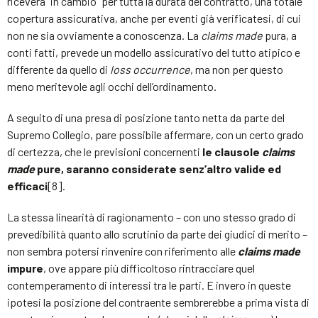
riceverà “in cambio” per tutta la durata del contratto, una totale
copertura assicurativa, anche per eventi già verificatesi, di cui
non ne sia ovviamente a conoscenza. La
claims made
pura, a
conti fatti, prevede un modello assicurativo del tutto atipico e
differente da quello di
loss occurrence
, ma non per questo
meno meritevole agli occhi dell’ordinamento.
A seguito di una presa di posizione tanto netta da parte del
Supremo Collegio, pare possibile affermare, con un certo grado
di certezza, che le previsioni concernenti
le clausole
claims
made
pure, saranno considerate senz’altro valide ed
efficaci
[8].
La stessa linearità di ragionamento – con uno stesso grado di
prevedibilità quanto allo scrutinio da parte dei giudici di merito –
non sembra potersi rinvenire con riferimento alle
claims made
impure
, ove appare più difficoltoso rintracciare quel
contemperamento di interessi tra le parti. E invero in queste
ipotesi la posizione del contraente sembrerebbe a prima vista di