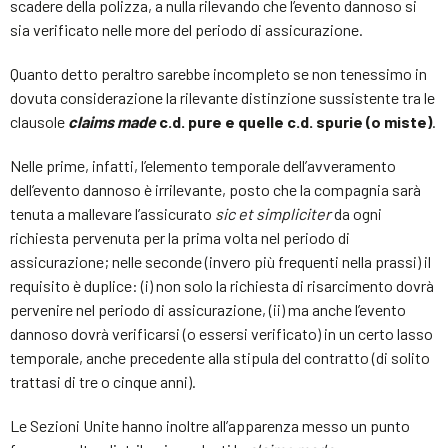
scadere della polizza, a nulla rilevando che l’evento dannoso si
sia verificato nelle more del periodo di assicurazione.
Quanto detto peraltro sarebbe incompleto se non tenessimo in
dovuta considerazione la rilevante distinzione sussistente tra le
clausole
claims made
c.d. pure e quelle c.d. spurie (o miste)
.
Nelle prime, infatti, l’elemento temporale dell’avveramento
dell’evento dannoso è irrilevante, posto che la compagnia sarà
tenuta a mallevare l’assicurato
sic et simpliciter
da ogni
richiesta pervenuta per la prima volta nel periodo di
assicurazione; nelle seconde (invero più frequenti nella prassi) il
requisito è duplice: (i) non solo la richiesta di risarcimento dovrà
pervenire nel periodo di assicurazione, (ii) ma anche l’evento
dannoso dovrà verificarsi (o essersi verificato) in un certo lasso
temporale, anche precedente alla stipula del contratto (di solito
trattasi di tre o cinque anni).
Le Sezioni Unite hanno inoltre all’apparenza messo un punto