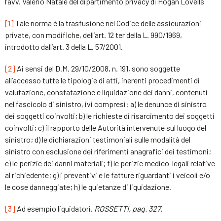
l’avv. Valerio Natale del dipartimento privacy di Hogan Lovells
[1]
Tale norma è la trasfusione nel Codice delle assicurazioni
private, con modifiche, dell’art. 12 ter della L. 990/1969,
introdotto dall’art. 3 della L. 57/2001.
[2]
Ai sensi del D.M. 29/10/2008, n. 191, sono soggette
all’accesso tutte le tipologie di atti, inerenti procedimenti di
valutazione, constatazione e liquidazione dei danni, contenuti
nel fascicolo di sinistro, ivi compresi: a) le denunce di sinistro
dei soggetti coinvolti; b) le richieste di risarcimento dei soggetti
coinvolti; c) il rapporto delle Autorità intervenute sul luogo del
sinistro; d) le dichiarazioni testimoniali sulle modalità del
sinistro con esclusione dei riferimenti anagrafici dei testimoni;
e) le perizie dei danni materiali; f) le perizie medico-legali relative
al richiedente; g) i preventivi e le fatture riguardanti i veicoli e/o
le cose danneggiate; h) le quietanze di liquidazione.
[3]
Ad esempio liquidatori.
ROSSETTI, pag. 327.