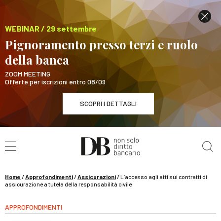
WEBINAR / 29 settembre
Pignoramento presso terzi e ruolo
della banca
ZOOM MEETING
Offerte per iscrizioni entro 08/09
SCOPRI I DETTAGLI
Cerca nel sito
WEBINAR / 29 settembre
Pignoramento presso terzi e ruolo della banca
SCOPRI I DETTAGLI
Home
/
Approfondimenti
/
Assicurazioni
/
L’accesso agli atti sui contratti di
assicurazione a tutela della responsabilità civile
APPROFONDIMENTI