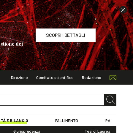
SCOPRI I DETTAGLI
stione dei
Direzione
Comitato scientifico
Redazione
TAGLI
ITÀ E BILANCIO
FALLIMENTO
PA
Giurisprudenza
Tesi di Laurea