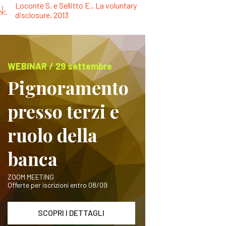
Loconte S. e Sellitto E., La voluntary
disclosure, 2013
WEBINAR / 29 settembre
Pignoramento
presso terzi e
ruolo della
banca
ZOOM MEETING
Offerte per iscrizioni entro 08/09
SCOPRI I DETTAGLI