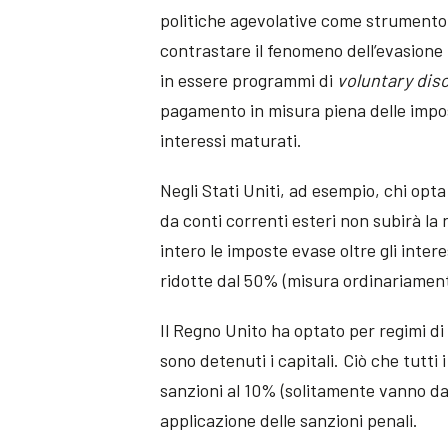
politiche agevolative come strumento p
contrastare il fenomeno dell’evasione
in essere programmi di
v
oluntary
d
is
pagamento in misura piena delle impost
interessi maturati.
Negli Stati Uniti, ad esempio, chi opta
da conti correnti esteri non subirà la
intero le imposte evase oltre gli inter
ridotte dal 50% (misura ordinariament
Il Regno Unito ha optato per regimi d
sono detenuti i capitali. Ciò che tutt
sanzioni al 10% (solitamente vanno da
applicazione delle sanzioni penali.