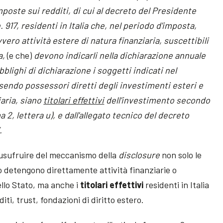
 imposte sui redditi, di cui al decreto del Presidente
 917, residenti in Italia che, nel periodo d'imposta,
ero attività estere di natura finanziaria, suscettibili
a,
(e che)
devono indicarli nella dichiarazione annuale
obblighi di dichiarazione i soggetti indicati nel
sendo possessori dir
etti degli investimenti esteri e
iaria, siano
titolari effettivi
dell'investimento secondo
 2, lettera u), e dall'allegato tecnico del decreto
.
usufruire del meccanismo della
disclosure
non solo le
o detengono direttamente attività finanziarie o
dello Stato, ma anche i
titolari effettivi
residenti in Italia
iti, trust, fondazioni di diritto estero.