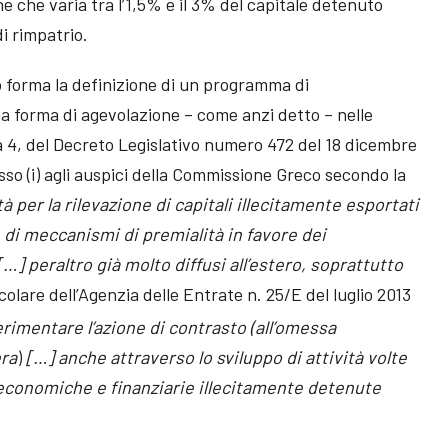
e che varia tra l’1,5% e il 3% del capitale detenuto
di rimpatrio.
do forma la definizione di un programma di
na forma di agevolazione – come anzi detto – nelle
mma 4, del Decreto Legislativo numero 472 del 18 dicembre
messo (i) agli auspici della Commissione Greco secondo la
 per la rilevazione di capitali illecitamente esportati
e di meccanismi di
premialità
in favore dei
] peraltro già molto diffusi all’estero, soprattutto
Circolare dell’Agenzia delle Entrate n. 25/E del luglio 2013
rimentare l’azione di contrasto (
all’omessa
era
)
[…] anche attraverso lo sviluppo di attività volte
 economiche e finanziarie illecitamente detenute