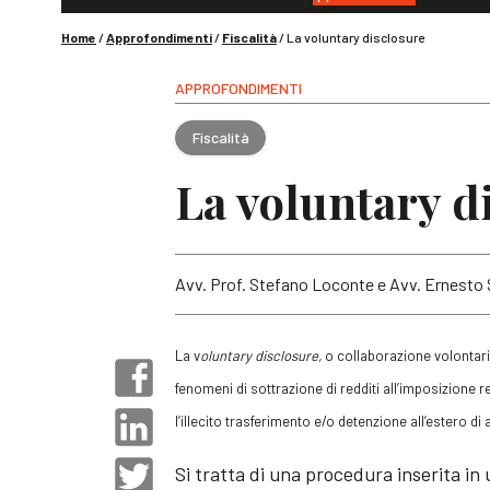
Home
/
Approfondimenti
/
Fiscalità
/
La voluntary disclosure
APPROFONDIMENTI
Fiscalità
La voluntary d
Avv. Prof. Stefano Loconte e Avv. Ernesto S
La v
oluntary
d
isclosure
,
o collaborazione volontari
fenomeni di sottrazione di redditi all’imposizione re
l’illecito trasferimento e/o detenzione all’estero di a
Si tratta di una procedura inserita in 