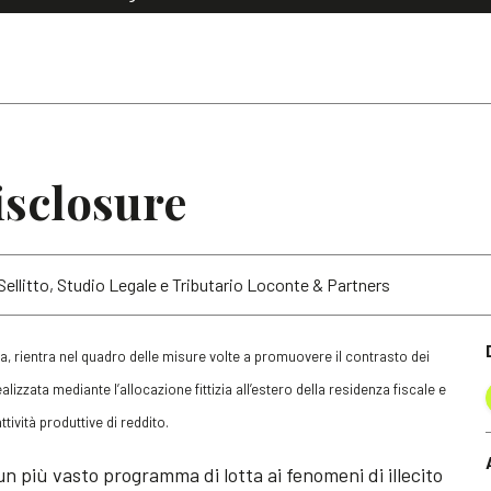
Dialoghi di Diritto dell'Economia
Editoriali
Articoli
Note
isclosure
ellitto, Studio Legale e Tributario Loconte & Partners
a, rientra nel quadro delle misure volte a promuovere il contrasto dei
alizzata mediante l’allocazione fittizia all’estero della residenza fiscale e
ttività produttive di reddito.
un più vasto programma di lotta ai fenomeni di illecito