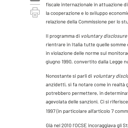
fiscale internazionale in attuazione d
la cooperazione e lo sviluppo economic
relazione della Commissione per lo stu
Il programma di
v
oluntary
d
isclosure
rientrare in Italia tutte quelle somme 
in violazione delle norme sul monitora
giugno 1990, convertito dalla Legge n
Nonostante si parli di
v
oluntary
d
isc
anzidetti, si fa notare come in realtà
potrebbero permettere, in determinat
agevolata delle sanzioni. Ci si riferi
1997 (in particolare all’articolo 7 comm
Già nel 2010 l’OCSE incoraggiava gli S