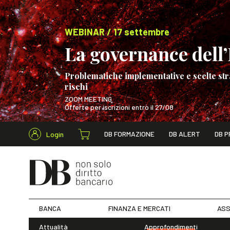
WEBINAR / 17 settembre
La governance dell’I
Problematiche implementative e scelte str
rischi
ZOOM MEETING
Offerte per iscrizioni entro il 27/08
Cerca nel s
DB FORMAZIONE
DB ALERT
DB P
Login
WEBINAR / 17 s
BANCA
FINANZA E MERCATI
ASS
Attualità
Approfondimenti