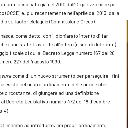
i quanto auspicato già nel 2010 dall’Organizzazione per
o (OCSE) e, più recentemente nell’aprile del 2013, dalla
dio sull’autoriciclaggio (Commissione Greco).
nasce, come detto, con il dichiarato intento di far
che sono state trasferite all’estero (o sono lì detenute)
ggio fiscale di cui al Decreto Legge numero 167 del 28
umero 227 del 4 agosto 1990.
losure
come di un nuovo strumento per perseguire i fini
 già esista nel nostro ordinamento delle norme che
e circostanze, di giungere ad una definizione
sce al Decreto Legislativo numero 472 del 18 dicembre
1
a 4)
.
tati membri ad introdurre, nei propri ordinamenti,