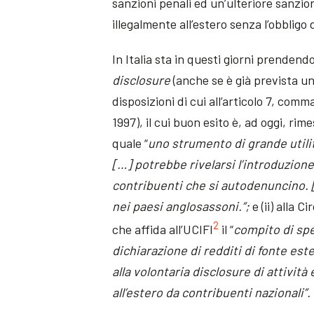
sanzioni penali ed un’ulteriore sanzion
illegalmente all’estero senza l’obbligo 
In Italia sta in questi giorni prenden
disclosure
(anche se è già prevista u
disposizioni di cui all’articolo 7, co
1997), il cui buon esito è, ad oggi, ri
quale “
uno strumento di grande utilità
[…] potrebbe rivelarsi l’introduzion
contribuenti che si autodenuncino. […
nei paesi anglosassoni.”;
e (ii) alla 
2
che affida all’UCIFI
il “
compito di spe
dichiarazione di redditi di fonte est
alla volontaria
disclosure
di attività
all’estero da contribuenti nazionali”.