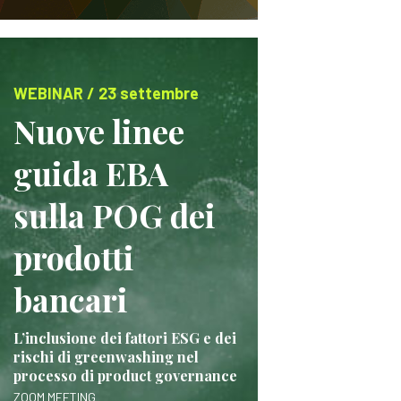
WEBINAR / 23 settembre
Nuove linee
guida EBA
sulla POG dei
prodotti
bancari
L’inclusione dei fattori ESG e dei
rischi di greenwashing nel
processo di product governance
ZOOM MEETING