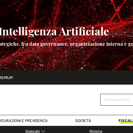
ntelligenza Artificiale
ategiche, fra data governance, organizzazione interna e ge
ito
REMIUM
ettembre
La governance dell’Intelligenza Artificiale
SCOPRI I DET
Cerca nel sito
ICURAZIONI E PREVIDENZA
SOCIETÀ
FISCAL
Dialoghi
Rivista