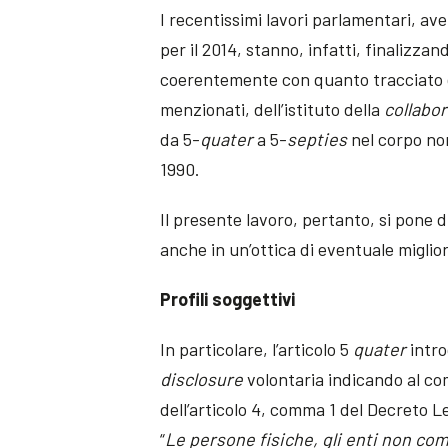
I recentissimi lavori parlamentari, av
per il 2014, stanno, infatti, finalizza
coerentemente con quanto tracciato d
menzionati, dell’istituto della
collabo
da 5-
quater
a 5-
septies
nel corpo no
1990.
Il presente lavoro, pertanto, si pone
anche in un’ottica di eventuale miglio
Profili soggettivi
In particolare, l’articolo 5
quater
intr
disclosure
volontaria indicando al co
dell’articolo 4, comma 1 del Decreto 
“
Le
persone fisiche, gli enti non com