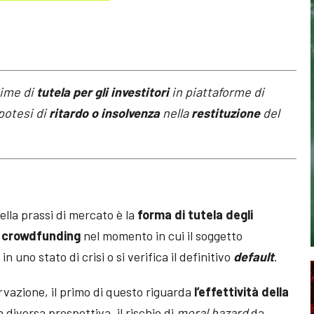
gime di
tutela per gli investitori
in piattaforme di
potesi di
ritardo o insolvenza
nella
restituzione
del
lla prassi di mercato è la
forma di tutela degli
crowdfunding
nel momento in cui il soggetto
n uno stato di crisi o si verifica il definitivo
default
.
ervazione, il primo di questo riguarda
l’effettività della
in diversa prospettiva, il rischio di
moral hazard
da