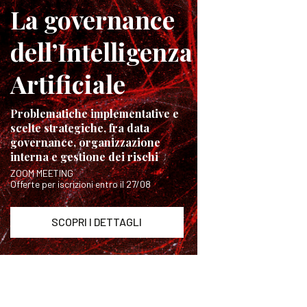
La governance
dell’Intelligenza
Artificiale
Problematiche implementative e
scelte strategiche, fra data
governance, organizzazione
interna e gestione dei rischi
ZOOM MEETING
Offerte per iscrizioni entro il 27/08
SCOPRI I DETTAGLI