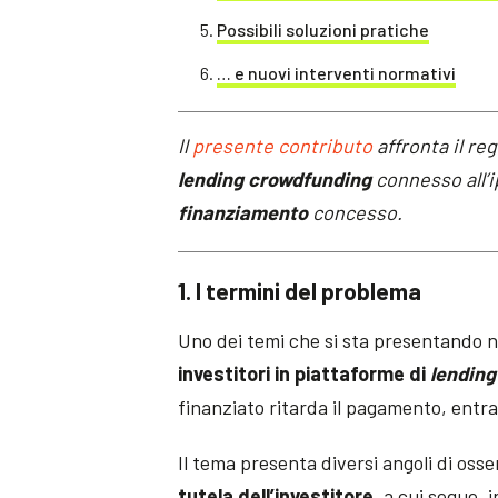
Possibili soluzioni pratiche
… e nuovi interventi normativi
Il
presente contributo
affronta il re
lending crowdfunding
connesso all’i
finanziamento
concesso.
1. I termini del problema
Uno dei temi che si sta presentando ne
investitori in piattaforme di
lending
finanziato ritarda il pagamento, entra i
Il tema presenta diversi angoli di oss
tutela dell’investitore
, a cui segue, 