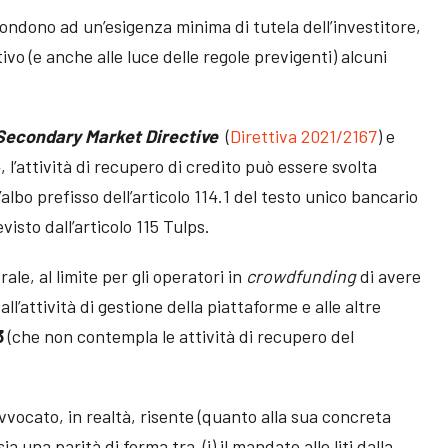
pondono ad un’esigenza minima di tutela dell’investitore,
vo (e anche alle luce delle regole previgenti) alcuni
Secondary Market Directive
(
Direttiva 2021/2167
) e
4, l’attività di recupero di credito può essere svolta
’albo prefisso dell’articolo 114.1 del testo unico bancario
previsto dall’articolo 115 Tulps.
ale, al limite per gli operatori in
crowdfunding
di avere
 all’attività di gestione della piattaforme e alle altre
3
(che non contempla le attività di recupero del
avvocato, in realtà, risente (quanto alla sua concreta
ia una parità di forma tra (i) il mandato alle liti dalla