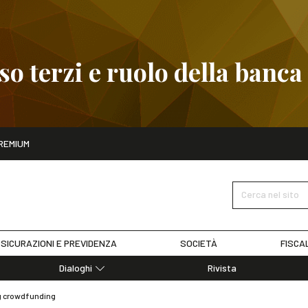
 terzi e ruolo della banca
ito
REMIUM
embre
Pignoramento presso terzi e ruolo della banca
SCOPRI I D
Cerca nel sito
SICURAZIONI E PREVIDENZA
SOCIETÀ
FISCA
Dialoghi
Rivista
Dialoghi di Diritto dell'Economia
ing crowdfunding
Editoriali