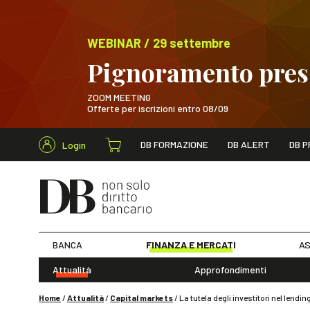
WEBINAR / 29 settembre
Pignoramento presso
ZOOM MEETING
Offerte per iscrizioni entro 08/09
Cerca nel s
DB FORMAZIONE
DB ALERT
DB P
Login
WEBINAR / 29 sett
BANCA
FINANZA E MERCATI
AS
Attualità
Approfondimenti
Home
/
Attualità
/
Capital markets
/
La tutela degli investitori nel lend