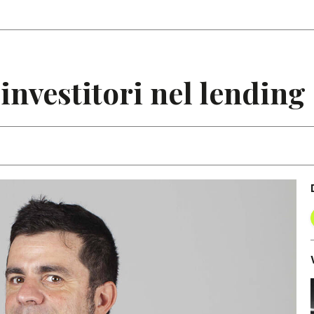
Articoli
Note
i investitori nel lendi