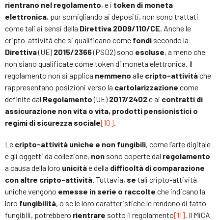
rientrano nel regolamento
, e i
token di moneta
elettronica
, pur somigliando ai depositi, non sono trattati
come tali ai sensi della
Direttiva 2009/110/CE.
Anche le
cripto-attività che si qualificano come
fondi
secondo la
Direttiva
(UE)
2015/2366
(PSD2) sono
escluse
, a meno che
non siano qualificate come token di moneta elettronica. Il
regolamento non si applica
nemmeno
alle
cripto-attività
che
rappresentano posizioni verso la
cartolarizzazione
come
definite dal
Regolamento
(UE)
2017/2402
e ai
contratti di
assicurazione non vita o vita, prodotti pensionistici o
regimi di sicurezza sociale
[10]
.
Le
cripto-attività uniche e non fungibili
, come l’arte digitale
e gli oggetti da collezione,
non
sono coperte dal
regolamento
a causa della loro
unicità
e della
difficoltà di comparazione
con altre cripto-attività.
Tuttavia,
se
tali cripto-attività
uniche vengono
emesse in serie o raccolte
che indicano la
loro
fungibilità
, o se le loro caratteristiche le rendono di fatto
fungibili, potrebbero
rientrare
sotto il regolamento
[11]
. Il MiCA