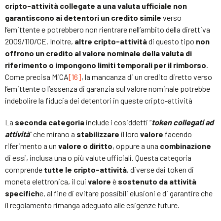
cripto-attività collegate a una valuta ufficiale non
garantiscono ai detentori un credito simile
verso
l’emittente e potrebbero non rientrare nell’ambito della direttiva
2009/110/CE. Inoltre,
altre cripto-attività
di questo tipo
non
offrono un credito al valore nominale della valuta di
riferimento o impongono limiti temporali per il rimborso
.
Come precisa MiCA
[16]
, la mancanza di un credito diretto verso
l’emittente o l’assenza di garanzia sul valore nominale potrebbe
indebolire la fiducia dei detentori in queste cripto-attività
La
seconda categoria
include i cosiddetti “
token collegati ad
attività
” che mirano a
stabilizzare
il loro
valore
facendo
riferimento a un
valore o diritto
, oppure a una
combinazione
di essi, inclusa una o più valute ufficiali. Questa categoria
comprende
tutte le cripto-attività
, diverse dai token di
moneta elettronica, il cui
valore
è
sostenuto da attività
specifich
e, al fine di evitare possibili elusioni e di garantire che
il regolamento rimanga adeguato alle esigenze future.