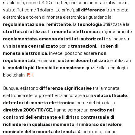
stablecoin, come USDC o Tether, che sono ancorate al valore di
valute fiat come il dollaro. Le principali
differenze
tra moneta
elettronica e token di moneta elettronica riguardano la
regolamentazione
, l’
emittente
, la
tecnologia
utilizzata e la
struttura di utilizzo
. La
moneta elettronica
è rigorosamente
regolamentata
,
emessa da istituti autorizzati
e si basa su
un
sistema centralizzato
per le
transazioni
. I
token di
moneta elettronica
, invece, possono essere
non
regolamentati
, emessi in
sistemi decentralizzati
e utilizzati
in
modalità più flessibili e complesse
grazie alla tecnologia
blockchain
[15]
.
Dunque, esistono
differenze significative
tra la moneta
elettronica e le cripto-attività ancorate a una
valuta ufficiale
. I
detentori di moneta elettronica
, come definito dalla
direttiva 2009/110/CE
, hanno sempre un
credito nei
confronti dell’emittente e il diritto contrattuale di
richiedere in qualsiasi momento il rimborso del valore
nominale della moneta detenuta
. Al contrario, alcune