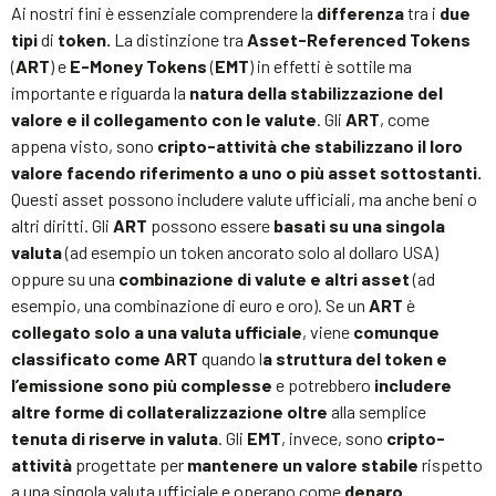
Ai nostri fini è essenziale comprendere la
differenza
tra i
due
tipi
di
token.
La distinzione tra
Asset-Referenced Tokens
(
ART
) e
E-Money Tokens
(
EMT
) in effetti è sottile ma
importante e riguarda la
natura della stabilizzazione del
valore e il collegamento con le valute
. Gli
ART
, come
appena visto, sono
cripto-attività che stabilizzano il loro
valore facendo riferimento a uno o più asset sottostanti.
Questi asset possono includere valute ufficiali, ma anche beni o
altri diritti. Gli
ART
possono essere
basati su una singola
valuta
(ad esempio un token ancorato solo al dollaro USA)
oppure su una
combinazione di valute e altri asset
(ad
esempio, una combinazione di euro e oro). Se un
ART
è
collegato solo a una valuta ufficiale
, viene
comunque
classificato come ART
quando l
a struttura del token e
l’emissione sono più complesse
e potrebbero
includere
altre forme di collateralizzazione oltre
alla semplice
tenuta di riserve in valuta
. Gli
EMT
, invece, sono
cripto-
attività
progettate per
mantenere un valore stabile
rispetto
a una singola valuta ufficiale e operano come
denaro