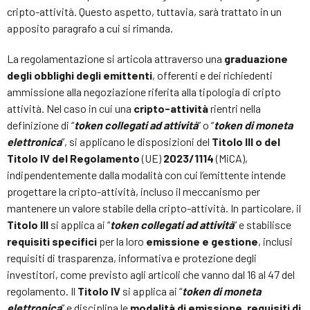
cripto-attività. Questo aspetto, tuttavia, sarà trattato in un
apposito paragrafo a cui si rimanda.
La regolamentazione si articola attraverso una
graduazione
degli obblighi degli emittenti
, offerenti e dei richiedenti
ammissione alla negoziazione riferita alla tipologia di cripto
attività. Nel caso in cui una
cripto-attività
rientri nella
definizione di “
token collegati ad attività
” o “
token di moneta
elettronica
”, si applicano le disposizioni del
Titolo III o del
Titolo IV del Regolamento
(UE)
2023/1114
(MiCA),
indipendentemente dalla modalità con cui l’emittente intende
progettare la cripto-attività, incluso il meccanismo per
mantenere un valore stabile della cripto-attività. In particolare, il
Titolo III
si applica ai “
token collegati ad attività
” e stabilisce
requisiti specifici
per la loro
emissione e gestione
, inclusi
requisiti di trasparenza, informativa e protezione degli
investitori, come previsto agli articoli che vanno dal 16 al 47 del
regolamento. Il
Titolo IV
si applica ai “
token di moneta
elettronica
” e disciplina le
modalità di emissione, requisiti di