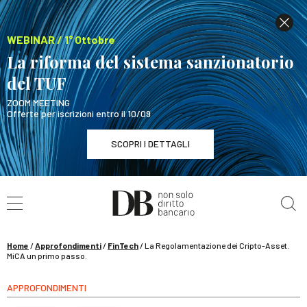
WEBINAR / 1° Ottobre
La riforma del sistema sanzionatorio
del TUF
ZOOM MEETING
Offerte per iscrizioni entro il 10/09
SCOPRI I DETTAGLI
Cerca nel sito
WEBINAR / 1° Ottobre
La riforma del sistema sanzionatorio del TUF
SCOPRI I DETTAGLI
Home
/
Approfondimenti
/
FinTech
/
La Regolamentazione dei Cripto-Asset.
MiCA un primo passo.
APPROFONDIMENTI