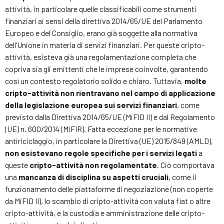
attività, in particolare quelle classificabili come strumenti
finanziari ai sensi della direttiva 2014/65/UE del Parlamento
Europeo e del Consiglio, erano già soggette alla normativa
dell’Unione in materia di servizi finanziari. Per queste cripto-
attività, esisteva già una regolamentazione completa che
copriva sia gli emittenti che le imprese coinvolte, garantendo
così un contesto regolatorio solido e chiaro. Tuttavia,
molte
cripto-attività non rientravano nel campo di applicazione
della legislazione europea sui servizi finanziari
, come
previsto dalla Direttiva 2014/65/UE (MiFID II) e dal Regolamento
(UE) n. 600/2014 (MiFIR). Fatta eccezione per le normative
antiriciclaggio, in particolare la Direttiva (UE) 2015/849 (AMLD),
non esistevano regole specifiche per i servizi legati
a
queste
cripto-attività non regolamentate
. Ciò comportava
una
mancanza di disciplina su aspetti cruciali
, come il
funzionamento delle piattaforme di negoziazione (non coperte
da MiFID II), lo scambio di cripto-attività con valuta fiat o altre
cripto-attività, e la custodia e amministrazione delle cripto-