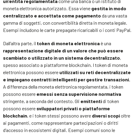
un’entità regolamentata
come una banca o un istituto di
moneta elettronica autorizzato. Essa viene
gestita in modo
centralizzato e accettata come pagamento
da una vasta
gamma di soggetti, con convertibilità diretta in moneta legale.
Esempi includono le carte prepagate ricaricabili o i conti PayPal.
Dall’altra parte, il
token di moneta elettronica
è una
rappresentazione digitale di un valore che può essere
scambiato o utilizzato in un sistema decentralizzato
,
spesso associato a piattaforme blockchain. I token di moneta
elettronica possono essere
utilizzati su reti decentralizzate
e impiegano contratti intelligenti per gestire transazioni.
A differenza della moneta elettronica regolamentata, i token
possono essere
emessi senza supervisione normativa
stringente, a seconda del contesto. Gli
emittenti
di token
possono essere
sviluppatori privati o piattaforme
blockchain
, e i token stessi possono avere
diversi scopi
oltre
ai pagamenti, come rappresentare partecipazioni o diritti
d’accesso in ecosistemi digitali. Esempi comuni sono le