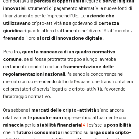
comportava la
perdita di opportunità
legate a
servizi digitali
innovativi
, strumenti di pagamento alternativi e nuove fonti di
finanziamento per le imprese nell’UE. Le
aziende che
utilizzavano
cripto-attività
non
godevano di
certezza
giuridica
riguardo al loro trattamento nei diversi Stati membri,
frenando
i loro
sforzi di innovazione digitale.
Peraltro,
questa mancanza di un quadro normativo
comune
, se si fosse protratta troppo a lungo, avrebbe
certamente condotto ad una
frammentazione delle
regolamentazioni nazionali
, falsando la concorrenza nel
mercato unico e rendendo difficile l’espansione transfrontaliera
dei prestatori di servizi legati alle cripto-attività, favorendo
l’arbitraggio normativo.
Ora sebbene i
mercati delle cripto-attività
siano ancora
relativamente
piccoli
e
non
rappresentino attualmente una
minaccia
per la
stabilità finanziaria
[4]
esiste la
possibilità
che in
futuro
i
consumatori
adottino su
larga scala cripto-