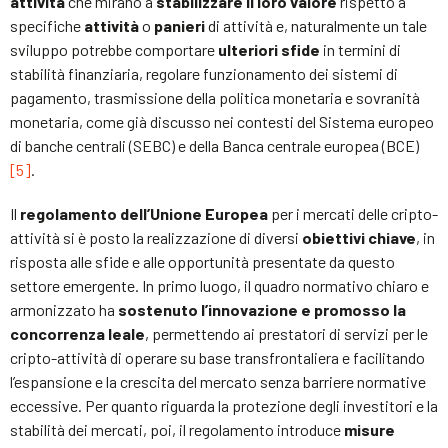
attività
che mirano a
stabilizzare il loro valore
rispetto a
specifiche
attività
o
panieri
di attività e, naturalmente un tale
sviluppo potrebbe comportare
ulteriori sfide
in termini di
stabilità finanziaria, regolare funzionamento dei sistemi di
pagamento, trasmissione della politica monetaria e sovranità
monetaria, come già discusso nei contesti del Sistema europeo
di banche centrali (SEBC) e della Banca centrale europea (BCE)
[5]
.
Il
regolamento dell’Unione Europea
per i mercati delle cripto-
attività si è posto la realizzazione di diversi
obiettivi chiave
, in
risposta alle sfide e alle opportunità presentate da questo
settore emergente. In primo luogo, il quadro normativo chiaro e
armonizzato ha
sostenuto l’innovazione e promosso la
concorrenza leale
, permettendo ai prestatori di servizi per le
cripto-attività di operare su base transfrontaliera e facilitando
l’espansione e la crescita del mercato senza barriere normative
eccessive. Per quanto riguarda la protezione degli investitori e la
stabilità dei mercati, poi, il regolamento introduce
misure