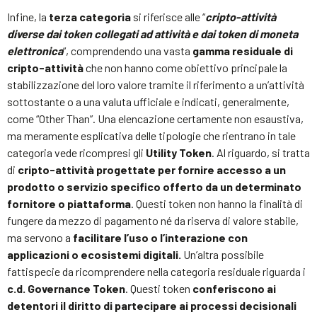
Infine, la
terza categoria
si riferisce alle “
cripto-attività
diverse dai token collegati ad attività e dai token di moneta
elettronica
“, comprendendo una vasta
gamma residuale di
cripto-attività
che non hanno come obiettivo principale la
stabilizzazione del loro valore tramite il riferimento a un’attività
sottostante o a una valuta ufficiale e indicati, generalmente,
come “Other Than”. Una elencazione certamente non esaustiva,
ma meramente esplicativa delle tipologie che rientrano in tale
categoria vede ricompresi gli
Utility Token
. Al riguardo, si tratta
di
cripto-attività progettate per fornire accesso a un
prodotto o servizio specifico offerto da un determinato
fornitore o piattaforma
. Questi token non hanno la finalità di
fungere da mezzo di pagamento né da riserva di valore stabile,
ma servono a
facilitare l’uso o l’interazione con
applicazioni o ecosistemi digitali.
Un’altra possibile
fattispecie da ricomprendere nella categoria residuale riguarda i
c.d. Governance Token
. Questi token
conferiscono ai
detentori il diritto di partecipare ai processi decisionali