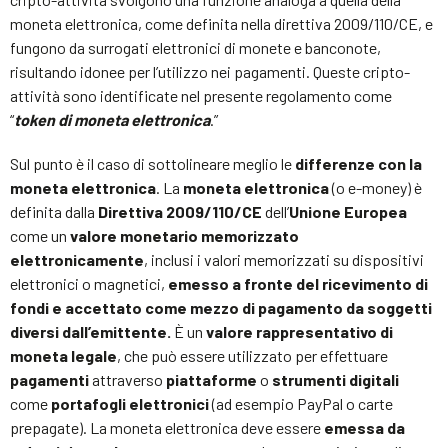
moneta elettronica, come definita nella direttiva 2009/110/CE, e
fungono da surrogati elettronici di monete e banconote,
risultando idonee per l’utilizzo nei pagamenti. Queste cripto-
attività sono identificate nel presente regolamento come
“
token di moneta elettronica
.”
Sul punto è il caso di sottolineare meglio le
differenze con la
moneta elettronica
. La
moneta elettronica
(o e-money) è
definita dalla
Direttiva 2009/110/CE
dell’
Unione Europea
come un
valore monetario memorizzato
elettronicamente
, inclusi i valori memorizzati su dispositivi
elettronici o magnetici,
emesso a fronte del ricevimento di
fondi e accettato come mezzo di pagamento da soggetti
diversi dall’emittente.
È un
valore rappresentativo di
moneta legale
, che può essere utilizzato per effettuare
pagamenti
attraverso
piattaforme
o
strumenti digitali
come
portafogli elettronici
(ad esempio PayPal o carte
prepagate). La moneta elettronica deve essere
emessa da