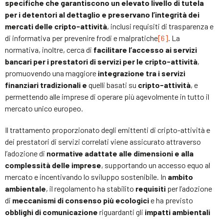
specifiche che garantiscono un elevato livello di tutela
per i detentori al dettaglio e preservano l’integrità dei
mercati delle cripto-attività
, inclusi requisiti di trasparenza e
di informativa per prevenire frodi e malpratiche
[6]
. La
normativa, inoltre, cerca di
facilitare l’accesso ai servizi
bancari per i prestatori di servizi per le cripto-attività
,
promuovendo una maggiore
integrazione tra i servizi
finanziari tradizionali e
quelli basati su
cripto-attività
, e
permettendo alle imprese di operare più agevolmente in tutto il
mercato unico europeo.
Il trattamento proporzionato degli emittenti di cripto-attività e
dei prestatori di servizi correlati viene assicurato attraverso
l’adozione di
normative adattate alle dimensioni e alla
complessità delle imprese
, supportando un accesso equo al
mercato e incentivando lo sviluppo sostenibile. In
ambito
ambientale
, il regolamento ha stabilito
requisiti
per l’adozione
di
meccanismi di consenso più ecologici
e ha previsto
obblighi di comunicazione
riguardanti gli
impatti ambientali