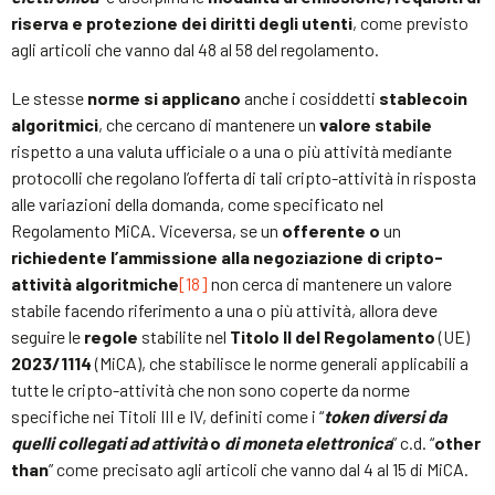
riserva e protezione dei diritti degli utenti
, come previsto
agli articoli che vanno dal 48 al 58 del regolamento.
Le stesse
norme si applicano
anche i cosiddetti
stablecoin
algoritmici
, che cercano di mantenere un
valore stabile
rispetto a una valuta ufficiale o a una o più attività mediante
protocolli che regolano l’offerta di tali cripto-attività in risposta
alle variazioni della domanda, come specificato nel
Regolamento MiCA. Viceversa, se un
offerente o
un
richiedente l’ammissione alla negoziazione di cripto-
attività algoritmiche
[18]
non cerca di mantenere un valore
stabile facendo riferimento a una o più attività, allora deve
seguire le
regole
stabilite nel
Titolo II del Regolamento
(UE)
2023/1114
(MiCA), che stabilisce le norme generali applicabili a
tutte le cripto-attività che non sono coperte da norme
specifiche nei Titoli III e IV, definiti come i “
token diversi da
quelli collegati ad attività
o
di moneta elettronica
” c.d. “
other
than
” come precisato agli articoli che vanno dal 4 al 15 di MiCA.