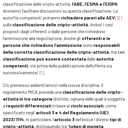
classificazione delle cripto-attività,
l’ABE, l’ESMA e l’EIOPA
dovranno facilitare discussioni su questa classificazione. Le
autorità competenti potranno
richiedere pareri alle AEV
[12]
sulla
classificazione delle cripto-attività
, inclusi i casi
proposti dagli offerenti o dalle persone che richiedono
l’ammissione alla negoziazione. Anche gli
offerenti e le
persone che richiedono l’ammissione
sono
responsabili
della corretta classificazione delle cripto-attività
, ma tale
classificazione può essere contestata
dalle
autorità
competenti
, sia prima della pubblicazione dell’offerta sia
successivamente
[13]
.
Ciò premesso addentriamoci nella nuova disciplina. Il
regolamento MiCA prevede una
classificazione delle cripto-
attività in tre categorie
distinte, ognuna delle quali è soggetta
a
requisiti differenziati
in base ai
rischi associati
, come
specificato negli
articoli 3 e 4 del Regolamento (UE)
2023/1114.
In particolare, l’
articolo 3
definisce i diversi
tipi di
cripto-attività
, distinguendo tra “
token di moneta