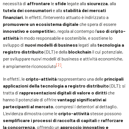
necessità di
affrontare
le
sfide
legate alla
sicurezza
, alla
tutela dei consumatori
e alla
stabilità dei mercati
finanziari.
In effetti, l’intervento attuato è indirizzato a
promuovere un ecosistema digitale
che spera di essere
innovativo e competitiv
o, regola al contempo l’
uso di cripto-
attività
in modo responsabile e sostenibile, e sostiene lo
sviluppo di
nuovi modelli di business
legati alla
tecnologia a
registro distribuito
(DLT) e della
blockchain
il cui potenziale,
per sviluppare nuovi modelli di business e attività economiche,
[2]
è ampiamente riconosciuto
.
In effetti, le
cripto-attività
rappresentano una delle
principali
applicazioni della tecnologia a registro distribuito
(DLT); si
tratta di
rappresentazioni digitali di valore o diritti
che
hanno il potenziale di offrire
vantaggi significativi ai
partecipanti al mercato
, compresi i detentori al dettaglio.
L’evidenza dimostra come le
cripto-attività
stesse possono
semplificare i processi di raccolta di capitali
e
rafforzare
la concorrenza
, offrendo un
approccio innovativo e