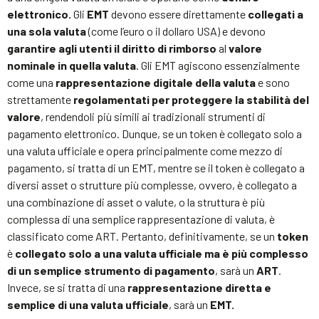
elettronico.
Gli
EMT
devono essere direttamente
collegati a
una sola valuta
(come l’euro o il dollaro USA) e devono
garantire agli utenti il diritto di rimborso
al
valore
nominale in quella valuta
. Gli EMT agiscono essenzialmente
come una
rappresentazione digitale della valuta
e sono
strettamente
regolamentati per proteggere la stabilità del
valore
, rendendoli più simili ai tradizionali strumenti di
pagamento elettronico. Dunque, se un token è collegato solo a
una valuta ufficiale e opera principalmente come mezzo di
pagamento, si tratta di un EMT, mentre se il token è collegato a
diversi asset o strutture più complesse, ovvero, è collegato a
una combinazione di asset o valute, o la struttura è più
complessa di una semplice rappresentazione di valuta, è
classificato come ART. Pertanto, definitivamente, se un
token
è
collegato solo a una valuta ufficiale ma è più complesso
di un semplice strumento di pagamento
, sarà un
ART
.
Invece, se si tratta di una
rappresentazione diretta e
semplice di una valuta ufficiale
, sarà un
EMT.