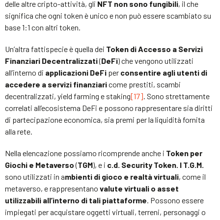
delle altre cripto-attività, gli
NFT non sono fungibili
, il che
significa che ogni token è unico e non può essere scambiato su
base 1:1 con altri token.
Un’altra fattispecie è quella dei
Token di Accesso a Servizi
Finanziari Decentralizzati
(
DeFi
) che vengono utilizzati
all’interno di
applicazioni DeFi
per
consentire agli utenti di
accedere a servizi finanziari
come prestiti, scambi
decentralizzati, yield farming e staking
[17]
. Sono strettamente
correlati all’ecosistema DeFi e possono rappresentare sia diritti
di partecipazione economica, sia premi per la liquidità fornita
alla rete.
Nella elencazione possiamo ricomprende anche i
Token per
Giochi e Metaverso
(
TGM
), e i
c.d. Security Token. I T.G.M.
sono utilizzati in a
mbienti di gioco e realtà virtuali
, come il
metaverso, e rappresentano
valute virtuali o asset
utilizzabili all’interno di tali piattaforme
. Possono essere
impiegati per acquistare oggetti virtuali, terreni, personaggi o