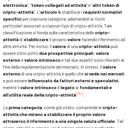
elettronica
”, “
token collegati ad attività
” e “
altri token di
cripto-attività
”. L
’articolo 4
stabilisce i
requisiti normativi
specifici
per ciascuna categoria, adattandoli ai rischi
particolari associati a ciascun tipo di cripto-attività. Tale
classificazione si fonda sulla caratteristica delle
cripto-
attività
di
stabilizzare
il proprio
valore
facendo riferimento ad
altre attività. Per inciso, il
valore
di una
cripto-attività
può
essere visto sotto
due prospettive principali:
valore
esterno
e
valore intrinseco
e tali due aspetti sono rilevanti al
fine della regolamentazione del mercato. In sintesi, il
valore
esterno
di una cripto-attività è quello che
si vede nei mercati
e può essere
influenzato da fattori esterni e speculativi
,
mentre il
valore intrinseco
è
legato
ai
fondamentali e
[14]
all’utilità reale della cripto-attività
.
La
prima categoria
, come già citato, comprende le
cripto-
attività che mirano a stabilizzare il proprio valore
attraverso il riferimento a una singola valuta ufficiale
. Tali
cripto-attività svolgono una funzione analoga a quella della