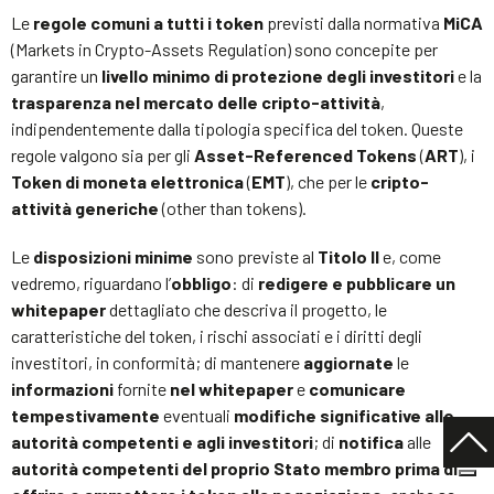
Le
regole comuni a tutti i token
previsti dalla normativa
MiCA
(Markets in Crypto-Assets Regulation) sono concepite per
garantire un
livello minimo di protezione degli investitori
e la
trasparenza nel mercato delle cripto-attività
,
indipendentemente dalla tipologia specifica del token. Queste
regole valgono sia per gli
Asset-Referenced Tokens
(
ART
), i
Token di moneta elettronica
(
EMT
), che per le
cripto-
attività generiche
(other than tokens).
Le
disposizioni minime
sono previste al
Titolo II
e, come
vedremo, riguardano l’
obbligo
: di
redigere e pubblicare un
whitepaper
dettagliato che descriva il progetto, le
caratteristiche del token, i rischi associati e i diritti degli
investitori, in conformità; di mantenere
aggiornate
le
informazioni
fornite
nel whitepaper
e
comunicare
tempestivamente
eventuali
modifiche significative alle
autorità competenti e agli investitori
; di
notifica
alle
autorità competenti del proprio Stato membro prima di