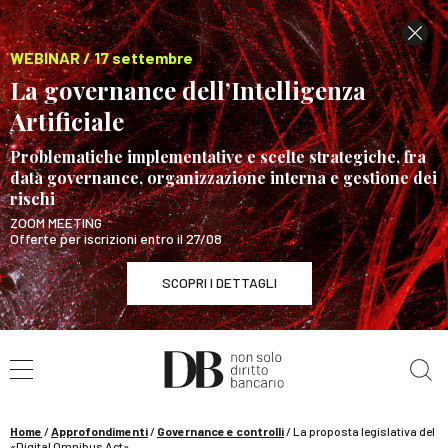
WEBINAR / 17 settembre
La governance dell’Intelligenza
Artificiale
Problematiche implementative e scelte strategiche, fra
data governance, organizzazione interna e gestione dei
rischi
ZOOM MEETING
Offerte per iscrizioni entro il 27/08
SCOPRI I DETTAGLI
Cerca nel sito
WEBINAR / 17 settembre
La governance dell’Intelligenza Artificiale
SCOPRI I DETTAGLI
Home
/
Approfondimenti
/
Governance e controlli
/
La proposta legislativa del
«Digital Omnibus Act»