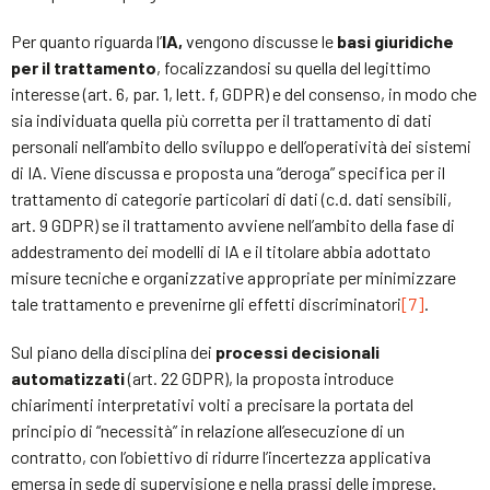
Per quanto riguarda l’
IA,
vengono discusse le
basi giuridiche
per il trattamento
, focalizzandosi su quella del legittimo
interesse (art. 6, par. 1, lett. f, GDPR) e del consenso, in modo che
sia individuata quella più corretta per il trattamento di dati
personali nell’ambito dello sviluppo e dell’operatività dei sistemi
di IA. Viene discussa e proposta una “deroga” specifica per il
trattamento di categorie particolari di dati (c.d. dati sensibili,
art. 9 GDPR) se il trattamento avviene nell’ambito della fase di
addestramento dei modelli di IA e il titolare abbia adottato
misure tecniche e organizzative appropriate per minimizzare
tale trattamento e prevenirne gli effetti discriminatori
[7]
.
Sul piano della disciplina dei
processi decisionali
automatizzati
(art. 22 GDPR), la proposta introduce
chiarimenti interpretativi volti a precisare la portata del
principio di “necessità” in relazione all’esecuzione di un
contratto, con l’obiettivo di ridurre l’incertezza applicativa
emersa in sede di supervisione e nella prassi delle imprese.