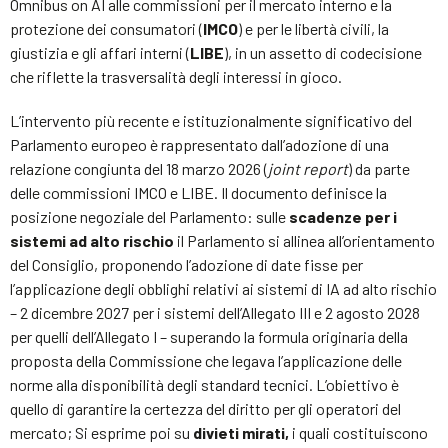
Omnibus on AI alle commissioni per il mercato interno e la
protezione dei consumatori (
IMCO
) e per le libertà civili, la
giustizia e gli affari interni (
LIBE
), in un assetto di codecisione
che riflette la trasversalità degli interessi in gioco.
L’intervento più recente e istituzionalmente significativo del
Parlamento europeo è rappresentato dall’adozione di una
relazione congiunta del 18 marzo 2026 (
joint report
) da parte
delle commissioni IMCO e LIBE. Il documento definisce la
posizione negoziale del Parlamento: sulle
scadenze per i
sistemi ad alto rischio
il Parlamento si allinea all’orientamento
del Consiglio, proponendo l’adozione di date fisse per
l’applicazione degli obblighi relativi ai sistemi di IA ad alto rischio
– 2 dicembre 2027 per i sistemi dell’Allegato III e 2 agosto 2028
per quelli dell’Allegato I – superando la formula originaria della
proposta della Commissione che legava l’applicazione delle
norme alla disponibilità degli standard tecnici. L’obiettivo è
quello di garantire la certezza del diritto per gli operatori del
mercato; Si esprime poi su
divieti mirati,
i quali costituiscono