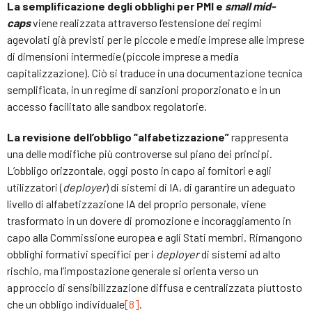
La semplificazione degli obblighi per PMI e
small mid-
caps
viene realizzata attraverso l’estensione dei regimi
agevolati già previsti per le piccole e medie imprese alle imprese
di dimensioni intermedie (piccole imprese a media
capitalizzazione). Ciò si traduce in una documentazione tecnica
semplificata, in un regime di sanzioni proporzionato e in un
accesso facilitato alle sandbox regolatorie.
La revisione dell’obbligo “alfabetizzazione”
rappresenta
una delle modifiche più controverse sul piano dei principi.
L’obbligo orizzontale, oggi posto in capo ai fornitori e agli
utilizzatori (
deployer
) di sistemi di IA, di garantire un adeguato
livello di alfabetizzazione IA del proprio personale, viene
trasformato in un dovere di promozione e incoraggiamento in
capo alla Commissione europea e agli Stati membri. Rimangono
obblighi formativi specifici per i
deployer
di sistemi ad alto
rischio, ma l’impostazione generale si orienta verso un
approccio di sensibilizzazione diffusa e centralizzata piuttosto
che un obbligo individuale
[8]
.