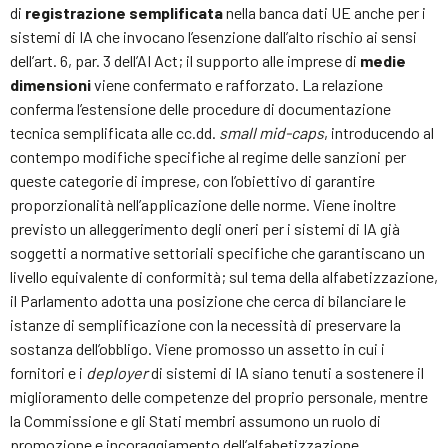
di
registrazione semplificata
nella banca dati UE anche per i
sistemi di IA che invocano l’esenzione dall’alto rischio ai sensi
dell’art. 6, par. 3 dell’AI Act; il supporto alle imprese di
medie
dimensioni
viene confermato e rafforzato. La relazione
conferma l’estensione delle procedure di documentazione
tecnica semplificata alle cc.dd.
small mid-caps
, introducendo al
contempo modifiche specifiche al regime delle sanzioni per
queste categorie di imprese, con l’obiettivo di garantire
proporzionalità nell’applicazione delle norme. Viene inoltre
previsto un alleggerimento degli oneri per i sistemi di IA già
soggetti a normative settoriali specifiche che garantiscano un
livello equivalente di conformità; sul tema della alfabetizzazione,
il Parlamento adotta una posizione che cerca di bilanciare le
istanze di semplificazione con la necessità di preservare la
sostanza dell’obbligo. Viene promosso un assetto in cui i
fornitori e i
deployer
di sistemi di IA siano tenuti a sostenere il
miglioramento delle competenze del proprio personale, mentre
la Commissione e gli Stati membri assumono un ruolo di
promozione e incoraggiamento dell’alfabetizzazione