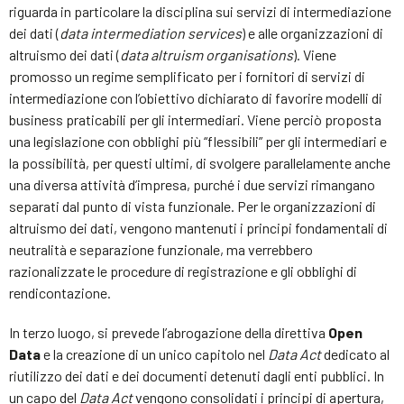
riguarda in particolare la disciplina sui servizi di intermediazione
dei dati (
data intermediation services
) e alle organizzazioni di
altruismo dei dati (
data altruism organisations
). Viene
promosso un regime semplificato per i fornitori di servizi di
intermediazione con l’obiettivo dichiarato di favorire modelli di
business praticabili per gli intermediari. Viene perciò proposta
una legislazione con obblighi più “flessibili” per gli intermediari e
la possibilità, per questi ultimi, di svolgere parallelamente anche
una diversa attività d’impresa, purché i due servizi rimangano
separati dal punto di vista funzionale. Per le organizzazioni di
altruismo dei dati, vengono mantenuti i principi fondamentali di
neutralità e separazione funzionale, ma verrebbero
razionalizzate le procedure di registrazione e gli obblighi di
rendicontazione.
In terzo luogo, si prevede l’abrogazione della direttiva
Open
Data
e la creazione di un unico capitolo nel
Data Act
dedicato al
riutilizzo dei dati e dei documenti detenuti dagli enti pubblici. In
un capo del
Data Act
vengono consolidati i principi di apertura,