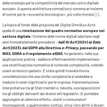
della strategia per la competitività del mercato unico digitale
europeo. A questa architettura normativa si somma un insieme
di norme per la «sovranità tecnologica», più volte rinviata
[1]
.
La logica di fondo della proposta del
Digital Omnibus Act
è
quella di una
rivisitazione del quadro normativo europeo nel
settore digitale
: l’insieme delle norme digitali adottate negli
anni immediatamente precedenti –
dall’
AI Act
(2024) al
Data
Act
(2023), dal GDPR alla Direttiva
e-Privacy
, passando per
NIS2, DORA e il regolamento eIDAS
, ha generato, nella sua
applicazione pratica – laddove effettivamente implementata –
una stratificazione normativa di notevole complessità, volendo
usare un lessico garbato. È stata quindi ricavata l’ovvia
considerazione che una simile complessità si andrebbe a
tradurre in oneri significativi per le imprese, frammentazione
interpretativa tra gli Stati membri e, talvolta, sovrapposizioni
tra gli obblighi derivanti dai diversi atti legislativi. Si potrebbe
aggiungere un ulteriore effetto: utenti o consumatori
inconsapevoli, o quantomeno confusi, circa i loro diritti e doveri.