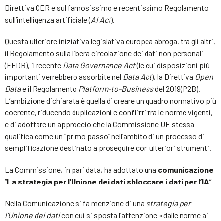
Direttiva CER e sul famosissimo e recentissimo Regolamento
sull’intelligenza artificiale (
AI Act
).
Questa ulteriore iniziativa legislativa europea abroga, tra gli altri,
il Regolamento sulla libera circolazione dei dati non personali
(FFDR), il recente
Data Governance Act
(le cui disposizioni più
importanti verrebbero assorbite nel
Data Act
), la Direttiva
Open
Data
e il Regolamento
Platform-to-Business
del 2019(P2B).
L’ambizione dichiarata è quella di creare un quadro normativo più
coerente, riducendo duplicazioni e conflitti tra le norme vigenti,
e di adottare un approccio che la Commissione UE stessa
qualifica come un “primo passo” nell’ambito di un processo di
semplificazione destinato a proseguire con ulteriori strumenti.
La Commissione, in pari data, ha adottato una
comunicazione
“
La strategia per l’Unione dei dati sbloccare i dati per l’IA
”.
Nella Comunicazione si fa menzione di una
strategia per
l’Unione dei dati
con cui si sposta l’attenzione «dalle norme ai