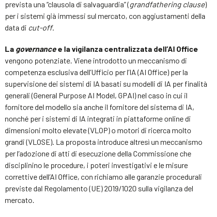
prevista una “clausola di salvaguardia” (
grandfathering clause
)
per i sistemi già immessi sul mercato, con aggiustamenti della
data di
cut-off
.
La
governance
e la vigilanza centralizzata dell’AI Office
vengono potenziate. Viene introdotto un meccanismo di
competenza esclusiva dell’Ufficio per l’IA (AI Office) per la
supervisione dei sistemi di IA basati su modelli di IA per finalità
generali (General Purpose AI Model, GPAI) nel caso in cui il
fornitore del modello sia anche il fornitore del sistema di IA,
nonché per i sistemi di IA integrati in piattaforme online di
dimensioni molto elevate (VLOP) o motori di ricerca molto
grandi (VLOSE). La proposta introduce altresì un meccanismo
per l’adozione di atti di esecuzione della Commissione che
disciplinino le procedure, i poteri investigativi e le misure
correttive dell’AI Office, con richiamo alle garanzie procedurali
previste dal Regolamento (UE) 2019/1020 sulla vigilanza del
mercato.