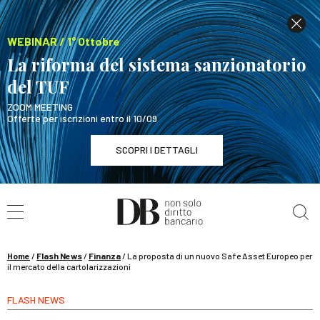
WEBINAR / 1° Ottobre
La riforma del sistema sanzionatorio
del TUF
ZOOM MEETING
Offerte per iscrizioni entro il 10/09
SCOPRI I DETTAGLI
Cerca nel sito
WEBINAR / 1° Ottobre
La riforma del sistema sanzionatorio del TUF
SCOPRI I DETTAGLI
Home
/
Flash News
/
Finanza
/
La proposta di un nuovo Safe Asset Europeo per
il mercato della cartolarizzazioni
FLASH NEWS