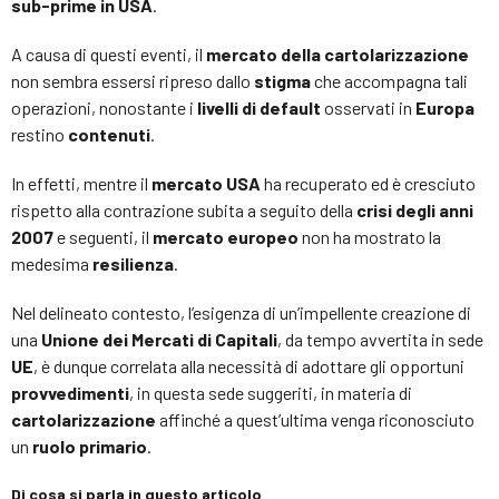
sub-prime in USA
.
A causa di questi eventi, il
mercato della cartolarizzazione
non sembra essersi ripreso dallo
stigma
che accompagna tali
operazioni, nonostante i
livelli di default
osservati in
Europa
restino
contenuti
.
In effetti, mentre il
mercato USA
ha recuperato ed è cresciuto
rispetto alla contrazione subita a seguito della
crisi degli anni
2007
e seguenti, il
mercato europeo
non ha mostrato la
medesima
resilienza
.
Nel delineato contesto, l’esigenza di un’impellente creazione di
una
Unione dei Mercati di Capitali
, da tempo avvertita in sede
UE
, è dunque correlata alla necessità di adottare gli opportuni
provvedimenti
, in questa sede suggeriti, in materia di
cartolarizzazione
affinché a quest’ultima venga riconosciuto
un
ruolo primario
.
Di cosa si parla in questo articolo