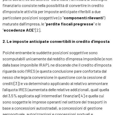
finanziario consiste nella possibilità di convertire in credito
d’imposta le attività per imposte anticipate riferibili a due
particolare posizioni soggettive (o “
componenti rilevanti
”)
maturate dall’impresa, le “
perdite fiscali pregresse
” e le
“
eccedenze ACE
”[2].
2. Le imposte anticipate convertibili in credito d’imposta
Poiché entrambe le suddette posizioni soggettive sono
scomputabili unicamente dal reddito d’impresa imponibile (e non
dalla base imponibile IRAP), ne discende che il credito d’imposta
riguarda solo l’IRES (e questa conclusione pare confortata dal
nesso che lega la conversione in questione con la cessione di
crediti[3]) e va determinato applicando al relativo ammontare
l’aliquota IRES (aumentata delle relative addizionali, quali quella
del 3,5% applicata agli intermediari finanziari[4] e quella cui
sono soggette le imprese operanti nel settore dei trasporti in
base a concessioni autostradali, a concessioni di gestione
aeroportuale, autorizzazioni e concessioni portuali e