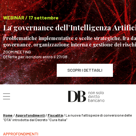
WEBINAR / 17 settembre
La governance dell’Intelligenza Artific
Problematiche implementative e scelte strategiche, fra da
governance, organizzazione interna e gestione dei risch
ZOOM MEETING
Offerte per iscrizioni entro il 27/08
SCOPRI I DETTAGLI
Cerca nel sito
WEBINAR / 17 settembre
La governance dell’Intelligenza Artificiale
SCOPRI I DETT
Home
/
Approfondimenti
/
Fiscalità
/
La nuova fattispecie di conversione delle
“DTA” introdotta dal Decreto “Cura Italia”
APPROFONDIMENTI