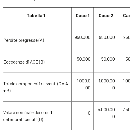
Tabella 1
Caso 1
Caso 2
Ca
950.000
950.000
95
Perdite pregresse (A)
50.000
50.000
5
Eccedenze di ACE (B)
1.000.0
1.000.00
1.0
Totale componenti rilevanti (C = A
00
0
+ B)
5.000.00
7.5
Valore nominale dei crediti
0
0
deteriorati ceduti (D)