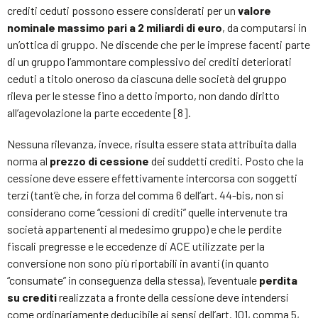
crediti ceduti possono essere considerati per un
valore
nominale massimo pari a 2 miliardi di euro
, da computarsi in
un’ottica di gruppo. Ne discende che per le imprese facenti parte
di un gruppo l’ammontare complessivo dei crediti deteriorati
ceduti a titolo oneroso da ciascuna delle società del gruppo
rileva per le stesse fino a detto importo, non dando diritto
all’agevolazione la parte eccedente [8].
Nessuna rilevanza, invece, risulta essere stata attribuita dalla
norma al
prezzo di cessione
dei suddetti crediti. Posto che la
cessione deve essere effettivamente intercorsa con soggetti
terzi (tant’è che, in forza del comma 6 dell’art. 44-bis, non si
considerano come “cessioni di crediti” quelle intervenute tra
società appartenenti al medesimo gruppo) e che le perdite
fiscali pregresse e le eccedenze di ACE utilizzate per la
conversione non sono più riportabili in avanti (in quanto
“consumate” in conseguenza della stessa), l’eventuale
perdita
su crediti
realizzata a fronte della cessione deve intendersi
come ordinariamente deducibile ai sensi dell’art. 101, comma 5,