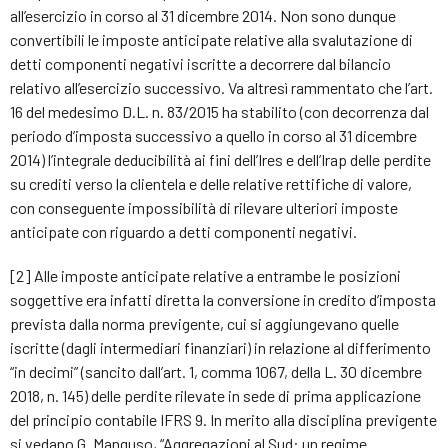
all’esercizio in corso al 31 dicembre 2014. Non sono dunque
convertibili le imposte anticipate relative alla svalutazione di
detti componenti negativi iscritte a decorrere dal bilancio
relativo all’esercizio successivo. Va altresì rammentato che l’art.
16 del medesimo D.L. n. 83/2015 ha stabilito (con decorrenza dal
periodo d’imposta successivo a quello in corso al 31 dicembre
2014) l’integrale deducibilità ai fini dell’Ires e dell’Irap delle perdite
su crediti verso la clientela e delle relative rettifiche di valore,
con conseguente impossibilità di rilevare ulteriori imposte
anticipate con riguardo a detti componenti negativi.
[2] Alle imposte anticipate relative a entrambe le posizioni
soggettive era infatti diretta la conversione in credito d’imposta
prevista dalla norma previgente, cui si aggiungevano quelle
iscritte (dagli intermediari finanziari) in relazione al differimento
“in decimi” (sancito dall’art. 1, comma 1067, della L. 30 dicembre
2018, n. 145) delle perdite rilevate in sede di prima applicazione
del principio contabile IFRS 9. In merito alla disciplina previgente
si vedano G. Manguso, “Aggregazioni al Sud: un regime