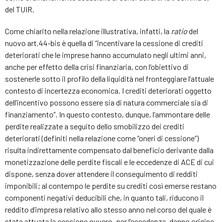
del TUIR.
Come chiarito nella relazione illustrativa, infatti, la
ratio
del
nuovo art.44-bis è quella di “incentivare la cessione di crediti
deteriorati che le imprese hanno accumulato negli ultimi anni,
anche per effetto della crisi finanziaria, con l’obiettivo di
sostenerle sotto il profilo della liquidità nel fronteggiare l’attuale
contesto di incertezza economica. I crediti deteriorati oggetto
dell’incentivo possono essere sia di natura commerciale sia di
finanziamento”. In questo contesto, dunque, l’ammontare delle
perdite realizzate a seguito dello smobilizzo dei crediti
deteriorati (definiti nella relazione come “oneri di cessione”)
risulta indirettamente compensato dal beneficio derivante dalla
monetizzazione delle perdite fiscali e le eccedenze di ACE di cui
dispone, senza dover attendere il conseguimento di redditi
imponibili; al contempo le perdite su crediti così emerse restano
componenti negativi deducibili che, in quanto tali, riducono il
reddito d’impresa relativo allo stesso anno nel corso del quale è
stata attuata la cessione ovvero, per l’eccedenza, danno origine