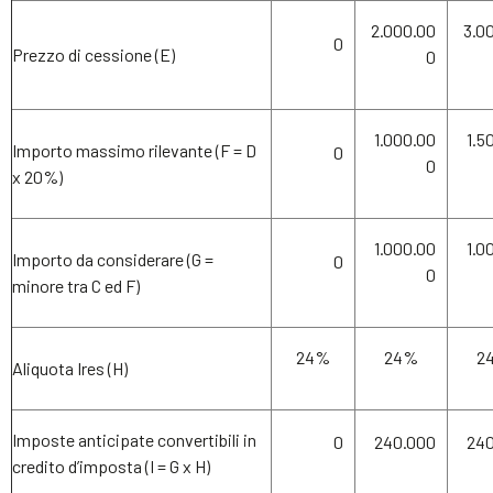
2.000.00
3.0
0
Prezzo di cessione (E)
0
1.000.00
1.5
Importo massimo rilevante (F = D
0
0
x 20%)
1.000.00
1.0
Importo da considerare (G =
0
0
minore tra C ed F)
24%
24%
2
Aliquota Ires (H)
Imposte anticipate convertibili in
0
240.000
240
credito d’imposta (I = G x H)