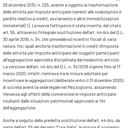
29 dicembre 2010, n. 225, avente a oggetto la trasformazione
delle attività per imposte anticipate inerenti alle svalutazioni e
perdite relative a crediti, avviamento e altre immobilizzazioni
immateriali[1]. La nuova fattispecie è stata inserita, dal citato
art. 55, attraverso l’integrale sostituzione dell’art. 44-bis del D.L.
30 aprile 2019, n. 34, che prevede(va) incentivi fiscali di varia
natura, tra i quali anche la trasformazione in crediti d’imposta
delle attività per imposte anticipate dei soggetti partecipanti
all’aggregazione agevolata disciplinata dal medesimo articolo.
La versione dell’art. 44-bis del D.L. n. 34/2019 vigente fino al 17
marzo 2020, infatti, rientrava tra le misure adottate per
incentivare le aggregazioni (deliberate entro il 31 dicembre 2020)
di società aventi la sede legale nel Mezzogiorno, assumendo
rilevanza agli effetti della conversione le imposte anticipate
risultanti dalle situazioni patrimoniali approvate ai fini
dell’aggregazione.
Anche a seguito della predetta sostituzione dell’art. 44-bis, da
parte dell’art. 55 del decreto “Cura Italia”, la misura di sostegno