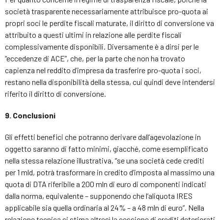
società trasparente necessariamente attribuisce pro-quota ai
propri soci le perdite fiscali maturate, il diritto di conversione va
attribuito a questi ultimi in relazione alle perdite fiscali
complessivamente disponibili. Diversamente è a dirsi per le
“eccedenze di ACE”, che, per la parte che non ha trovato
capienza nel reddito d’impresa da trasferire pro-quota i soci,
restano nella disponibilità della stessa, cui quindi deve intendersi
riferito il diritto di conversione.
9. Conclusioni
Gli effetti benefici che potranno derivare dall’agevolazione in
oggetto saranno di fatto minimi, giacché, come esemplificato
nella stessa relazione illustrativa, “se una società cede crediti
per 1 mld, potrà trasformare in credito d’imposta al massimo una
quota di DTA riferibile a 200 mln di euro di componenti indicati
dalla norma, equivalente – supponendo che l’aliquota IRES
applicabile sia quella ordinaria al 24% – a 48 mln di euro”. Nella
relazione tecnica si stima altresì la cessione di crediti deteriorati