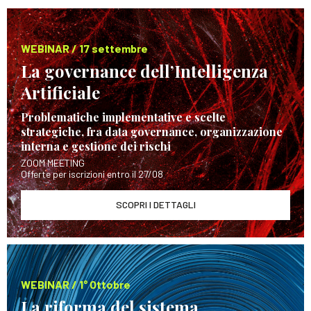
WEBINAR / 17 settembre
La governance dell’Intelligenza
Artificiale
Problematiche implementative e scelte
strategiche, fra data governance, organizzazione
interna e gestione dei rischi
ZOOM MEETING
Offerte per iscrizioni entro il 27/08
SCOPRI I DETTAGLI
WEBINAR / 1° Ottobre
La riforma del sistema