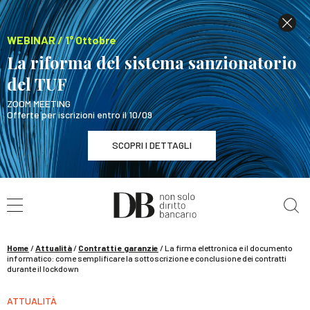
WEBINAR / 1° Ottobre
La riforma del sistema sanzionatorio
del TUF
ZOOM MEETING
Offerte per iscrizioni entro il 10/09
SCOPRI I DETTAGLI
Cerca nel sito
WEBINAR / 1° Ottobre
La riforma del sistema sanzionatorio del TUF
SCOPRI I DETTAGLI
Home
/
Attualità
/
Contratti e garanzie
/
La firma elettronica e il documento
informatico: come semplificare la sottoscrizione e conclusione dei contratti
durante il lockdown
ATTUALITÀ