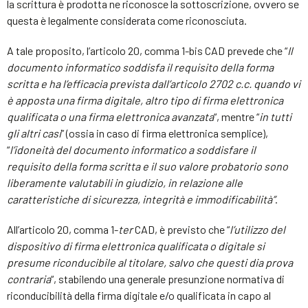
la scrittura è prodotta ne riconosce la sottoscrizione, ovvero se
questa è legalmente considerata come riconosciuta.
A tale proposito, l’articolo 20, comma 1-bis CAD prevede che “
Il
documento informatico soddisfa il requisito della forma
scritta e ha l’efficacia prevista dall’articolo 2702 c.c. quando vi
è apposta una firma digitale, altro tipo di firma elettronica
qualificata o una firma elettronica avanzata
“, mentre “
in tutti
gli altri casi
” (ossia in caso di firma elettronica semplice),
“
l’idoneità del documento informatico a soddisfare il
requisito della forma scritta e il suo valore probatorio sono
liberamente valutabili in giudizio, in relazione alle
caratteristiche di sicurezza, integrità e immodificabilità”
.
All’articolo 20, comma 1-
ter
CAD, è previsto che “
l’utilizzo del
dispositivo di firma elettronica qualificata o digitale si
presume riconducibile al titolare, salvo che questi dia prova
contraria
“, stabilendo una generale presunzione normativa di
riconducibilità della firma digitale e/o qualificata in capo al