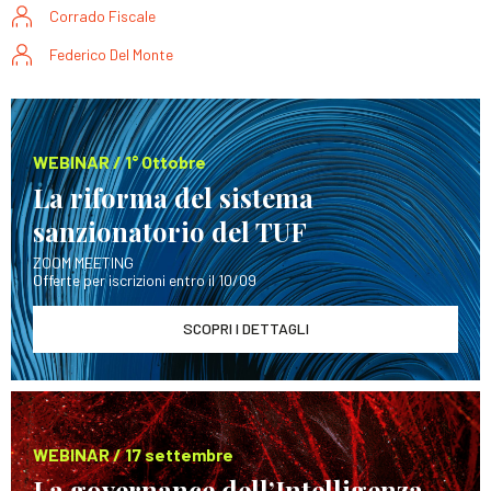
Corrado Fiscale
Federico Del Monte
WEBINAR / 1° Ottobre
La riforma del sistema
sanzionatorio del TUF
ZOOM MEETING
Offerte per iscrizioni entro il 10/09
SCOPRI I DETTAGLI
WEBINAR / 17 settembre
La governance dell’Intelligenza