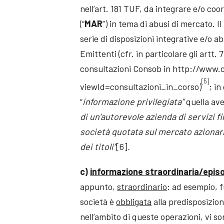
nell’art. 181 TUF, da integrare e/o co
(“
MAR
”) in tema di abusi di mercato. 
serie di disposizioni integrative e/o a
Emittenti (cfr. in particolare gli artt. 7
consultazioni Consob in http://www.
[5]
viewId=consultazioni_in_corso)
; in
“
informazione privilegiata”
quella av
di un’autorevole azienda di servizi fin
società quotata sul mercato azionario
dei titoli”
[6]
.
c)
informazione straordinaria/epis
appunto,
straordinario
: ad esempio, fu
società è
obbligata
alla predisposizio
nell’ambito di queste operazioni, vi s