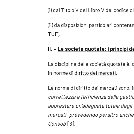
(i) dal Titolo V del Libro V del codice ci
(ii) da disposizioni particolari contenu
TUF).
II. –
Le società quotate: i principi d
La disciplina delle società quotate è,
in norme di
diritto dei mercati
.
Le norme di diritto dei mercati sono, i
correttezza
e l’
efficienza
della gestio
apprestare un’adeguata tutela degli 
mercati, prevedendo peraltro anche u
Consob
”[3].