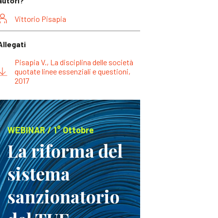
autori?
Vittorio Pisapia
Allegati
Pisapia V., La disciplina delle società
quotate linee essenziali e questioni,
2017
WEBINAR / 1° Ottobre
La riforma del
sistema
sanzionatorio