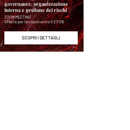
governance, organizzazione
interna e gestione dei rischi
ZOOM MEETING
Offerte per iscrizioni entro il 27/08
SCOPRI I DETTAGLI