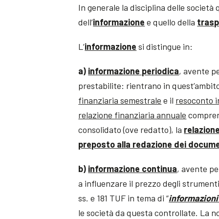
In generale la disciplina delle società 
dell’
informazione
e quello della
tras
L’
informazione
si distingue in:
a)
informazione periodica
, avente p
prestabilite: rientrano in quest’ambit
finanziaria semestrale
e il
resoconto i
relazione finanziaria annuale
comprende
consolidato (ove redatto), la
relazione
preposto alla redazione dei documen
b)
informazione continua
, avente pe
a influenzare il prezzo degli strumenti
ss. e 181 TUF in tema di “
informazioni 
le società da questa controllate. La no