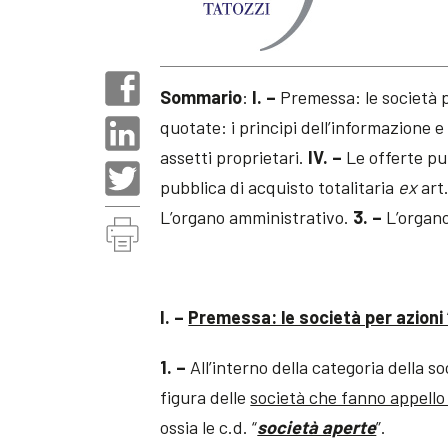
Sommario
:
I. –
Premessa: le società p
quotate: i principi dell’informazione 
assetti proprietari.
IV. –
Le offerte pu
pubblica di acquisto totalitaria
ex
art
L’organo amministrativo.
3. –
L’organo
I. –
Premessa: le società per azioni 
1. –
All’interno della categoria della so
figura delle
società che fanno appello 
ossia le c.d. “
società aperte
”.