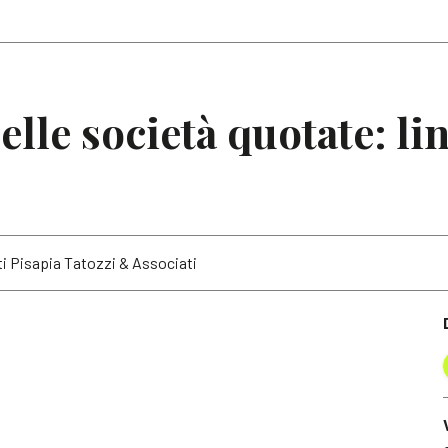
Articoli
Note
elle società quotate: li
nti Pisapia Tatozzi & Associati