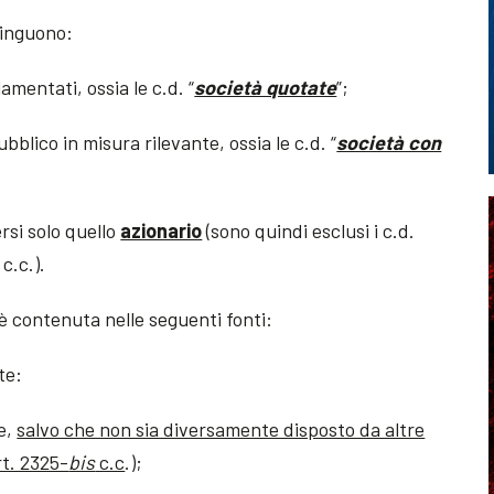
tinguono:
amentati, ossia le c.d. “
società quotate
”;
ubblico in misura rilevante, ossia le c.d. “
società con
rsi solo quello
azionario
(sono quindi esclusi i c.d.
 c.c.).
 è contenuta nelle seguenti fonti:
te:
le,
salvo che non sia diversamente disposto da altre
rt. 2325-
bis
c.c
.);