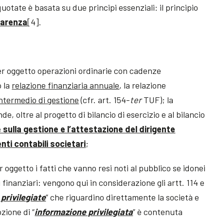
quotate è basata su due principi essenziali: il principio
parenza
[4].
er oggetto operazioni ordinarie con cadenze
o la
relazione finanziaria annuale
, la relazione
ntermedio di gestione
(cfr. art. 154-
ter
TUF); la
, oltre al progetto di bilancio di esercizio e al bilancio
 sulla gestione e l’attestazione del dirigente
ti contabili societari
;
r oggetto i fatti che vanno resi noti al pubblico se idonei
 finanziari: vengono qui in considerazione gli artt. 114 e
privilegiate
” che riguardino direttamente la società e
zione di “
informazione privilegiata
” è contenuta