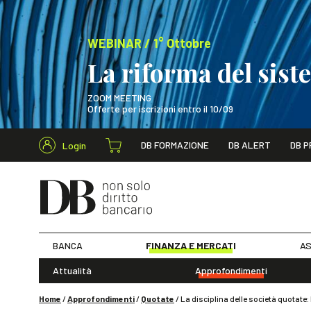
WEBINAR / 1° Ottobre
La riforma del sis
ZOOM MEETING
Offerte per iscrizioni entro il 10/09
Cerca nel s
DB FORMAZIONE
DB ALERT
DB P
Login
WEBINAR / 1° Ot
BANCA
FINANZA E MERCATI
AS
Attualità
Approfondimenti
Home
/
Approfondimenti
/
Quotate
/
La disciplina delle società quotate: 