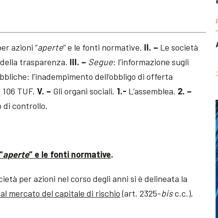
er azioni “
aperte
” e le fonti normative.
II.
–
Le società
e della trasparenza.
III. –
Segue
: l’informazione sugli
bbliche: l’inadempimento dell’obbligo di offerta
. 106 TUF.
V. –
Gli organi sociali.
1.-
L’assemblea.
2. –
 di controllo.
“
aperte
” e le fonti normative
.
cietà per azioni nel corso degli anni si è delineata la
al mercato del capitale di rischio
(art. 2325-
bis
c.c.),