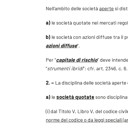
Nell’ambito delle società
aperte
si dis
a)
le società quotate nei mercati regol
b)
le società con azioni diffuse tra il p
azioni diffuse
”.
Per “
capitale di rischio
” deve intende
“
strumenti ibridi
”: cfr. art. 2346, c. 6.
2. –
La disciplina delle società aperte
a)
le
società quotate
sono disciplina
(i) dal Titolo V, Libro V, del codice civi
norme del codice o da leggi speciali (a