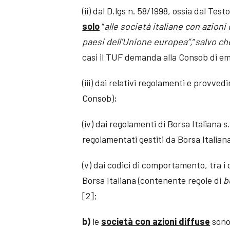
(ii) dal D.lgs n. 58/1998, ossia dal Test
solo
“
alle società italiane con azioni
paesi dell’Unione europea”,
”
salvo ch
casi il TUF demanda alla Consob di em
(iii) dai relativi regolamenti e provve
Consob);
(iv) dai regolamenti di Borsa Italiana s.
regolamentati gestiti da Borsa Italiana
(v) dai codici di comportamento, tra i 
Borsa Italiana (contenente regole di
b
[2];
b)
le
società con azioni diffuse
sono