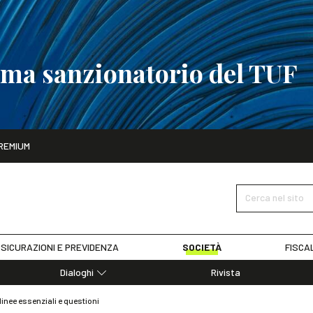
tema sanzionatorio del TUF
ito
REMIUM
tobre
La riforma del sistema sanzionatorio del TUF
SCOPRI I DET
Cerca nel sito
SICURAZIONI E PREVIDENZA
SOCIETÀ
FISCA
Dialoghi
Rivista
Dialoghi di Diritto dell'Economia
linee essenziali e questioni
Editoriali