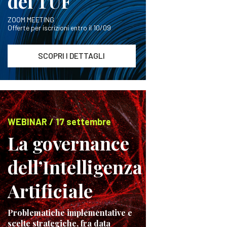
del TUF
ZOOM MEETING
Offerte per iscrizioni entro il 10/09
SCOPRI I DETTAGLI
WEBINAR / 17 settembre
La governance
dell’Intelligenza
Artificiale
Problematiche implementative e
scelte strategiche, fra data