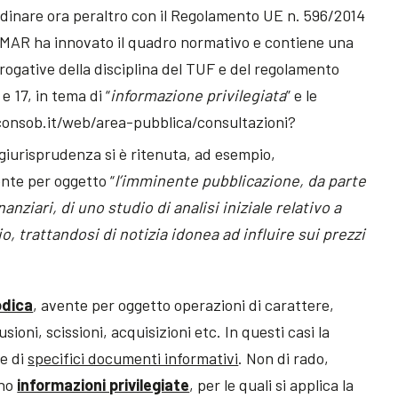
ordinare ora peraltro con il Regolamento UE n. 596/2014
Il MAR ha innovato il quadro normativo e contiene una
brogative della disciplina del TUF e del regolamento
 e 17, in tema di “
informazione privilegiata
” e le
consob.it/web/area-pubblica/consultazioni?
 giurisprudenza si è ritenuta, ad esempio,
ente per oggetto “
l’imminente pubblicazione, da parte
anziari, di uno studio di analisi iniziale relativo a
, trattandosi di notizia idonea ad influire sui prezzi
odica
, avente per oggetto operazioni di carattere,
sioni, scissioni, acquisizioni etc. In questi casi la
ne di
specifici documenti informativi
. Non di rado,
ono
informazioni privilegiate
, per le quali si applica la