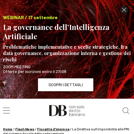
WEBINAR / 17 settembre
La governance dell’Intelligenza
Artificiale
Problematiche implementative e scelte strategiche, fra
data governance, organizzazione interna e gestione dei
rischi
ZOOM MEETING
Offerte per iscrizioni entro il 27/08
SCOPRI I DETTAGLI
Cerca nel sito
WEBINAR / 17 settembre
La governance dell’Intelligenza Artificiale
SCOPRI I DETTAGLI
Home
/
Flash News
/
Fiscalità d'impresa
/
La Direttiva sull’imponibilità alle PMI
del sistema fiscale della sede centrale