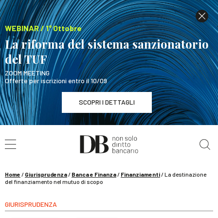
WEBINAR / 1° Ottobre
La riforma del sistema sanzionatorio
del TUF
ZOOM MEETING
Offerte per iscrizioni entro il 10/09
SCOPRI I DETTAGLI
Cerca nel sito
WEBINAR / 1° Ottobre
La riforma del sistema sanzionatorio del TUF
SCOPRI I DETTAGLI
Home
/
Giurisprudenza
/
Banca e Finanza
/
Finanziamenti
/
La destinazione
del finanziamento nel mutuo di scopo
GIURISPRUDENZA