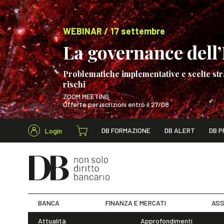
WEBINAR / 17 settembre
La governance dell’I
Problematiche implementative e scelte str
rischi
ZOOM MEETING
Offerte per iscrizioni entro il 27/08
Cerca nel s
DB FORMAZIONE
DB ALERT
DB P
Login
WEBINAR / 17 s
BANCA
FINANZA E MERCATI
ASS
Attualità
Approfondimenti