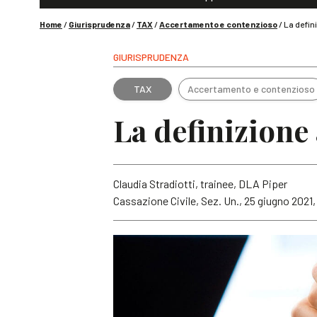
Home
/
Giurisprudenza
/
TAX
/
Accertamento e contenzioso
/
La defin
GIURISPRUDENZA
TAX
Accertamento e contenzioso
La definizione
Claudia Stradiotti, trainee, DLA Piper
Cassazione Civile, Sez. Un., 25 giugno 2021,