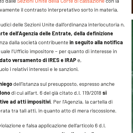
ato dalle
Sezioni Unite della Corte di cassazione
con la
vamente il contrasto interpretativo sorto in materia.
iudici delle Sezioni Unite dall’ordinanza interlocutoria n.
rte dell’Agenzia delle Entrate, della definizione
nza dalla società contribuente
in seguito alla notifica
quale l’Ufficio impositore – per quanto di interesse in
rdato versamento di IRES e IRAP
e,
o i relativi interessi e le sanzioni.
iniego
dell’istanza sul presupposto, espresso anche
dono
di cui all’art. 6 del già citato d.l. 119/2018
si
tive ad atti impositivi
. Per l’Agenzia, la cartella di
a tra tali atti, in quanto atto di mera riscossione.
olazione e falsa applicazione dell’articolo 6 d.l.