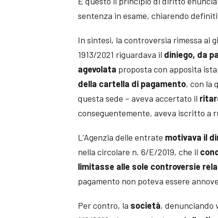
È questo il principio di diritto enunci
sentenza in esame, chiarendo definiti
In sintesi, la controversia rimessa ai g
1913/2021 riguardava il
diniego, da pa
agevolata
proposta con apposita ista
della cartella di pagamento
, con la 
questa sede – aveva accertato il
rita
conseguentemente, aveva iscritto a ruol
L’Agenzia delle entrate
motivava il d
nella circolare n. 6/E/2019, che il
con
limitasse alle sole controversie rela
pagamento non poteva essere annoverat
Per contro, la
società
, denunciando vi