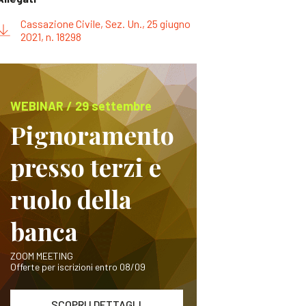
Cassazione Civile, Sez. Un., 25 giugno
2021, n. 18298
WEBINAR / 29 settembre
Pignoramento
presso terzi e
ruolo della
banca
ZOOM MEETING
Offerte per iscrizioni entro 08/09
SCOPRI I DETTAGLI