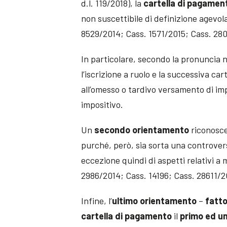
d.l. 119/2018), la
cartella di pagamen
non suscettibile di definizione agevol
8529/2014; Cass. 1571/2015; Cass. 28
In particolare, secondo la pronuncia n
l’iscrizione a ruolo e la successiva c
all’omesso o tardivo versamento di im
impositivo.
Un
secondo orientamento
riconosce
purché, però, sia sorta una controversi
eccezione quindi di aspetti relativi a 
2986/2014; Cass. 14196; Cass. 28611/2
Infine, l’
ultimo orientamento
–
fatto
cartella di pagamento
il
primo ed un