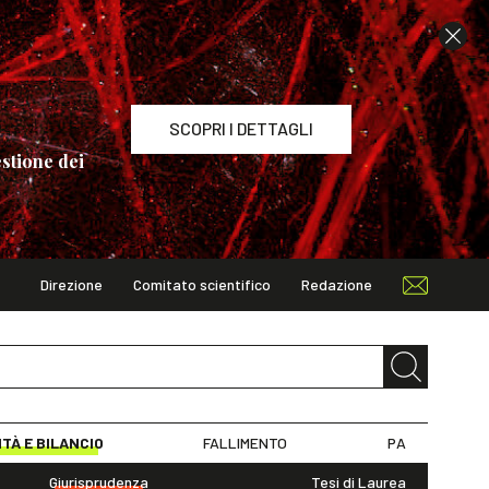
SCOPRI I DETTAGLI
stione dei
Direzione
Comitato scientifico
Redazione
TAGLI
ITÀ E BILANCIO
FALLIMENTO
PA
Giurisprudenza
Tesi di Laurea