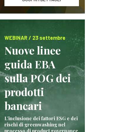
WEBINAR / 23 settembre
Nuove linee
guida EBA
sulla POG dei
prodotti
bancari
L’inclusione dei fattori ESG e dei
rischi di greenwashing nel
processo di product governance