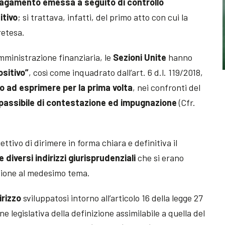
 pagamento emessa a seguito di controllo
itivo
; si trattava, infatti, del primo atto con cui la
retesa.
amministrazione finanziaria, le
Sezioni Unite
hanno
ositivo”
, così come inquadrato dall’art. 6 d.l. 119/2018,
o ad esprimere per la prima volta
, nei confronti del
 passibile di contestazione ed impugnazione
(Cfr.
ettivo di dirimere in forma chiara e definitiva il
e diversi indirizzi giurisprudenziali
che si erano
azione al medesimo tema.
irizzo
sviluppatosi intorno all’articolo 16 della legge 27
 legislativa della definizione assimilabile a quella del