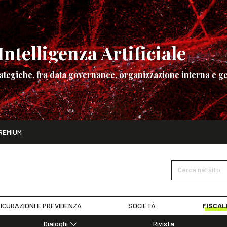
ntelligenza Artificiale
ategiche, fra data governance, organizzazione interna e ge
ito
REMIUM
ettembre
La governance dell’Intelligenza Artificiale
SCOPRI I DET
Cerca nel sito
ICURAZIONI E PREVIDENZA
SOCIETÀ
FISCAL
Dialoghi
Rivista