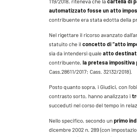
119/2018, riteneva che la
cartella di
automatizzato fosse un atto impos
contribuente era stata edotta della p
Nel rigettare il ricorso avanzato dall’
statuito che il
concetto di “atto imp
sia da intendersi quale
atto destinat
contribuente,
la pretesa impositiva
Cass.28611/2017; Cass. 32132/2018).
Posto quanto sopra, i Giudici, con l’obi
contrasto sorto, hanno analizzato i
tr
succeduti nel corso del tempo in rel
Nello specifico, secondo un
primo ind
dicembre 2002 n. 289 (con impostazione