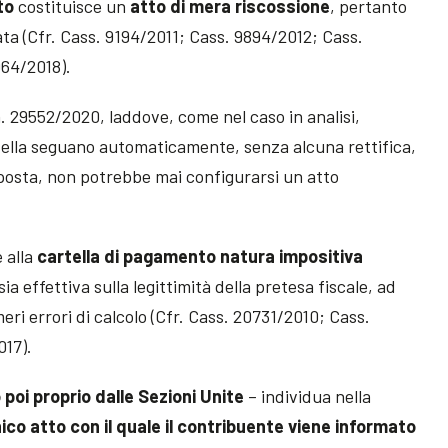
to
costituisce un
atto
di
mera
riscossione
, pertanto
ata (Cfr. Cass. 9194/2011; Cass. 9894/2012; Cass.
064/2018).
. 29552/2020, laddove, come nel caso in analisi,
artella seguano automaticamente, senza alcuna rettifica,
posta, non potrebbe mai configurarsi un atto
 alla
cartella di pagamento
natura impositiva
a effettiva sulla legittimità della pretesa fiscale, ad
meri errori di calcolo (Cfr. Cass. 20731/2010; Cass.
017).
 poi proprio dalle Sezioni Unite
– individua nella
ico atto con il quale il contribuente viene informato