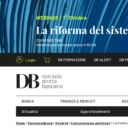
WEBINAR / 1° Ottobre
La riforma del sis
ZOOM MEETING
Offerte per iscrizioni entro il 10/09
Cerca nel s
DB FORMAZIONE
DB ALERT
DB P
Login
WEBINAR / 1° Ot
BANCA
FINANZA E MERCATI
ASS
Attualità
Approfondimenti
Home
/
Giurisprudenza
/
Società
/
Concorrenza e antitrust
/
La Corte 