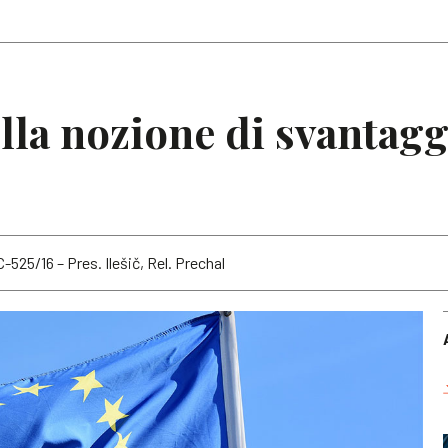
Articoli
Note
lla nozione di svantagg
 C-525/16 – Pres. Ilešič, Rel. Prechal