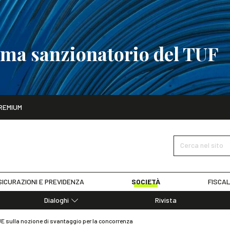
tema sanzionatorio del TUF
ito
REMIUM
tobre
La riforma del sistema sanzionatorio del TUF
SCOPRI I DET
Cerca nel sito
ICURAZIONI E PREVIDENZA
SOCIETÀ
FISCAL
Dialoghi
Rivista
Dialoghi di Diritto dell'Economia
UE sulla nozione di svantaggio per la concorrenza
Editoriali