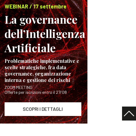
WEBINAR / 17 settembre
La governance
dell’Intelligenza
Artificiale
Problematiche implementative e
scelte strategiche, fra data
governance, organizzazione
interna e gestione dei rischi
ZOOM MEETING
Offerte per iscrizioni entro il 27/08
SCOPRI I DETTAGLI