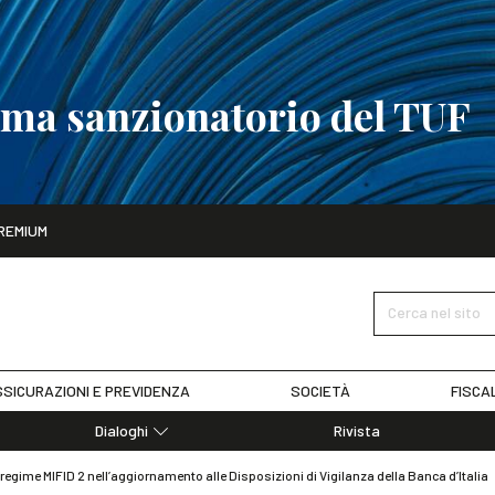
tema sanzionatorio del TUF
ito
REMIUM
tobre
La riforma del sistema sanzionatorio del TUF
SCOPRI I DET
Cerca nel sito
SICURAZIONI E PREVIDENZA
SOCIETÀ
FISCA
Dialoghi
Rivista
Dialoghi di Diritto dell'Economia
 regime MIFID 2 nell’aggiornamento alle Disposizioni di Vigilanza della Banca d’Italia
Editoriali