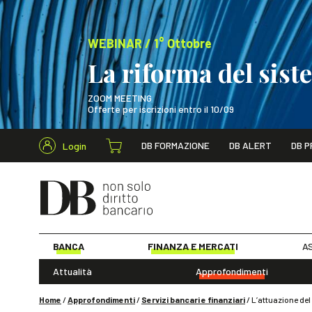
WEBINAR / 1° Ottobre
La riforma del sis
ZOOM MEETING
Offerte per iscrizioni entro il 10/09
Cerca nel s
DB FORMAZIONE
DB ALERT
DB P
Login
WEBINAR / 1° Ot
BANCA
FINANZA E MERCATI
AS
Attualità
Approfondimenti
Home
/
Approfondimenti
/
Servizi bancari e finanziari
/
L’attuazione del