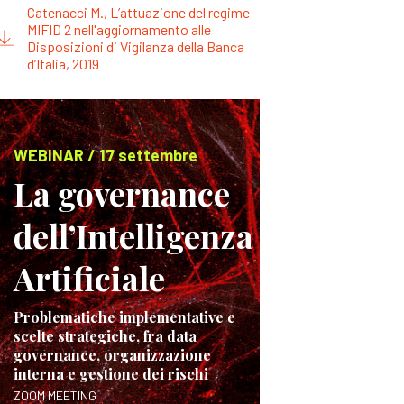
Catenacci M., L’attuazione del regime
MIFID 2 nell'aggiornamento alle
Disposizioni di Vigilanza della Banca
d’Italia, 2019
WEBINAR / 17 settembre
La governance
dell’Intelligenza
Artificiale
Problematiche implementative e
scelte strategiche, fra data
governance, organizzazione
interna e gestione dei rischi
ZOOM MEETING