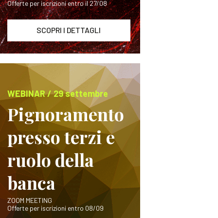
Offerte per iscrizioni entro il 27/08
SCOPRI I DETTAGLI
WEBINAR / 29 settembre
Pignoramento
presso terzi e
ruolo della
banca
ZOOM MEETING
Offerte per iscrizioni entro 08/09