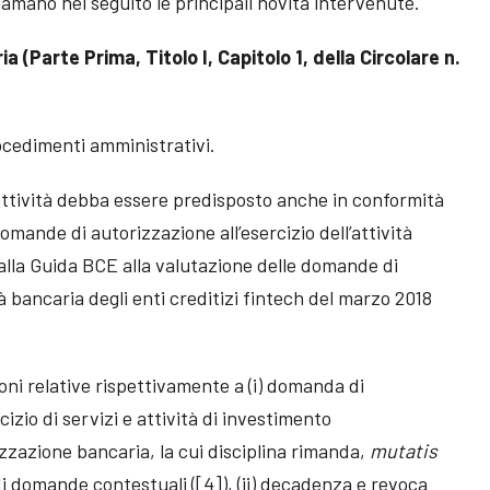
amano nel seguito le principali novità intervenute.
a (Parte Prima, Titolo I, Capitolo 1, della Circolare n.
rocedimenti amministrativi.
attività debba essere predisposto anche in conformità
omande di autorizzazione all’esercizio dell’attività
alla Guida BCE alla valutazione delle domande di
tà bancaria degli enti creditizi fintech del marzo 2018
oni relative rispettivamente a (i) domanda di
cizio di servizi e attività di investimento
izzazione bancaria, la cui disciplina rimanda,
mutatis
di domande contestuali ([4]), (ii) decadenza e revoca