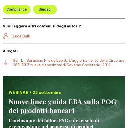
Compliance
Sindaci
Vuoi leggere altri contenuti degli autori?
Luca Galli
Allegati
Galli L., Saraceno N. e de Leo D., L’aggiornamento della Circolare
285-2013 nuove disposizioni di Governo Societario, 2014
WEBINAR / 23 settembre
Nuove linee guida EBA sulla POG
dei prodotti bancari
L’inclusione dei fattori ESG e dei rischi di
greenwashing nel processo di product