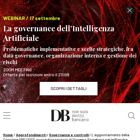
WEBINAR / 17 settembre
La governance dell’Intelligenza
Artificiale
Problematiche implementative e scelte strategiche, fra
data governance, organizzazione interna e gestione dei
rischi
ZOOM MEETING
Offerte per iscrizioni entro il 27/08
SCOPRI I DETTAGLI
Cerca nel sito
WEBINAR / 17 settembre
La governance dell’Intelligenza Artificiale
SCOPRI I DETTAGLI
Home
/
Approfondimenti
/
Governance e controlli
/
L’aggiornamento della
Circolare 285/2013: nuove disposizioni di Governo Societario per le Banche