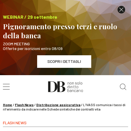
WEBINAR / 29 settembre
Pignoramento presso terzi e ruolo
della banca
ZOOM MEETING
Offerte per iscrizioni entro 08/09
SCOPRI I DETTAGLI
Cerca nel sito
WEBINAR / 29 settembre
Pignoramento presso terzi e ruolo della banca
SCOPRI I DETTAGLI
Home
/
Flash News
/
Distribuzione assicurativa
/
L’IVASS comunica i tassi di
riferimento da indicare nelle Schede sintetiche dei contratti vita
FLASH NEWS