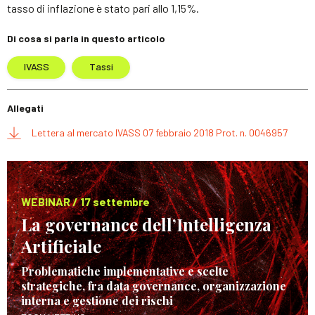
tasso di inflazione è stato pari allo 1,15%.
Di cosa si parla in questo articolo
IVASS
Tassi
Allegati
Lettera al mercato IVASS 07 febbraio 2018 Prot. n. 0046957
WEBINAR / 17 settembre
La governance dell’Intelligenza
Artificiale
Problematiche implementative e scelte
strategiche, fra data governance, organizzazione
interna e gestione dei rischi