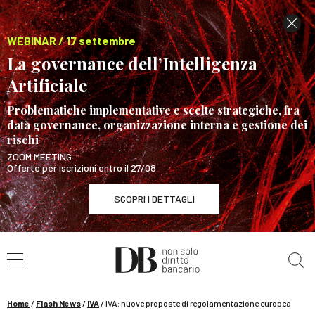
WEBINAR / 17 settembre
La governance dell’Intelligenza
Artificiale
Problematiche implementative e scelte strategiche, fra
data governance, organizzazione interna e gestione dei
rischi
ZOOM MEETING
Offerte per iscrizioni entro il 27/08
SCOPRI I DETTAGLI
Cerca nel sito
WEBINAR / 17 settembre
La governance dell’Intelligenza Artificiale
SCOPRI I DETTAGLI
Home
/
Flash News
/
IVA
/
IVA: nuove proposte di regolamentazione europea