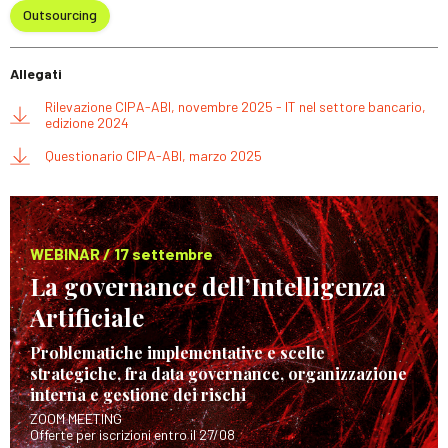
Outsourcing
Allegati
Rilevazione CIPA-ABI, novembre 2025 - IT nel settore bancario,
edizione 2024
Questionario CIPA-ABI, marzo 2025
WEBINAR / 17 settembre
La governance dell’Intelligenza
Artificiale
Problematiche implementative e scelte
strategiche, fra data governance, organizzazione
interna e gestione dei rischi
ZOOM MEETING
Offerte per iscrizioni entro il 27/08