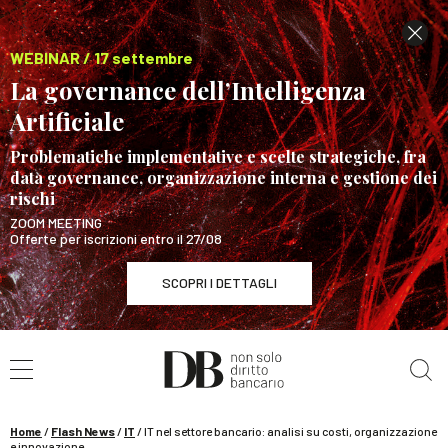
WEBINAR / 17 settembre
La governance dell’Intelligenza
Artificiale
Problematiche implementative e scelte strategiche, fra
data governance, organizzazione interna e gestione dei
rischi
ZOOM MEETING
Offerte per iscrizioni entro il 27/08
SCOPRI I DETTAGLI
Cerca nel sito
WEBINAR / 17 settembre
La governance dell’Intelligenza Artificiale
SCOPRI I DETTAGLI
Home
/
Flash News
/
IT
/
IT nel settore bancario: analisi su costi, organizzazione
e innovazione