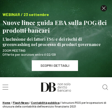
WEBINAR / 23 settembre
Nuove linee guida EBA sulla POG dei
prodotti bancari
L’inclusione dei fattori ESG e dei rischi di
greenwashing nel processo di product governance
ZOOM MEETING
Offerte per iscrizioni entro il 02/09
SCOPRI I DETTAGLI
Cerca nel sito
WEBINAR / 23 settembre
Nuove linee guida EBA sulla POG dei prodotti
bancari
Home
/
Flash News
/
Contabilità pubblica
/
Istruzioni RGS per le operazioni di
SCOPRI I DETTAGLI
chiusura della contabilità dell’esercizio finanziario 2021