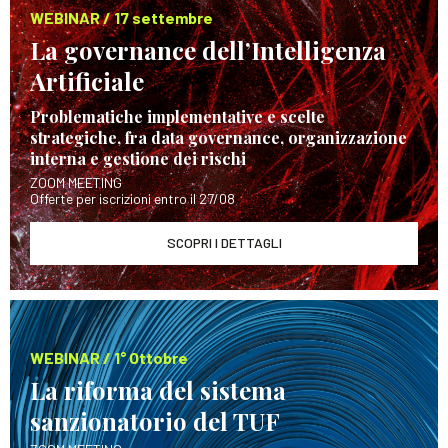
WEBINAR / 17 settembre
La governance dell’Intelligenza
Artificiale
Problematiche implementative e scelte
strategiche, fra data governance, organizzazione
interna e gestione dei rischi
ZOOM MEETING
Offerte per iscrizioni entro il 27/08
SCOPRI I DETTAGLI
WEBINAR / 1° Ottobre
La riforma del sistema
sanzionatorio del TUF