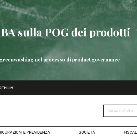
EBA sulla POG dei prodotti
 di greenwashing nel processo di product governance
ito
REMIUM
bre
Nuove linee guida EBA sulla POG dei prodotti bancari
SCOPRI 
Cerca nel sito
ICURAZIONI E PREVIDENZA
SOCIETÀ
FISCAL