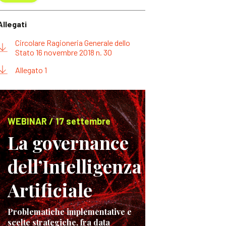
Allegati
Circolare Ragioneria Generale dello
Stato 16 novembre 2018 n. 30
Allegato 1
WEBINAR / 17 settembre
La governance
dell’Intelligenza
Artificiale
Problematiche implementative e
scelte strategiche, fra data