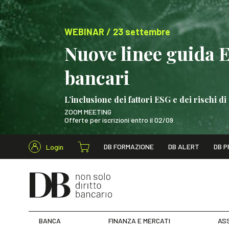
WEBINAR / 23 settembre
Nuove linee guida 
bancari
L’inclusione dei fattori ESG e dei rischi
ZOOM MEETING
Offerte per iscrizioni entro il 02/09
Cerca nel s
DB FORMAZIONE
DB ALERT
DB P
Login
WEBINAR / 23 settem
BANCA
FINANZA E MERCATI
ASS