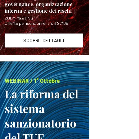
governance, organizzazione
interna e gestione dei rischi
ZOOM MEETING
Offerte per iscrizioni entro il 27/08
SCOPRI I DETTAGLI
WEBINAR / 1° Ottobre
La riforma del
sistema
sanzionatorio
del TUF