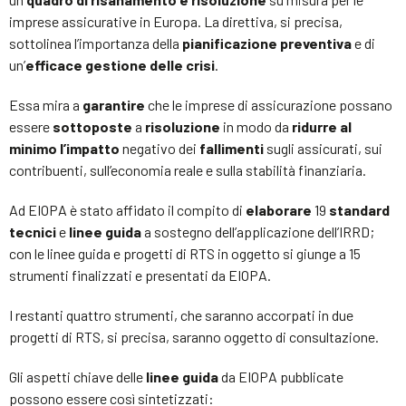
imprese assicurative in Europa. La direttiva, si precisa,
sottolinea l’importanza della
pianificazione preventiva
e di
un’
efficace
gestione delle crisi
.
Essa mira a
garantire
che le imprese di assicurazione possano
essere
sottoposte
a
risoluzione
in modo da
ridurre al
minimo l’impatto
negativo dei
fallimenti
sugli assicurati, sui
contribuenti, sull’economia reale e sulla stabilità finanziaria.
Ad EIOPA è stato affidato il compito di
elaborare
19
standard
tecnici
e
linee guida
a sostegno dell’applicazione dell’IRRD;
con le linee guida e progetti di RTS in oggetto si giunge a 15
strumenti finalizzati e presentati da EIOPA.
I restanti quattro strumenti, che saranno accorpati in due
progetti di RTS, si precisa, saranno oggetto di consultazione.
Gli aspetti chiave delle
linee guida
da EIOPA pubblicate
possono essere così sintetizzati: