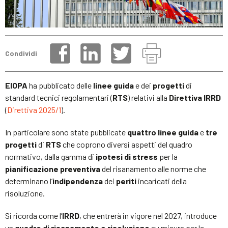
Condividi
EIOPA
ha pubblicato delle
linee guida
e dei
progetti
di
standard tecnici regolamentari (
RTS
) relativi alla
Direttiva IRRD
(
Direttiva 2025/1
).
In particolare sono state pubblicate
quattro linee guida
e
tre
progetti
di
RTS
che coprono diversi aspetti del quadro
normativo, dalla gamma di
ipotesi di stress
per la
pianificazione preventiva
del risanamento alle norme che
determinano l’
indipendenza
dei
periti
incaricati della
risoluzione.
Si ricorda come l’
IRRD
, che entrerà in vigore nel 2027, introduce
un
quadro di risanamento e risoluzione
su misura per le