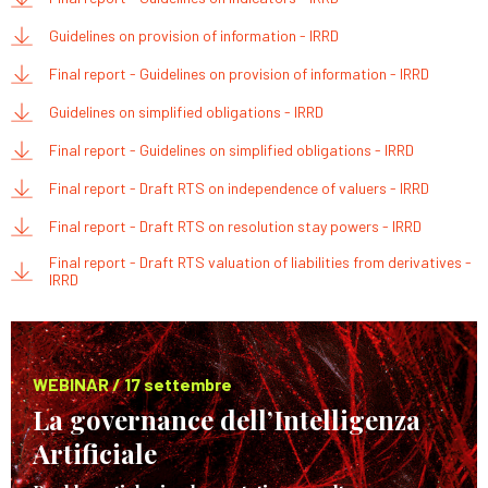
Guidelines on provision of information - IRRD
Final report - Guidelines on provision of information - IRRD
Guidelines on simplified obligations - IRRD
Final report - Guidelines on simplified obligations - IRRD
Final report - Draft RTS on independence of valuers - IRRD
Final report - Draft RTS on resolution stay powers - IRRD
Final report - Draft RTS valuation of liabilities from derivatives -
IRRD
WEBINAR / 17 settembre
La governance dell’Intelligenza
Artificiale