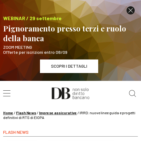
WEBINAR / 29 settembre
Pignoramento presso terzi e ruolo
della banca
ZOOM MEETING
Offerte per iscrizioni entro 08/09
SCOPRI I DETTAGLI
Cerca nel sito
WEBINAR / 29 settembre
Pignoramento presso terzi e ruolo della banca
SCOPRI I DETTAGLI
Home
/
Flash News
/
Imprese assicurative
/
IRRD: nuove linee guida e progetti
definitivi di RTS di EIOPA
FLASH NEWS