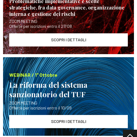
Problematiche implementative e scelte
strategiche, fra data governance, organizzazione
interna e gestione dei rischi
ZOOM MEETING
Offerte per iscrizioni entro il 27/08
SCOPRI I DETTAGLI
WEBINAR / 1° Ottobre
La riforma del sistema
sanzionatorio del TUF
ZOOM MEETING
Offerte per iscrizioni entro il 10/09
SCOPRI I DETTAGLI