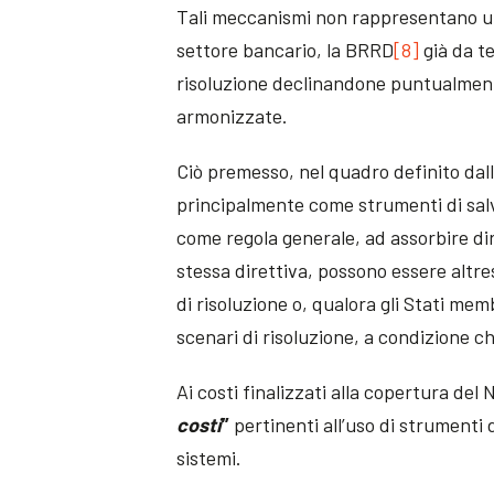
Tali meccanismi non rappresentano un
settore bancario, la BRRD
[8]
già da t
risoluzione declinandone puntualmente
armonizzate.
Ciò premesso, nel quadro definito dal
principalmente come strumenti di salva
come regola generale, ad assorbire dir
stessa direttiva, possono essere altresì
di risoluzione o, qualora gli Stati mem
scenari di risoluzione, a condizione che
Ai costi finalizzati alla copertura de
costi
”
pertinenti all’uso di strumenti d
sistemi.