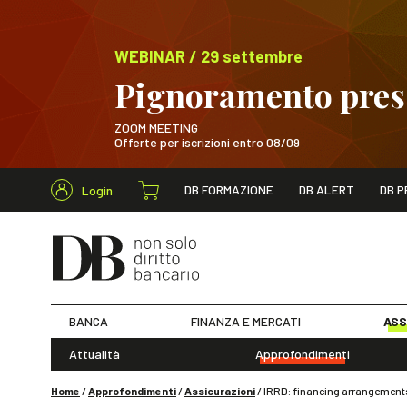
WEBINAR / 29 settembre
Pignoramento presso
ZOOM MEETING
Offerte per iscrizioni entro 08/09
Cerca nel s
DB FORMAZIONE
DB ALERT
DB P
Login
WEBINAR / 29 sett
BANCA
FINANZA E MERCATI
ASS
Attualità
Approfondimenti
Home
/
Approfondimenti
/
Assicurazioni
/
IRRD: financing arrangement