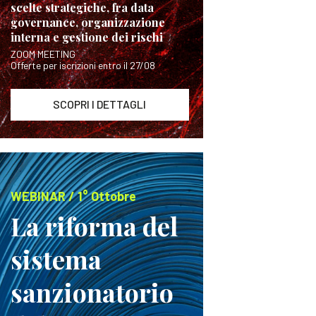
scelte strategiche, fra data
governance, organizzazione
interna e gestione dei rischi
ZOOM MEETING
Offerte per iscrizioni entro il 27/08
SCOPRI I DETTAGLI
WEBINAR / 1° Ottobre
La riforma del
sistema
sanzionatorio