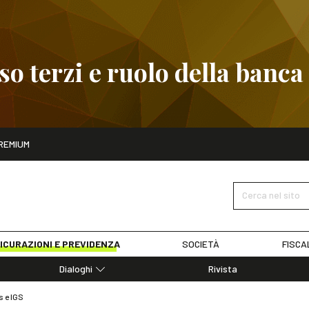
 terzi e ruolo della banca
ito
REMIUM
embre
Pignoramento presso terzi e ruolo della banca
SCOPRI I D
Cerca nel sito
ICURAZIONI E PREVIDENZA
SOCIETÀ
FISCA
Dialoghi
Rivista
Dialoghi di Diritto dell'Economia
s e IGS
Editoriali