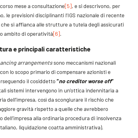
scorso mese a consultazione
[5]
, e si descrivono, per
 le previsioni disciplinanti l’IGS nazionale di recente
che si affianca alle strutture a tutela degli assicurati
to ambito di operatività
[6]
.
tura e principali caratteristiche
nancing arrangements
sono meccanismi nazionali
i con lo scopo primario di compensare azionisti e
perseguendo il cosiddetto
“
no creditor worse off
”
, tali sistemi intervengono in un’ottica indennitaria a
ria dell’impresa, così da scongiurare il rischio che
ggiore gravità rispetto a quelle che avrebbero
 dell’impresa alla ordinaria procedura di insolvenza
taliano, liquidazione coatta amministrativa).