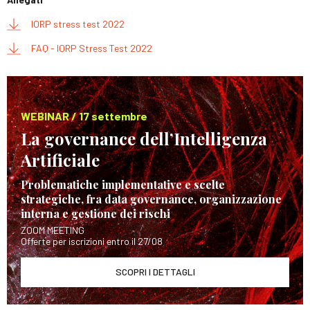
IORP stress test 2022
FAQ - IORP Stress Test 2022
WEBINAR / 17 settembre
La governance dell’Intelligenza
Artificiale
Problematiche implementative e scelte
strategiche, fra data governance, organizzazione
interna e gestione dei rischi
ZOOM MEETING
Offerte per iscrizioni entro il 27/08
SCOPRI I DETTAGLI