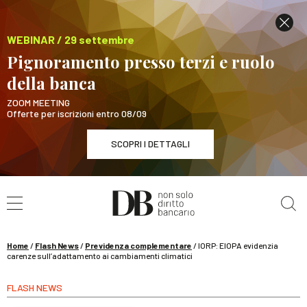
WEBINAR / 29 settembre
Pignoramento presso terzi e ruolo
della banca
ZOOM MEETING
Offerte per iscrizioni entro 08/09
SCOPRI I DETTAGLI
Cerca nel sito
WEBINAR / 29 settembre
Pignoramento presso terzi e ruolo della banca
SCOPRI I DETTAGLI
Home
/
Flash News
/
Previdenza complementare
/
IORP: EIOPA evidenzia
carenze sull’adattamento ai cambiamenti climatici
FLASH NEWS