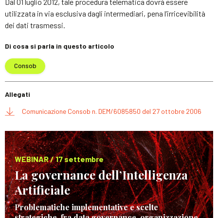
Dal 01 luglio 2012, tale procedura telematica dovrà essere
utilizzata in via esclusiva dagli intermediari, pena l’irricevibilità
dei dati trasmessi.
Di cosa si parla in questo articolo
Consob
Allegati
Comunicazione Consob n. DEM/6085850 del 27 ottobre 2006
WEBINAR / 17 settembre
La governance dell’Intelligenza
Artificiale
Problematiche implementative e scelte
strategiche, fra data governance, organizzazione