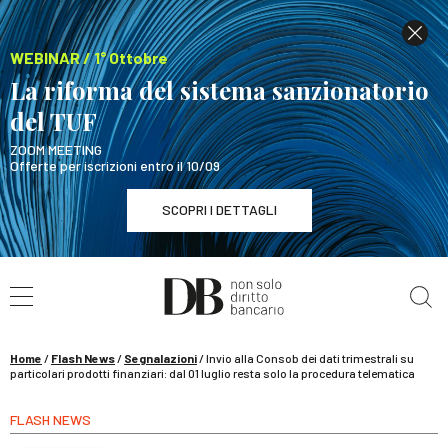
WEBINAR / 1° Ottobre
La riforma del sistema sanzionatorio
del TUF
ZOOM MEETING
Offerte per iscrizioni entro il 10/09
SCOPRI I DETTAGLI
Cerca nel sito
WEBINAR / 1° Ottobre
La riforma del sistema sanzionatorio del TUF
SCOPRI I DETTAGLI
Home
/
Flash News
/
Segnalazioni
/
Invio alla Consob dei dati trimestrali su
particolari prodotti finanziari: dal 01 luglio resta solo la procedura telematica
FLASH NEWS