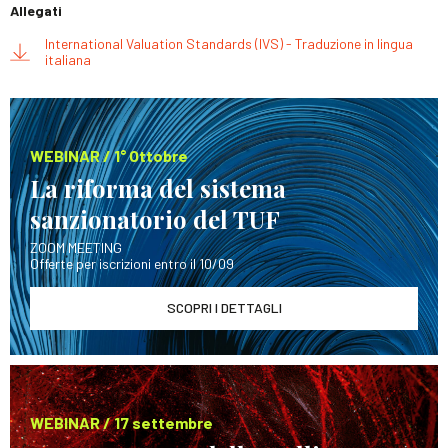
Allegati
International Valuation Standards (IVS) - Traduzione in lingua
italiana
WEBINAR / 1° Ottobre
La riforma del sistema
sanzionatorio del TUF
ZOOM MEETING
Offerte per iscrizioni entro il 10/09
SCOPRI I DETTAGLI
WEBINAR / 17 settembre