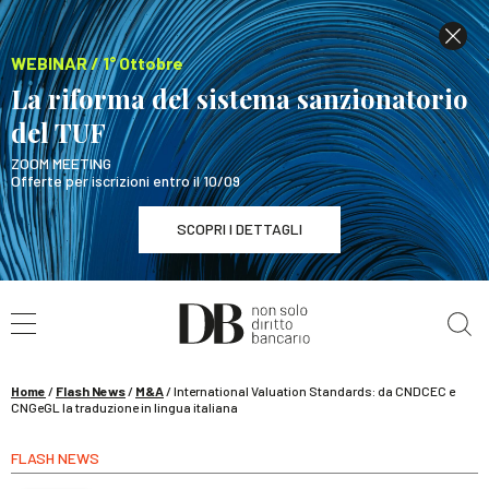
WEBINAR / 1° Ottobre
La riforma del sistema sanzionatorio
del TUF
ZOOM MEETING
Offerte per iscrizioni entro il 10/09
SCOPRI I DETTAGLI
Cerca nel sito
WEBINAR / 1° Ottobre
La riforma del sistema sanzionatorio del TUF
SCOPRI I DETTAGLI
Home
/
Flash News
/
M&A
/
International Valuation Standards: da CNDCEC e
CNGeGL la traduzione in lingua italiana
FLASH NEWS