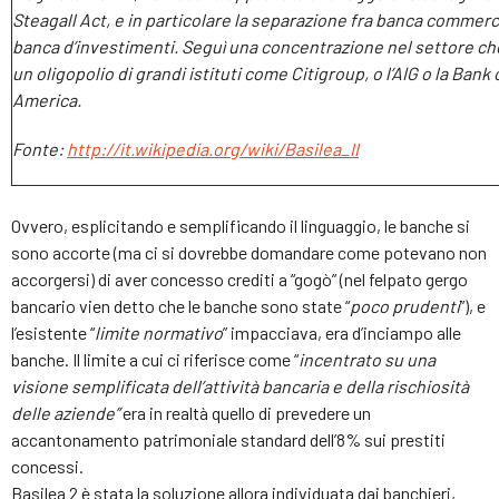
Steagall Act, e in particolare la separazione fra banca commerc
banca d’investimenti. Seguì una concentrazione nel settore ch
un oligopolio di grandi istituti come Citigroup, o l’AIG o la Bank 
America.
Fonte:
http://it.wikipedia.org/wiki/Basilea_II
Ovvero, esplicitando e semplificando il linguaggio, le banche si
sono accorte (ma ci si dovrebbe domandare come potevano non
accorgersi) di aver concesso crediti a “gogò” (nel felpato gergo
bancario vien detto che le banche sono state “
poco prudenti
”), e
l’esistente “
limite normativo
” impacciava, era d’inciampo alle
banche. Il limite a cui ci riferisce come “
incentrato su una
visione semplificata dell’attività bancaria e della rischiosità
delle aziende”
era in realtà quello di prevedere un
accantonamento patrimoniale standard dell’8% sui prestiti
concessi.
Basilea 2 è stata la soluzione allora individuata dai banchieri,