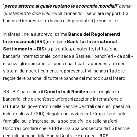
“
perno attorno al quale ruotano le economie mondiali
” come
giustamente dice wiki,
rivoluzionando il secolare rapporti tra
banca ed impresa e tra banca e risparmiatori (e non solo).
In sintesi, nella autorevolissima
Banca dei Regolamenti
Internazionali
(
BRI
) (in inglese
Bank for International
Settlements
– BIS
) la più antica, e potente, istituzione
bancaria internazionale, con sede a Basilea, i banchieri – da soli –
e senza gli impiccioni o i poco qualificati rappresentanti dei
sistemi democraticamente rappresentativi, hanno rifatto le
regole delle banche, di tutte le banche del mondo quasi intero.
BRI-BIS patrocina il
Comitato di Basilea
per la vigilanza
bancaria, che è anch’esso un’organizzazione internazionale
istituita dai governatori delle Banche Centrali dei dieci paesi più
industrializzati (G10). Regole che ovviamente impattano sulle
famiglie, sulle imprese, sulla società civile e sulle nazioni.
Occorre ricordare che la BRI è una Spa posseduta da 55 banche
centrali, nonché dalla Banca Centrale Europea –
BCE
.