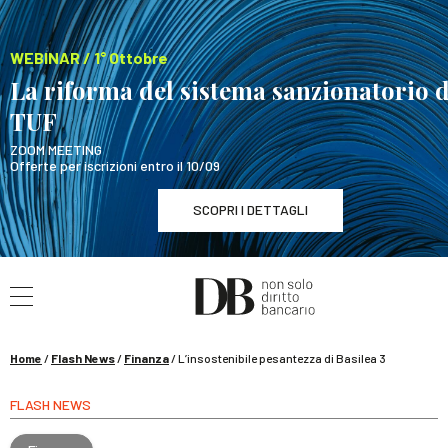
WEBINAR / 1° Ottobre
La riforma del sistema sanzionatorio d
TUF
ZOOM MEETING
Offerte per iscrizioni entro il 10/09
SCOPRI I DETTAGLI
Cerca nel sito
WEBINAR / 1° Ottobre
La riforma del sistema sanzionatorio del TUF
SCOPRI I DETTAGLI
Home
/
Flash News
/
Finanza
/
L’insostenibile pesantezza di Basilea 3
FLASH NEWS