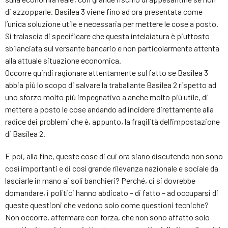
di azzopparle. Basilea 3 viene fino ad ora presentata come
l’unica soluzione utile e necessaria per mettere le cose a posto.
Si tralascia di specificare che questa intelaiatura è piuttosto
sbilanciata sul versante bancario e non particolarmente attenta
alla attuale situazione economica.
Occorre quindi ragionare attentamente sul fatto se Basilea 3
abbia più lo scopo di salvare la traballante Basilea 2 rispetto ad
uno sforzo molto più impegnativo a anche molto più utile, di
mettere a posto le cose andando ad incidere direttamente alla
radice dei problemi che è, appunto, la fragilità dell’impostazione
di Basilea 2.
E poi, alla fine, queste cose di cui ora siano discutendo non sono
così importanti e di così grande rilevanza nazionale e sociale da
lasciarle in mano ai soli banchieri? Perché, ci si dovrebbe
domandare, i politici hanno abdicato – di fatto – ad occuparsi di
queste questioni che vedono solo come questioni tecniche?
Non occorre, affermare con forza, che non sono affatto solo