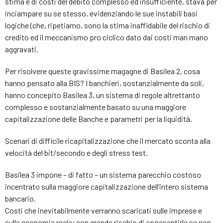
stima e di costi del debito complesso ed insufficiente, stava per
inciampare su se stesso, evidenziando le sue instabili basi
logiche (che, ripetiamo, sono la stima inaffidabile del rischio di
credito ed il meccanismo pro ciclico dato dai costi man mano
aggravati.
Per risolvere queste gravissime magagne di Basilea 2, cosa
hanno pensato alla BIS? I banchieri, sostanzialmente da soli,
hanno concepito Basilea 3, un sistema di regole altrettanto
complesso e sostanzialmente basato su una maggiore
capitalizzazione delle Banche e parametri per la liquidità.
Scenari di difficile ricapitalizzazione che il mercato sconta alla
velocità del bit/secondo e degli stress test.
Basilea 3 impone – di fatto – un sistema parecchio costoso
incentrato sulla maggiore capitalizzazione dell’intero sistema
bancario.
Costi che inevitabilmente verranno scaricati sulle imprese e
sulla economia reale; con grande rischio di appesantirle se non