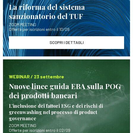
La riforma del sistema
sanzionatorio del TUF
ZOOM MEETING
Offerte per iscrizioni entro il 10/09
SCOPRI I DETTAGLI
WEBINAR / 23 settembre
Nuove linee guida EBA sulla POG
dei prodotti bancari
L’inclusione dei fattori ESG e dei rischi di
greenwashing nel processo di product
governance
ZOOM MEETING
Offerte per iscrizioni entro il 02/09