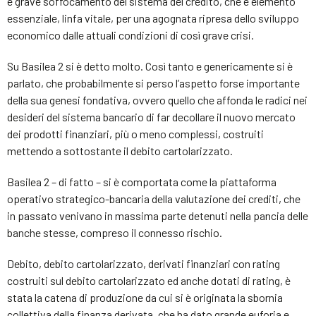
e grave soffocamento del sistema del credito, che è elemento
essenziale, linfa vitale, per una agognata ripresa dello sviluppo
economico dalle attuali condizioni di così grave crisi.
Su Basilea 2 si è detto molto. Così tanto e genericamente si è
parlato, che probabilmente si perso l’aspetto forse importante
della sua genesi fondativa, ovvero quello che affonda le radici nei
desideri del sistema bancario di far decollare il nuovo mercato
dei prodotti finanziari, più o meno complessi, costruiti
mettendo a sottostante il debito cartolarizzato.
Basilea 2 – di fatto – si è comportata come la piattaforma
operativo strategico-bancaria della valutazione dei crediti, che
in passato venivano in massima parte detenuti nella pancia delle
banche stesse, compreso il connesso rischio.
Debito, debito cartolarizzato, derivati finanziari con rating
costruiti sul debito cartolarizzato ed anche dotati di rating, è
stata la catena di produzione da cui si è originata la sbornia
collettiva della finanza derivata, che ha dato grande euforia e