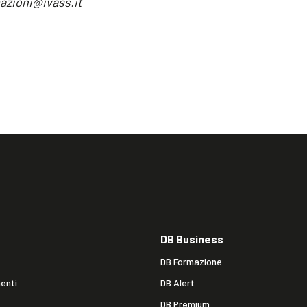
mazioni@ivass.it
DB Business
DB Formazione
enti
DB Alert
DB Premium