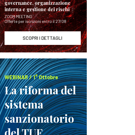
governance, organizzazione
interna e gestione dei rischi
ZOOM MEETING
Offerte per iscrizioni entro il 27/08
SCOPRI I DETTAGLI
WEBINAR / 1° Ottobre
La riforma del
sistema
sanzionatorio
del TUF