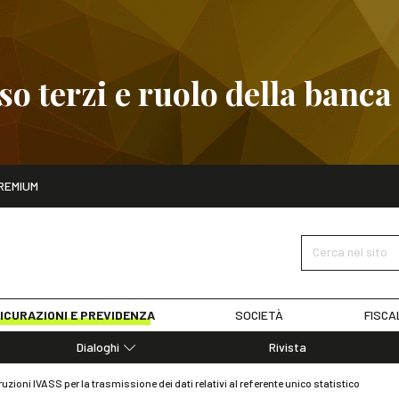
 terzi e ruolo della banca
ito
REMIUM
embre
Pignoramento presso terzi e ruolo della banca
SCOPRI I D
Cerca nel sito
ICURAZIONI E PREVIDENZA
SOCIETÀ
FISCA
Dialoghi
Rivista
Dialoghi di Diritto dell'Economia
ruzioni IVASS per la trasmissione dei dati relativi al referente unico statistico
Editoriali