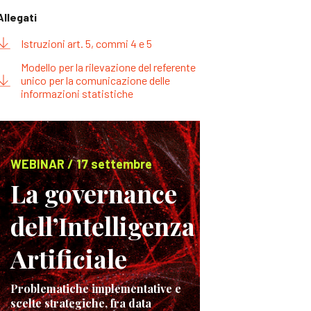
Allegati
Istruzioni art. 5, commi 4 e 5
Modello per la rilevazione del referente
unico per la comunicazione delle
informazioni statistiche
WEBINAR / 17 settembre
La governance
dell’Intelligenza
Artificiale
Problematiche implementative e
scelte strategiche, fra data