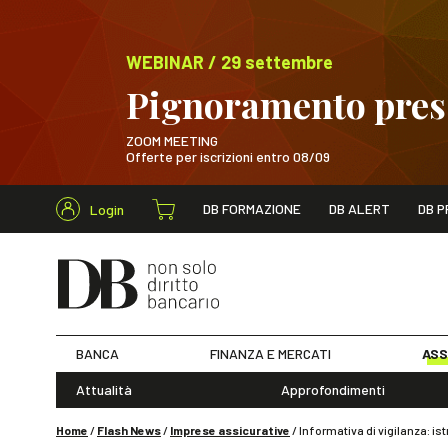
WEBINAR / 29 settembre
Pignoramento presso
ZOOM MEETING
Offerte per iscrizioni entro 08/09
Cerca nel s
DB FORMAZIONE
DB ALERT
DB P
Login
WEBINAR / 29 sett
BANCA
FINANZA E MERCATI
ASS
Attualità
Approfondimenti
Home
/
Flash News
/
Imprese assicurative
/
Informativa di vigilanza: ist