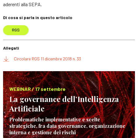
aderenti alla SEPA.
Di cosa si parla in questo articolo
RGS
Allegati
Circolare RGS 11 dicembre 2018 n. 33
WEBINAR / 17 settembre
La governance dell’Intelligenza
Artificiale
Problematiche implementative e scelte
strategiche, fra data governance, organizzazione
interna e gestione dei rischi