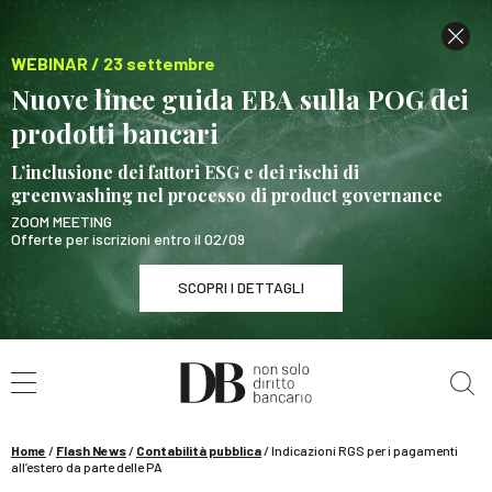
WEBINAR / 23 settembre
Nuove linee guida EBA sulla POG dei
prodotti bancari
L’inclusione dei fattori ESG e dei rischi di
greenwashing nel processo di product governance
ZOOM MEETING
Offerte per iscrizioni entro il 02/09
SCOPRI I DETTAGLI
Cerca nel sito
WEBINAR / 23 settembre
Nuove linee guida EBA sulla POG dei prodotti
bancari
Home
/
Flash News
/
Contabilità pubblica
/
Indicazioni RGS per i pagamenti
SCOPRI I DETTAGLI
all’estero da parte delle PA