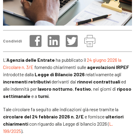
Condividi
L’
Agenzia delle Entrate
ha pubblicato il
24 giugno 2026 la
Circolare n. 3/E
fornendo chiarimenti sulle
agevolazioni IRPEF
introdotte dalla
Legge di Bilancio 2026
relativamente agli
incrementi retributivi
derivanti dai
rinnovi contrattuali
ed
alle indennità per
lavoro notturno
,
festivo
, nei giorni di
riposo
settimanale
e a
turni
.
Tale circolare fa seguito alle indicazioni già rese tramite la
circolare
del 24 febbraio 2026 n. 2/E
e fornisce
ulteriori
chiarimenti
con riguardo alla Legge di bilancio 2026 (
L.
199/2025
).