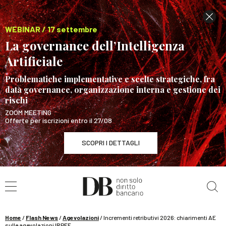
WEBINAR / 17 settembre
La governance dell’Intelligenza
Artificiale
Problematiche implementative e scelte strategiche, fra
data governance, organizzazione interna e gestione dei
rischi
ZOOM MEETING
Offerte per iscrizioni entro il 27/08
SCOPRI I DETTAGLI
Cerca nel sito
WEBINAR / 17 settembre
La governance dell’Intelligenza Artificiale
SCOPRI I DETTAGLI
Home
/
Flash News
/
Agevolazioni
/
Incrementi retributivi 2026: chiarimenti AE
sulle agevolazioni IRPEF