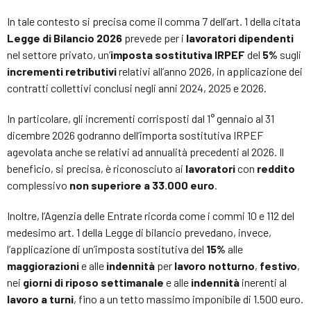
In tale contesto si precisa come il comma 7 dell’art. 1 della citata
Legge di Bilancio 2026
prevede per i
lavoratori dipendenti
nel settore privato, un’
imposta sostitutiva IRPEF
del
5%
sugli
incrementi
retributivi
relativi all’anno 2026, in applicazione dei
contratti collettivi conclusi negli anni 2024, 2025 e 2026.
In particolare, gli incrementi corrisposti dal 1° gennaio al 31
dicembre 2026 godranno dell’importa sostitutiva IRPEF
agevolata anche se relativi ad annualità precedenti al 2026. Il
beneficio, si precisa, è riconosciuto ai
lavoratori
con
reddito
complessivo
non superiore a 33.000 euro
.
Inoltre, l’Agenzia delle Entrate ricorda come i commi 10 e 112 del
medesimo art. 1 della Legge di bilancio prevedano, invece,
l’applicazione di un’imposta sostitutiva del
15%
alle
maggiorazioni
e alle
indennità
per
lavoro notturno
,
festivo
,
nei
giorni di riposo settimanale
e alle
indennità
inerenti al
lavoro a turni
, fino a un tetto massimo imponibile di 1.500 euro.