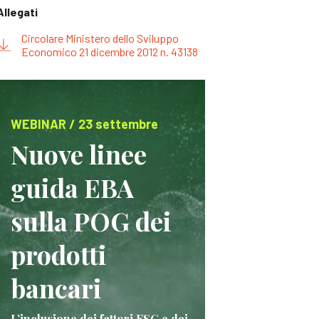
Allegati
Circolare Ministero dello Sviluppo
Economico 21 dicembre 2012 n. 43138
WEBINAR / 23 settembre
Nuove linee
guida EBA
sulla POG dei
prodotti
bancari
L’inclusione dei fattori ESG e dei