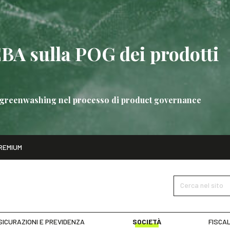
EBA sulla POG dei prodotti
 di greenwashing nel processo di product governance
ito
REMIUM
bre
Nuove linee guida EBA sulla POG dei prodotti bancari
SCOPRI 
Cerca nel sito
SICURAZIONI E PREVIDENZA
SOCIETÀ
FISCAL