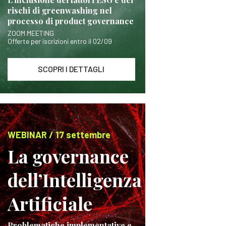
rischi di greenwashing nel
processo di product governance
ZOOM MEETING
Offerte per iscrizioni entro il 02/09
SCOPRI I DETTAGLI
WEBINAR / 17 settembre
La governance
dell’Intelligenza
Artificiale
Problematiche implementative e