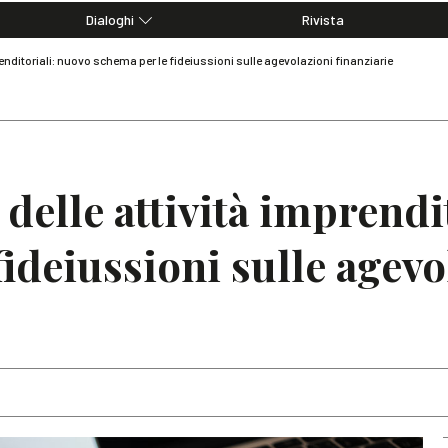
Dialoghi
Rivista
Dialoghi di Diritto dell'Economia
renditoriali: nuovo schema per le fideiussioni sulle agevolazioni finanziarie
Editoriali
Articoli
Note
delle attività imprendi
fideiussioni sulle agevo