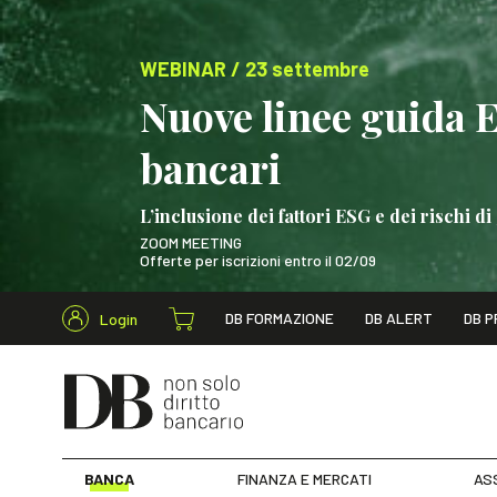
WEBINAR / 23 settembre
Nuove linee guida 
bancari
L’inclusione dei fattori ESG e dei rischi
ZOOM MEETING
Offerte per iscrizioni entro il 02/09
Cerca nel s
DB FORMAZIONE
DB ALERT
DB P
Login
WEBINAR / 23 settem
BANCA
FINANZA E MERCATI
AS