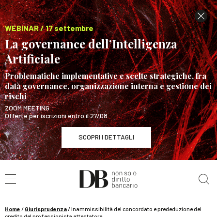
WEBINAR / 17 settembre
La governance dell’Intelligenza
Artificiale
Problematiche implementative e scelte strategiche, fra
data governance, organizzazione interna e gestione dei
rischi
ZOOM MEETING
Offerte per iscrizioni entro il 27/08
SCOPRI I DETTAGLI
Cerca nel sito
WEBINAR / 17 settembre
La governance dell’Intelligenza Artificiale
SCOPRI I DETTAGLI
Home
/
Giurisprudenza
/
Inammissibilità del concordato e prededuzione del
credito del professionista attestatore