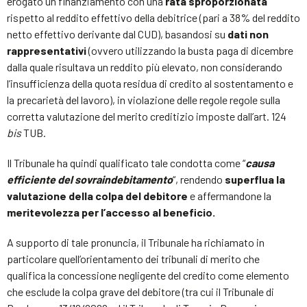
erogato un finanziamento con una
rata sproporzionata
rispetto al reddito effettivo della debitrice (pari a 38% del reddito
netto effettivo derivante dal CUD), basandosi su
dati non
rappresentativi
(ovvero utilizzando la busta paga di dicembre
dalla quale risultava un reddito più elevato, non considerando
l’insufficienza della quota residua di credito al sostentamento e
la precarietà del lavoro), in violazione delle regole regole sulla
corretta valutazione del merito creditizio imposte dall’art. 124
bis
TUB.
Il Tribunale ha quindi qualificato tale condotta come “
causa
efficiente del sovraindebitamento
“, rendendo
superflua la
valutazione della colpa del debitore
e affermandone la
meritevolezza per l’accesso al beneficio.
A supporto di tale pronuncia, il Tribunale ha richiamato in
particolare quell’orientamento dei tribunali di merito che
qualifica la concessione negligente del credito come elemento
che esclude la colpa grave del debitore (tra cui il Tribunale di