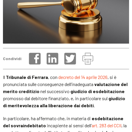
Condividi
Il
Tribunale di Ferrara
, con
decreto del 14 aprile 2026
, si è
pronunciata sulle conseguenze dell’inadeguata
valutazione del
merito creditizio
nel successivo
giudizio di esdebitazione
promosso dal debitore finanziato, e, in particolare sul
giudizio
di meritevolezza alla liberazione dai debiti
.
In particolare, ha affermato che, in materia di
esdebitazione
del sovraindebitato
incapiente ai sensi dell’
art. 283 del CCII
, la