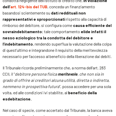
condotta negligente dell’istituto di credito che,
in violazione
dell’
art. 124-bis del TUB
, conceda un finanziamento
basandosi scientemente su
dati reddituali non
rappresentativi e sproporzionati
rispetto alla capacità di
rimborso del debitore, si configura come
causa efficiente del
sovraindebitamento
; tale comportamento
elide infatti il
nesso eziologico tra la condotta del debitore e
l’indebitamento
, rendendo superflua la valutazione della colpa
di quest’ultimo e integrandone il requisito della meritevolezza
necessario per l’accesso al beneficio della liberazione dai debiti.
Il Tribunale ricorda preliminarmente che, a norma dell’art. 283
CCII, il “
debitore persona fisica
meritevole
, che non sia in
grado di offrire ai creditori alcuna utilità, diretta o indiretta,
nemmeno in prospettiva futura
”, possa accedere per una sola
volta, ed alle condizioni ivi stabilite, al
beneficio della
esdebitazione.
Nel caso di specie, come accertato dal Tribunale, la banca aveva