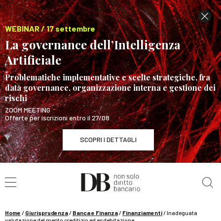
WEBINAR / 17 settembre
La governance dell’Intelligenza
Artificiale
Problematiche implementative e scelte strategiche, fra
data governance, organizzazione interna e gestione dei
rischi
ZOOM MEETING
Offerte per iscrizioni entro il 27/08
SCOPRI I DETTAGLI
Cerca nel sito
WEBINAR / 17 settembre
La governance dell’Intelligenza Artificiale
SCOPRI I DETTAGLI
Home
/
Giurisprudenza
/
Banca e Finanza
/
Finanziamenti
/
Inadeguata
valutazione del merito creditizio ed esdebitazione