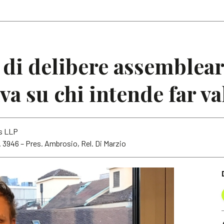
Articoli
Note
i delibere assembleari
a su chi intende far val
rs LLP
n. 3946 – Pres. Ambrosio, Rel. Di Marzio