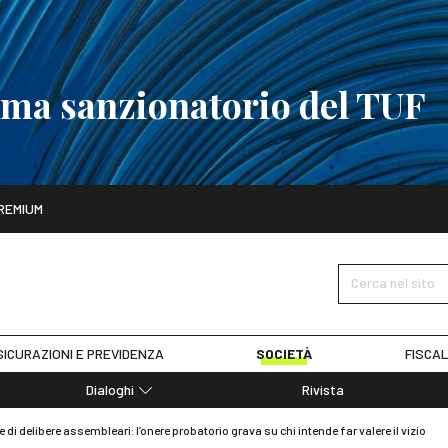
tema sanzionatorio del TUF
ito
REMIUM
tobre
La riforma del sistema sanzionatorio del TUF
SCOPRI I DET
Cerca nel sito
ICURAZIONI E PREVIDENZA
SOCIETÀ
FISCAL
Dialoghi
Rivista
Dialoghi di Diritto dell'Economia
i delibere assembleari: l’onere probatorio grava su chi intende far valere il vizio
Editoriali