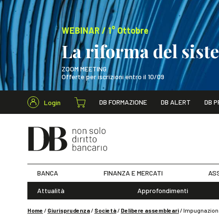
WEBINAR / 1° Ottobre
La riforma del sis
ZOOM MEETING
Offerte per iscrizioni entro il 10/09
Cerca nel s
DB FORMAZIONE
DB ALERT
DB P
Login
WEBINAR / 1° Ot
BANCA
FINANZA E MERCATI
ASS
Attualità
Approfondimenti
Home
/
Giurisprudenza
/
Società
/
Delibere assembleari
/
Impugnazione d