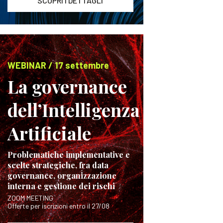
SCOPRI I DETTAGLI
WEBINAR / 17 settembre
La governance
dell’Intelligenza
Artificiale
Problematiche implementative e
scelte strategiche, fra data
governance, organizzazione
interna e gestione dei rischi
ZOOM MEETING
Offerte per iscrizioni entro il 27/08