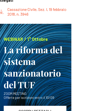
Allegati
Cassazione Civile, Sez. I, 19 febbraio
2018, n. 3946
WEBINAR / 1° Ottobre
La riforma del
sistema
sanzionatorio
del TUF
ZOOM MEETING
Offerte per iscrizioni entro il 10/09