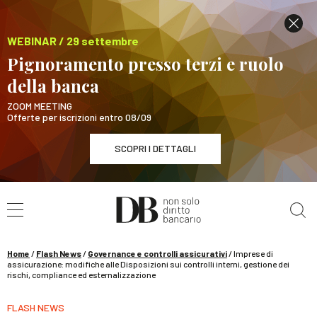
WEBINAR / 29 settembre
Pignoramento presso terzi e ruolo
della banca
ZOOM MEETING
Offerte per iscrizioni entro 08/09
SCOPRI I DETTAGLI
Cerca nel sito
WEBINAR / 29 settembre
Pignoramento presso terzi e ruolo della banca
SCOPRI I DETTAGLI
Home
/
Flash News
/
Governance e controlli assicurativi
/
Imprese di
assicurazione: modifiche alle Disposizioni sui controlli interni, gestione dei
rischi, compliance ed esternalizzazione
FLASH NEWS