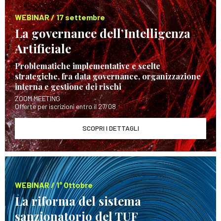
WEBINAR / 17 settembre
La governance dell’Intelligenza
Artificiale
Problematiche implementative e scelte
strategiche, fra data governance, organizzazione
interna e gestione dei rischi
ZOOM MEETING
Offerte per iscrizioni entro il 27/08
SCOPRI I DETTAGLI
WEBINAR / 1° Ottobre
La riforma del sistema
sanzionatorio del TUF