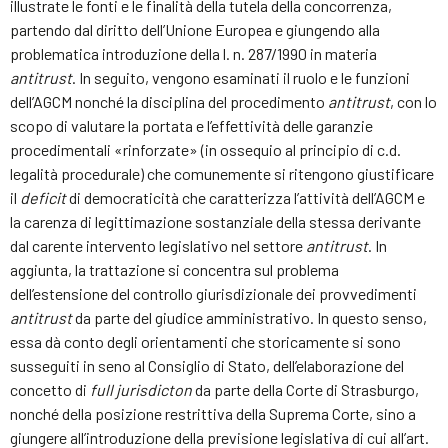
illustrate le fonti e le finalità della tutela della concorrenza,
partendo dal diritto dell’Unione Europea e giungendo alla
problematica introduzione della l. n. 287/1990 in materia
antitrust
. In seguito, vengono esaminati il ruolo e le funzioni
dell’AGCM nonché la disciplina del procedimento
antitrust
, con lo
scopo di valutare la portata e l’effettività delle garanzie
procedimentali «rinforzate» (in ossequio al principio di c.d.
legalità procedurale) che comunemente si ritengono giustificare
il
deficit
di democraticità che caratterizza l’attività dell’AGCM e
la carenza di legittimazione sostanziale della stessa derivante
dal carente intervento legislativo nel settore
antitrust
. In
aggiunta, la trattazione si concentra sul problema
dell’estensione del controllo giurisdizionale dei provvedimenti
antitrust
da parte del giudice amministrativo. In questo senso,
essa dà conto degli orientamenti che storicamente si sono
susseguiti in seno al Consiglio di Stato, dell’elaborazione del
concetto di
full jurisdicton
da parte della Corte di Strasburgo,
nonché della posizione restrittiva della Suprema Corte, sino a
giungere all’introduzione della previsione legislativa di cui all’art.