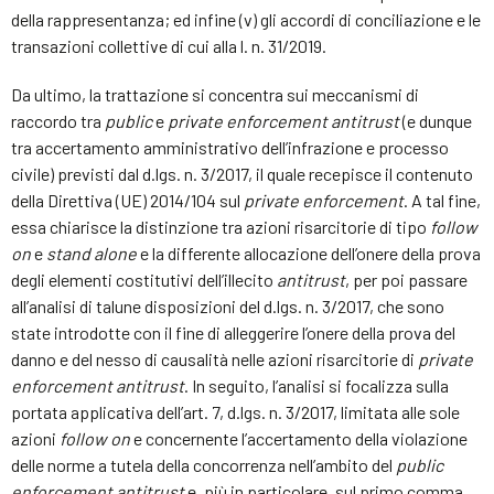
della rappresentanza; ed infine (v) gli accordi di conciliazione e le
transazioni collettive di cui alla l. n. 31/2019.
Da ultimo, la trattazione si concentra sui meccanismi di
raccordo tra
public
e
private enforcement antitrust
(e dunque
tra accertamento amministrativo dell’infrazione e processo
civile) previsti dal d.lgs. n. 3/2017, il quale recepisce il contenuto
della Direttiva (UE) 2014/104 sul
private enforcement
. A tal fine,
essa chiarisce la distinzione tra azioni risarcitorie di tipo
follow
on
e
stand alone
e la differente allocazione dell’onere della prova
degli elementi costitutivi dell’illecito
antitrust
, per poi passare
all’analisi di talune disposizioni del d.lgs. n. 3/2017, che sono
state introdotte con il fine di alleggerire l’onere della prova del
danno e del nesso di causalità nelle azioni risarcitorie di
private
enforcement antitrust
. In seguito, l’analisi si focalizza sulla
portata applicativa dell’art. 7, d.lgs. n. 3/2017, limitata alle sole
azioni
follow on
e concernente l’accertamento della violazione
delle norme a tutela della concorrenza nell’ambito del
public
enforcement antitrust
e, più in particolare, sul primo comma