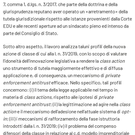
7, comma 1, d.lgs. n. 3/2017, che parte della dottrina e della
giurisprudenza reputano aver operato un «arretramento» della
tutela giurisdizionale rispetto alle istanze provenienti dalla Corte
EDU e alle recenti aperture ad un sindacato pieno ed intenso da
parte del Consiglio di Stato.
Sotto altro aspetto, il lavoro analizza taluni profili della nuova
azione di classe di cui alla l. n. 31/2019, con lo scopo di valutare
l’idoneità dell’innovazione legislativa a rendere la
class action
uno strumento di tutela maggiormente effettivo e di diffusa
applicazione e, di conseguenza, un meccanismo di
private
enforcement antitrust
efficace. Nello specifico, tali profili
concernono: (i) il tema della legge applicabile nel tempo in
materia di
class actions
, rispetto alle ipotesi di
private
enforcement antitrust
; (ii) la legittimazione ad agire nella
class
action
e il meccanismo dell’adesione nell’attuale sistema di
opt-
in
; (iii) i meccanismi di rafforzamento della fase istruttoria
introdotti dalla l. n. 31/2019; (iv) il problema del compenso
difensori della classe in relazione al c.d. modello imprenditoriale