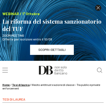
WEBINAR / 1° Ottobre
La riforma del sistema sanzionatorio
del TUF
ZOOM MEETING
Offerte per iscrizioni entro il 10/09
SCOPRI I DETTAGLI
Cerca nel sito
WEBINAR / 1° Ottobre
La riforma del sistema sanzionatorio del TUF
SCOPRI I DETTAGLI
Home
/
Tesi di laurea
/
Illecito antitrust e azione di classe – Tra public e private
enforcement
TESI DI LAUREA