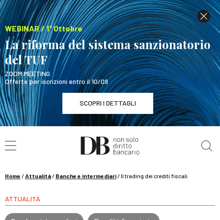
WEBINAR / 1° Ottobre
La riforma del sistema sanzionatorio
del TUF
ZOOM MEETING
Offerte per iscrizioni entro il 10/09
SCOPRI I DETTAGLI
Cerca nel sito
WEBINAR / 1° Ottobre
La riforma del sistema sanzionatorio del TUF
SCOPRI I DETTAGLI
Home
/
Attualità
/
Banche e intermediari
/
Il trading dei crediti fiscali
ATTUALITÀ