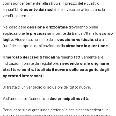
corrispondentemente, alla stipula, il prezzo delle quattro
annualità,
è esente dai rischi
che invece caratterizzano la
vendita a termine.
Nel caso della
cessione orizzontale
troveranno piena
applicazione
le precisazioni
fornite da Banca d’Italia lo
scorso
luglio
. Viceversa, nel caso della
cessione verticale
, si è al di
fuori del campo di applicazione della
circolare in questione
.
Il mercato dei crediti fiscali
ha reagito fattivamente alle
indicazioni fornite dal regolatore,
rivedendo sia le originarie
strutture contrattuali sia il novero delle categorie degli
operatori interessati
.
Si tratta di un ventaglio di soluzioni del tutto nuove.
Vediamo sinteticamente le
due principali novità
.
Per quanto sia di gran lunga preferibile per la banca cedente, in
quanto consente l’immediato smobilizzo dell’intero portafoglio