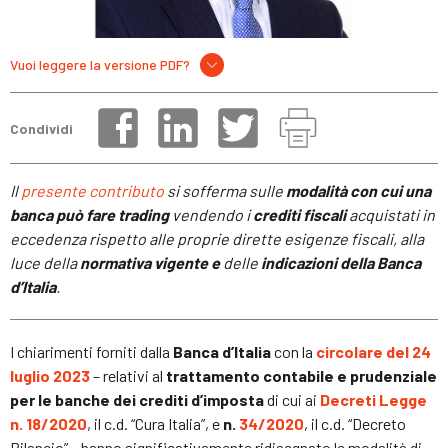
Vuoi leggere la versione PDF?
Condividi
Il
presente contributo
si sofferma sulle
modalità con cui una
banca può fare trading
vendendo i
crediti fiscali
acquistati in
eccedenza rispetto alle proprie dirette esigenze fiscali, alla
luce della
normativa vigente e
delle
indicazioni della Banca
d’Italia
.
I chiarimenti forniti dalla
Banca d’Italia
con la
circolare del 24
luglio 2023
– relativi al
trattamento contabile e prudenziale
per le banche dei crediti d’imposta
di cui ai
Decreti Legge
n. 18/2020
, il c.d. “Cura Italia”, e
n.
34/2020
, il c.d. “Decreto
Rilancio” – hanno significativamente ridisegnato le modalità di