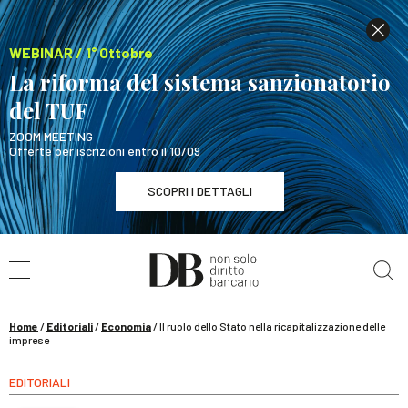
WEBINAR / 1° Ottobre
La riforma del sistema sanzionatorio
del TUF
ZOOM MEETING
Offerte per iscrizioni entro il 10/09
SCOPRI I DETTAGLI
Cerca nel sito
WEBINAR / 1° Ottobre
La riforma del sistema sanzionatorio del TUF
SCOPRI I DETTAGLI
Home
/
Editoriali
/
Economia
/
Il ruolo dello Stato nella ricapitalizzazione delle
imprese
EDITORIALI