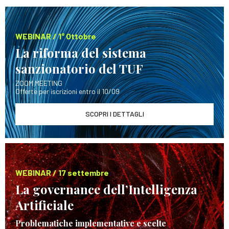
WEBINAR / 1° Ottobre
La riforma del sistema
sanzionatorio del TUF
ZOOM MEETING
Offerte per iscrizioni entro il 10/09
SCOPRI I DETTAGLI
WEBINAR / 17 settembre
La governance dell’Intelligenza
Artificiale
Problematiche implementative e scelte