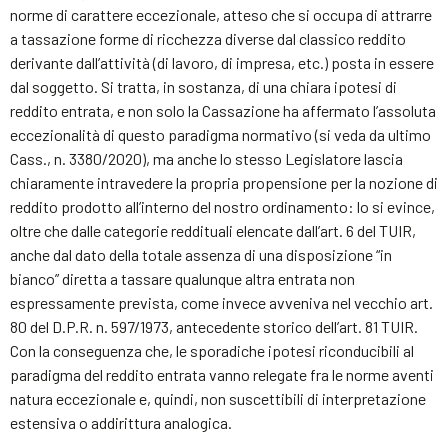
norme di carattere eccezionale, atteso che si occupa di attrarre
a tassazione forme di ricchezza diverse dal classico reddito
derivante dall’attività (di lavoro, di impresa, etc.) posta in essere
dal soggetto. Si tratta, in sostanza, di una chiara ipotesi di
reddito entrata, e non solo la Cassazione ha affermato l’assoluta
eccezionalità di questo paradigma normativo (si veda da ultimo
Cass., n. 3380/2020), ma anche lo stesso Legislatore lascia
chiaramente intravedere la propria propensione per la nozione di
reddito prodotto all’interno del nostro ordinamento: lo si evince,
oltre che dalle categorie reddituali elencate dall’art. 6 del TUIR,
anche dal dato della totale assenza di una disposizione “in
bianco” diretta a tassare qualunque altra entrata non
espressamente prevista, come invece avveniva nel vecchio art.
80 del D.P.R. n. 597/1973, antecedente storico dell’art. 81 TUIR.
Con la conseguenza che, le sporadiche ipotesi riconducibili al
paradigma del reddito entrata vanno relegate fra le norme aventi
natura eccezionale e, quindi, non suscettibili di interpretazione
estensiva o addirittura analogica.