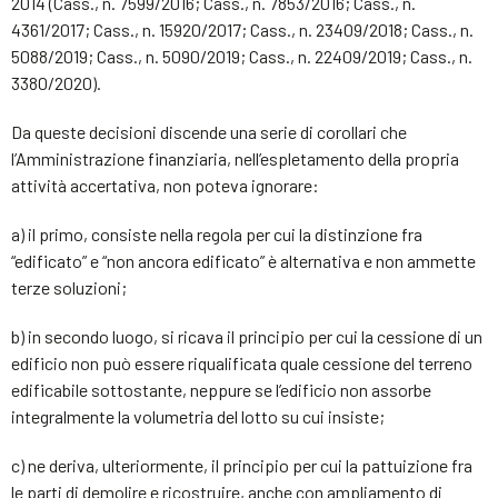
2014 (Cass., n. 7599/2016; Cass., n. 7853/2016; Cass., n.
4361/2017; Cass., n. 15920/2017; Cass., n. 23409/2018; Cass., n.
5088/2019; Cass., n. 5090/2019; Cass., n. 22409/2019; Cass., n.
3380/2020).
Da queste decisioni discende una serie di corollari che
l’Amministrazione finanziaria, nell’espletamento della propria
attività accertativa, non poteva ignorare:
a) il primo, consiste nella regola per cui la distinzione fra
“edificato” e “non ancora edificato” è alternativa e non ammette
terze soluzioni;
b) in secondo luogo, si ricava il principio per cui la cessione di un
edificio non può essere riqualificata quale cessione del terreno
edificabile sottostante, neppure se l’edificio non assorbe
integralmente la volumetria del lotto su cui insiste;
c) ne deriva, ulteriormente, il principio per cui la pattuizione fra
le parti di demolire e ricostruire, anche con ampliamento di