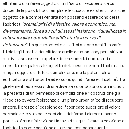
all’interno di un’area oggetto di un Piano di Recupero, da cui
discenda la possibilità di ampliare le cubature esistenti, fa sì che
oggetto della compravendita non possano essere considerati i
fabbricati
“oramai privi di effettivo valore economico, ma,
diversamente, l’area su cui gli stessi insistono, riqualificata in
relazione alle potenzialità edificatorie in corso di
definizione”.
Da quel momento gli Uffici si sono sentiti a vario
titolo legittimati a riqualificare quelle cessioni che, per i più vari
motivi, lasciassero trapelare l’intenzione dei contraenti di
considerare quale reale oggetto della cessione non il fabbricato,
magari oggetto di futura demolizione, ma la potenzialità
edificatoria sottostante ad esso (e, quindi, l’area edificabile). Tra
gli elementi espressivi di una diversa volontà sono stati inclusi:
la presenza di un permesso di demolizione e ricostruzione già
rilasciato ovvero l’esistenza di un piano urbanistico di recupero;
ancora, il prezzo di cessione del fabbricato superiore al valore
normale dello stesso, e così via. I richiamati elementi hanno
portato l’Amministrazione finanziaria a qualificare la cessione di
fabbricato come cessione di terreno, con conseguente