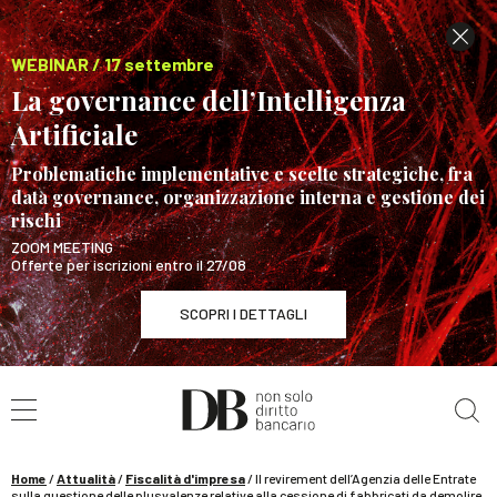
WEBINAR / 17 settembre
La governance dell’Intelligenza
Artificiale
Problematiche implementative e scelte strategiche, fra
data governance, organizzazione interna e gestione dei
rischi
ZOOM MEETING
Offerte per iscrizioni entro il 27/08
SCOPRI I DETTAGLI
Cerca nel sito
WEBINAR / 17 settembre
La governance dell’Intelligenza Artificiale
SCOPRI I DETTAGLI
Home
/
Attualità
/
Fiscalità d'impresa
/
Il revirement dell’Agenzia delle Entrate
sulla questione delle plusvalenze relative alla cessione di fabbricati da demolire