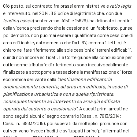
Ciò posto, sul contrasto fra prassi amministrativa e
ratio legis
è intervenuto, nel 2014, il Giudice di legittimità che, con due
leading cases
(sentenze nn. 4150 e 15629), ha delineato i confini
della vicenda precisando che la cessione di un fabbricato, pur se
poi demolito, non può mai essere riqualificata come cessione di
area edificabile, dal momento che l’art. 67, comma 1, lett. b), è
chiaro nel fare riferimento alle sole cessioni di terreni edificabili,
quindi non ancora edificati. La Corte giunse alla conclusione per
cui le norme tributarie di riferimento sono inequivocabilmente
finalizzate a sottoporre a tassazione la manifestazione di forza
economica derivante dalla
“destinazione edificatoria
originariamente conferita, ad area non edificata, in sede di
pianificazione urbanistica e non a quella ripristinata,
conseguentemente ad intervento su area già edificata
operata dal cedente o cessionario”.
A questi primi arresti ne
sono seguiti alcuni di segno contrario (Cass., n. 7613/2014;
Cass., n. 16983/2015), poi superati da molteplici pronunce con
cui venivano invece ribaditi e sviluppati i principi affermati nel