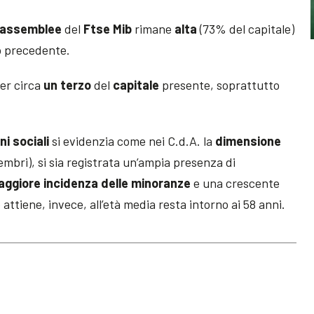
assemblee
del
Ftse Mib
rimane
alta
(73% del capitale)
o precedente.
er circa
un terzo
del
capitale
presente, soprattutto
ni sociali
si evidenzia come nei C.d.A. la
dimensione
embri), si sia registrata un’ampia presenza di
aggiore
incidenza delle minoranze
e una crescente
 attiene, invece, all’età media resta intorno ai 58 anni.