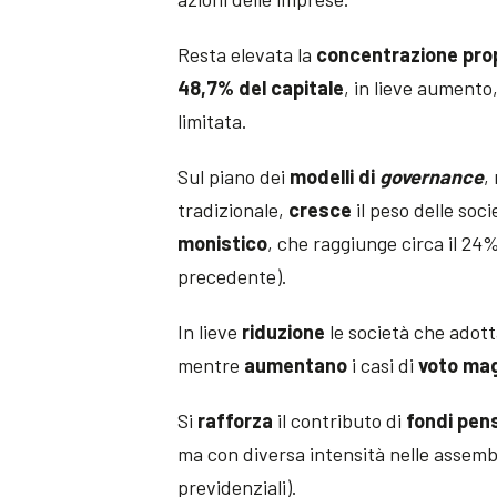
Resta elevata la
concentrazione prop
48,7% del capitale
, in lieve aumento
limitata.
Sul piano dei
modelli di
governance
,
tradizionale,
cresce
il peso delle soc
monistico
, che raggiunge circa il 24
precedente).
In lieve
riduzione
le società che adott
mentre
aumentano
i casi di
voto mag
Si
rafforza
il contributo di
fondi pen
ma con diversa intensità nelle assembl
previdenziali).