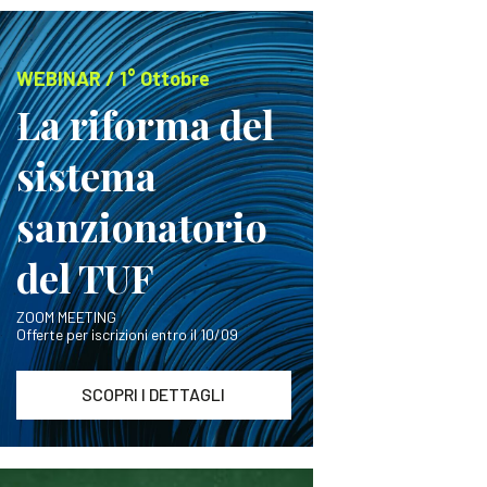
WEBINAR / 1° Ottobre
La riforma del
sistema
sanzionatorio
del TUF
ZOOM MEETING
Offerte per iscrizioni entro il 10/09
SCOPRI I DETTAGLI