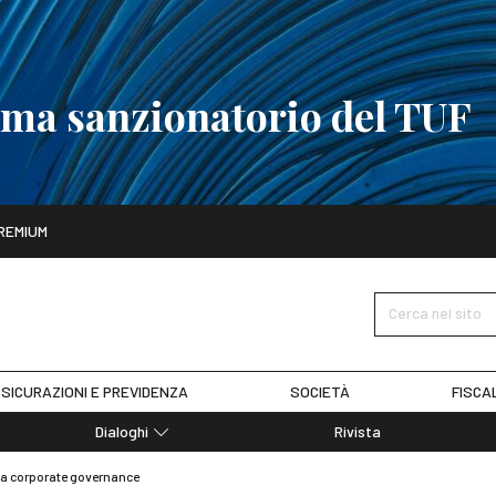
tema sanzionatorio del TUF
ito
REMIUM
tobre
La riforma del sistema sanzionatorio del TUF
SCOPRI I DET
Cerca nel sito
SICURAZIONI E PREVIDENZA
SOCIETÀ
FISCA
Dialoghi
Rivista
Dialoghi di Diritto dell'Economia
la corporate governance
Editoriali