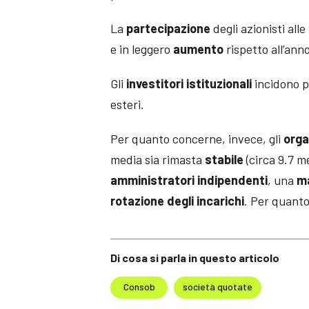
La
partecipazione
degli azionisti alle
e in leggero
aumento
rispetto all’ann
Gli
investitori istituzionali
incidono p
esteri.
Per quanto concerne, invece, gli
orga
media sia rimasta
stabile
(circa 9.7 m
amministratori indipendenti
, una
m
rotazione degli incarichi
. Per quanto
Di cosa si parla in questo articolo
Consob
società quotate