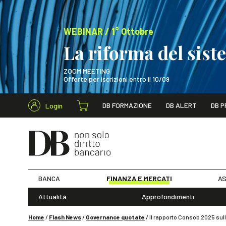
WEBINAR / 1° Ottobre
La riforma del sis
ZOOM MEETING
Offerte per iscrizioni entro il 10/09
Cerca nel s
DB FORMAZIONE
DB ALERT
DB P
Login
WEBINAR / 1° Ot
BANCA
FINANZA E MERCATI
AS
Attualità
Approfondimenti
Home
/
Flash News
/
Governance quotate
/
Il rapporto Consob 2025 sul