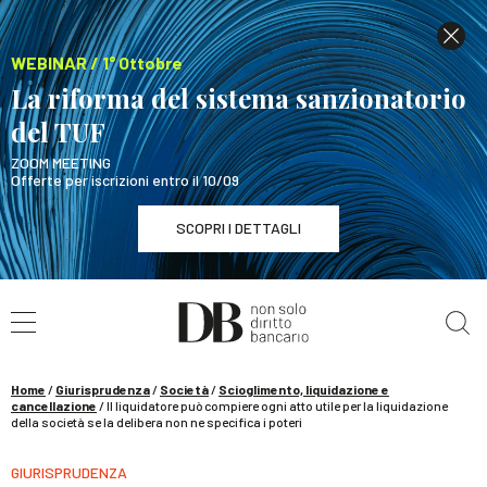
WEBINAR / 1° Ottobre
La riforma del sistema sanzionatorio
del TUF
ZOOM MEETING
Offerte per iscrizioni entro il 10/09
SCOPRI I DETTAGLI
Cerca nel sito
WEBINAR / 1° Ottobre
La riforma del sistema sanzionatorio del TUF
SCOPRI I DETTAGLI
Home
/
Giurisprudenza
/
Società
/
Scioglimento, liquidazione e
cancellazione
/
Il liquidatore può compiere ogni atto utile per la liquidazione
della società se la delibera non ne specifica i poteri
GIURISPRUDENZA