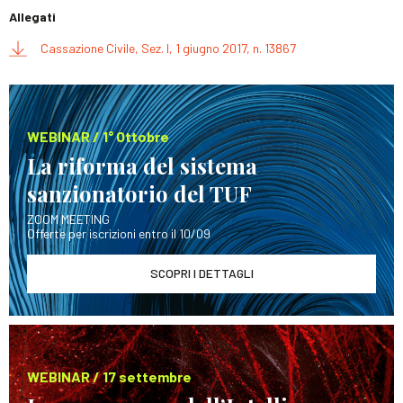
Allegati
Cassazione Civile, Sez. I, 1 giugno 2017, n. 13867
WEBINAR / 1° Ottobre
La riforma del sistema
sanzionatorio del TUF
ZOOM MEETING
Offerte per iscrizioni entro il 10/09
SCOPRI I DETTAGLI
WEBINAR / 17 settembre