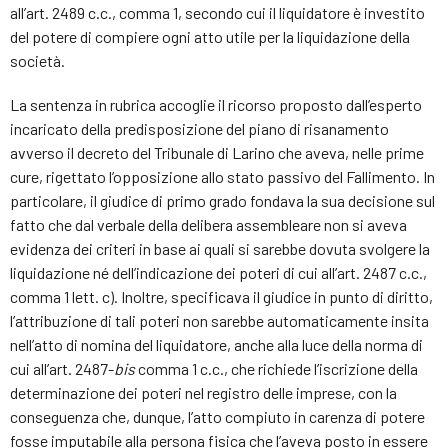
all’art. 2489 c.c., comma 1, secondo cui il liquidatore è investito
del potere di compiere ogni atto utile per la liquidazione della
società.
La sentenza in rubrica accoglie il ricorso proposto dall’esperto
incaricato della predisposizione del piano di risanamento
avverso il decreto del Tribunale di Larino che aveva, nelle prime
cure, rigettato l’opposizione allo stato passivo del Fallimento. In
particolare, il giudice di primo grado fondava la sua decisione sul
fatto che dal verbale della delibera assembleare non si aveva
evidenza dei criteri in base ai quali si sarebbe dovuta svolgere la
liquidazione né dell’indicazione dei poteri di cui all’art. 2487 c.c.,
comma 1 lett. c). Inoltre, specificava il giudice in punto di diritto,
l’attribuzione di tali poteri non sarebbe automaticamente insita
nell’atto di nomina del liquidatore, anche alla luce della norma di
cui all’art. 2487-
bis
comma 1 c.c., che richiede l’iscrizione della
determinazione dei poteri nel registro delle imprese, con la
conseguenza che, dunque, l’atto compiuto in carenza di potere
fosse imputabile alla persona fisica che l’aveva posto in essere