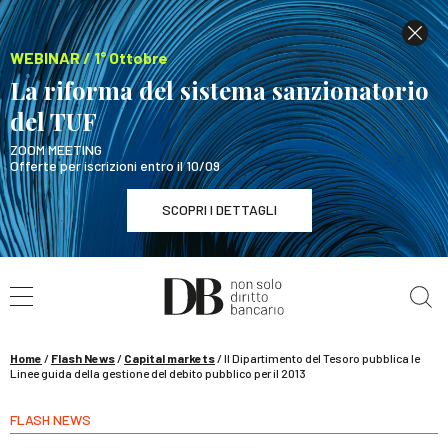
WEBINAR / 1° Ottobre
La riforma del sistema sanzionatorio
del TUF
ZOOM MEETING
Offerte per iscrizioni entro il 10/09
SCOPRI I DETTAGLI
Cerca nel sito
WEBINAR / 1° Ottobre
La riforma del sistema sanzionatorio del TUF
SCOPRI I DETTAGLI
Home
/
Flash News
/
Capital markets
/
Il Dipartimento del Tesoro pubblica le
Linee guida della gestione del debito pubblico per il 2013
FLASH NEWS