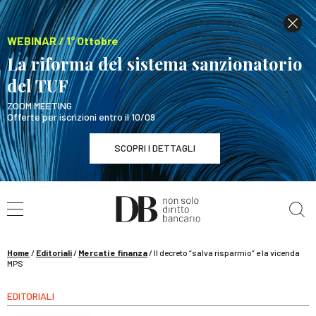
WEBINAR / 1° Ottobre
La riforma del sistema sanzionatorio
del TUF
ZOOM MEETING
Offerte per iscrizioni entro il 10/09
SCOPRI I DETTAGLI
Cerca nel sito
WEBINAR / 1° Ottobre
La riforma del sistema sanzionatorio del TUF
SCOPRI I DETTAGLI
Home
/
Editoriali
/
Mercati e finanza
/
Il decreto “salva risparmio” e la vicenda
MPS
EDITORIALI