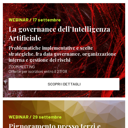
WEBINAR / 17 settembre
La governance dell’Intelligenza
Artificiale
Problematiche implementative e scelte
strategiche, fra data governance, organizzazione
interna e gestione dei rischi
ZOOM MEETING
Offerte per iscrizioni entro il 27/08
SCOPRI I DETTAGLI
WEBINAR / 29 settembre
Pignoramento presso terzi e