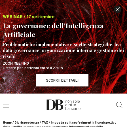
WEBINAR / 17 settembre
La governance dell’Intelligenza
Artificiale
Problematiche implementative e scelte strategiche, fra
data governance, organizzazione interna e gestione dei
rischi
ZOOM MEETING
Offerte per iscrizioni entro il 27/08
SCOPRI I DETTAGLI
Cerca nel sito
WEBINAR / 17 settembre
La governance dell’Intelligenza Artificiale
SCOPRI I DETTAGLI
Home
/
Giurisprudenza
/
TAX
/
Imposta sui trasferimenti
/
Il corrispettivo
della vendita immobiliare costituisce ricavo interamente tassabile